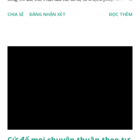
duyên, vừa tới một bờ sông lớn, nước chạy cuồn cuộn, Đức
CHIA SẺ
ĐĂNG NHẬN XÉT
ĐỌC THÊM
Phật hỏi các đồ đệ rằng: – Bây giờ nếu ta ném hòn đá này
xuống sông, nó sẽ chìm hay nổi đây? Các đệ tử đồng thanh
trả lời: – Thưa Đức Thế Tôn, hòn đá sẽ chìm ạ. Đức Phật cho
hay: – Vậy là hòn đá này không có thiện duyên rồi. Đệ tử của
Ngài càng tò mò vì sao Đức Phật lại nhắc chuyện thiện
duyên với một hòn đá vô tri bên sông. Lúc này Ngài tiếp lời:
– Vậy các con hãy cho ta biết vì sao khối đá tảng rộng ba
thước vuông, đặt trên nước mà không bị chìm, không bị dính
một giọt nước nào mà lại còn có thể đi qua sông? Các đệ tử
trầm ngâm suy nghĩ hồi lâu nhưng không ai nói ra được
nguyên nhân vì sao cả. Cuối cùng, Đức Phật bèn giải thích: –
Chuyện này xem ra rất đơn giản. Tảng đá ấy có thiện duyên
nên mớ...
Cứ để mọi chuyện thuận theo tự