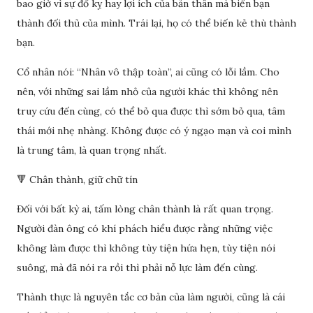
bao giờ vì sự đố kỵ hay lợi ích của bản thân mà biến bạn
thành đối thủ của mình. Trái lại, họ có thể biến kẻ thù thành
bạn.
Cổ nhân nói: “Nhân vô thập toàn”, ai cũng có lỗi lầm. Cho
nên, với những sai lầm nhỏ của người khác thì không nên
truy cứu đến cùng, có thể bỏ qua được thì sớm bỏ qua, tâm
thái mới nhẹ nhàng. Không được có ý ngạo mạn và coi mình
là trung tâm, là quan trọng nhất.
🔻 Chân thành, giữ chữ tín
Đối với bất kỳ ai, tấm lòng chân thành là rất quan trọng.
Người đàn ông có khí phách hiểu được rằng những việc
không làm được thì không tùy tiện hứa hẹn, tùy tiện nói
suông, mà đã nói ra rồi thì phải nỗ lực làm đến cùng.
Thành thực là nguyên tắc cơ bản của làm người, cũng là cái