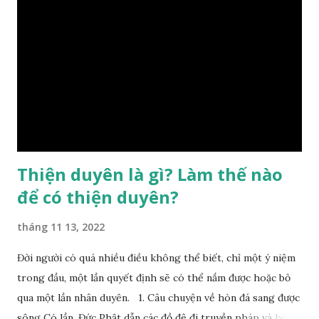
sinh ra đã có sẵn, không thuộc phạm vi khống chế của bản
thân, ví dụ như xuất thân, tướng mạo, cá tính, số lượng anh
chị em,…, đó chính là “số mệnh” tiên thiên không thể thay
đổi được, nên người xưa bình thản tiếp nhận và chấp nhận
sống chung với nó. Căn cứ vào lý luận của Tử Vi Đẩu số, Tử
Bình, Bát Tự Hà Lạc,… cuộc đời thực tế của con người là được
...
Thiện duyên là gì? Làm thế nào
để có thiện duyên?
tháng 11 13, 2022
Đời người có quá nhiều điều không thể biết, chỉ một ý niệm
trong đầu, một lần quyết định sẽ có thể nắm được hoặc bỏ
qua một lần nhân duyên. 1. Câu chuyện về hòn đá sang được
sông Có lần, Đức Phật dẫn các đồ đệ đi truyền pháp và hóa