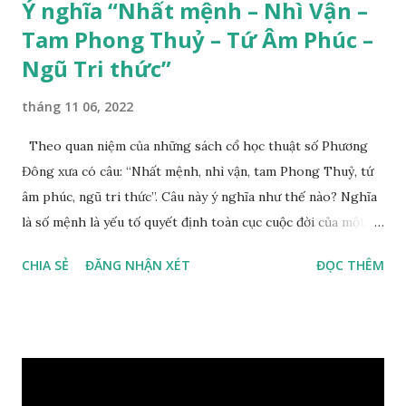
Ý nghĩa “Nhất mệnh – Nhì Vận –
Tam Phong Thuỷ – Tứ Âm Phúc –
Ngũ Tri thức”
tháng 11 06, 2022
Theo quan niệm của những sách cổ học thuật số Phương
Đông xưa có câu: “Nhất mệnh, nhì vận, tam Phong Thuỷ, tứ
âm phúc, ngũ tri thức”. Câu này ý nghĩa như thế nào? Nghĩa
là số mệnh là yếu tố quyết định toàn cục cuộc đời của một
con người, tiếp đến là ảnh hưởng của thời vận, thứ ba là ảnh
CHIA SẺ
ĐĂNG NHẬN XÉT
ĐỌC THÊM
hưởng của phong thủy. Nói cách khác, số mệnh và sinh ra
gặp thời là yếu tố tiền định thuộc tiên thiên; phong thủy là
hậu thiên, được quyết định bởi hành vi của đương số và sự
điều chỉnh môi trường sinh sống. Ngay từ lúc con người sinh
ra đã được trời ban cho một “Số mệnh”, từ trong “mệnh” đó
sẽ diễn sinh ra “vận” để chi phối cuộc sống sau này. Mệnh là