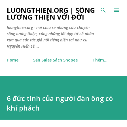
Chuyển đến nội dung chính
LUONGTHIEN.ORG | SỐNG
LƯƠNG THIỆN VỚI ĐỜI
luongthien.org - nơi chia sẻ những câu chuyên
sống lương thiện, cùng những lời dạy từ cổ nhân
xưa qua các tác giả nổi tiếng hiện tại như cụ
Nguyễn Hiến Lê,...
Home
Săn Sales Sách Shopee
Thêm…
6 đức tính của người đàn ông có
khí phách