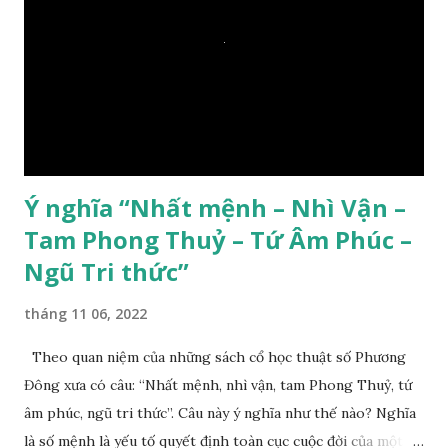
Ý nghĩa “Nhất mệnh – Nhì Vận –
Tam Phong Thuỷ – Tứ Âm Phúc –
Ngũ Tri thức”
tháng 11 06, 2022
Theo quan niệm của những sách cổ học thuật số Phương
Đông xưa có câu: “Nhất mệnh, nhì vận, tam Phong Thuỷ, tứ
âm phúc, ngũ tri thức”. Câu này ý nghĩa như thế nào? Nghĩa
là số mệnh là yếu tố quyết định toàn cục cuộc đời của một