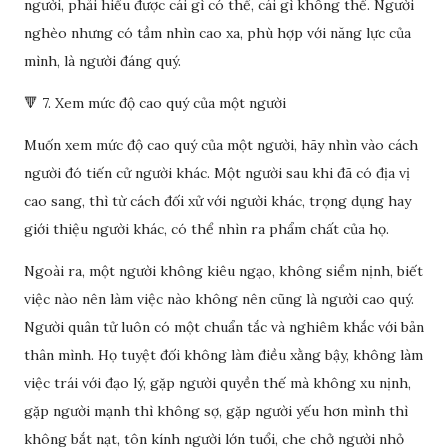
người, phải hiểu được cái gì có thể, cái gì không thể. Người
nghèo nhưng có tầm nhìn cao xa, phù hợp với năng lực của
mình, là người đáng quý.
🔻 7. Xem mức độ cao quý của một người
Muốn xem mức độ cao quý của một người, hãy nhìn vào cách
người đó tiến cử người khác. Một người sau khi đã có địa vị
cao sang, thì từ cách đối xử với người khác, trọng dụng hay
giới thiệu người khác, có thể nhìn ra phẩm chất của họ.
Ngoài ra, một người không kiêu ngạo, không siểm nịnh, biết
việc nào nên làm việc nào không nên cũng là người cao quý.
Người quân tử luôn có một chuẩn tắc và nghiêm khắc với bản
thân mình. Họ tuyệt đối không làm điều xằng bậy, không làm
việc trái với đạo lý, gặp người quyền thế mà không xu nịnh,
gặp người mạnh thì không sợ, gặp người yếu hơn mình thì
không bắt nạt, tôn kính người lớn tuổi, che chở người nhỏ