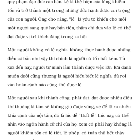
quy phạm đạo đức căn bản. Lễ là thể hiện của lòng khiêm
tốn và trở thành một trong những đức hạnh được coi trọng
của con người. Ông cho rằng, “lễ” là yếu tố khiến cho mỗi
một người sang quý hay bần tiện, thậm chí dựa vào lễ có thể
đạt được vị trí thích đáng trong xã hội.
Một người không có lễ nghĩa, không thực hành được những
điều cơ bản như vậy thì chính là người có tố chất kém. Từ
xưa đến nay, người tự mình làm thành được việc lớn, lưu danh
muôn đười cũng thường là người hiểu biết lễ nghĩa, dù rơi
vào hoàn cảnh nào cũng thủ được lễ.
Một người sau khi thành công, phát đạt, đạt được nhiều điều
thì thường là tâm sẽ không giữ được vững, sẽ để lộ ra nhiều
khía cạnh của nội tâm, đó là lúc dễ “thất lễ”. Lúc này, có thể
nhìn vào ngôn hành cử chỉ của họ, xem có phải hay không là
người khiêm tốn có lễ tiết, lễ phép, có tuân thủ hết thảy