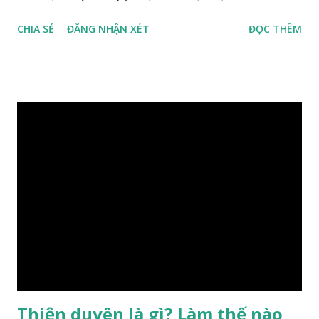
con người, tiếp đến là ảnh hưởng của thời vận, thứ ba là ảnh
CHIA SẺ
ĐĂNG NHẬN XÉT
ĐỌC THÊM
hưởng của phong thủy. Nói cách khác, số mệnh và sinh ra
gặp thời là yếu tố tiền định thuộc tiên thiên; phong thủy là
hậu thiên, được quyết định bởi hành vi của đương số và sự
điều chỉnh môi trường sinh sống. Ngay từ lúc con người sinh
ra đã được trời ban cho một “Số mệnh”, từ trong “mệnh” đó
sẽ diễn sinh ra “vận” để chi phối cuộc sống sau này. Mệnh là
sinh ra đã có sẵn, không thuộc phạm vi khống chế của bản
thân, ví dụ như xuất thân, tướng mạo, cá tính, số lượng anh
chị em,…, đó chính là “số mệnh” tiên thiên không thể thay
đổi được, nên người xưa bình thản tiếp nhận và chấp nhận
sống chung với nó. Căn cứ vào lý luận của Tử Vi Đẩu số, Tử
Bình, Bát Tự Hà Lạc,… cuộc đời thực tế của con người là được
...
Thiện duyên là gì? Làm thế nào