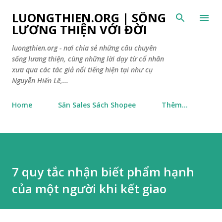
Chuyển đến nội dung chính
LUONGTHIEN.ORG | SỐNG
LƯƠNG THIỆN VỚI ĐỜI
luongthien.org - nơi chia sẻ những câu chuyên
sống lương thiện, cùng những lời dạy từ cổ nhân
xưa qua các tác giả nổi tiếng hiện tại như cụ
Nguyễn Hiến Lê,...
Home
Săn Sales Sách Shopee
Thêm…
7 quy tắc nhận biết phẩm hạnh
của một người khi kết giao