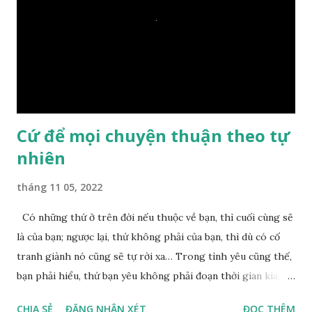
một giọt nước nào mà lại còn có thể đi qua sông? Các đệ tử
trầm ngâm suy nghĩ hồi lâu nhưng không ai nói ra được
nguyên nhân vì sao cả. Cuối cùng, Đức Phật bèn giải thích: –
Chuyện này xem ra rất đơn giản. Tảng đá ấy có thiện duyên
nên mớ...
Cứ để mọi chuyện thuận theo tự
nhiên
tháng 11 05, 2022
Có những thứ ở trên đời nếu thuộc về bạn, thì cuối cùng sẽ
là của bạn; ngược lại, thứ không phải của bạn, thì dù có cố
tranh giành nó cũng sẽ tự rời xa… Trong tình yêu cũng thế,
bạn phải hiểu, thứ bạn yêu không phải đoạn thời gian kia,
không phải người ấy khiến bạn nhớ mãi không quên, cũng
CHIA SẺ
ĐĂNG NHẬN XÉT
ĐỌC THÊM