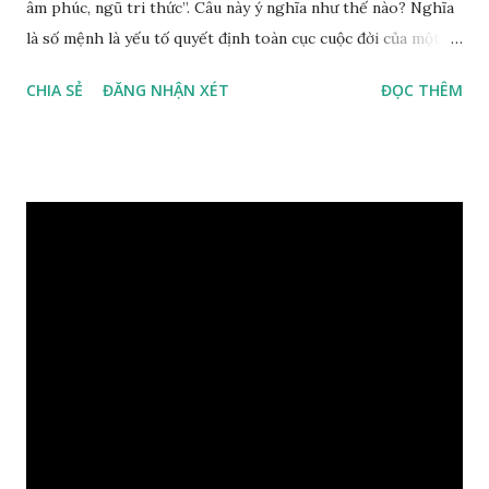
âm phúc, ngũ tri thức”. Câu này ý nghĩa như thế nào? Nghĩa
là số mệnh là yếu tố quyết định toàn cục cuộc đời của một
con người, tiếp đến là ảnh hưởng của thời vận, thứ ba là ảnh
CHIA SẺ
ĐĂNG NHẬN XÉT
ĐỌC THÊM
hưởng của phong thủy. Nói cách khác, số mệnh và sinh ra
gặp thời là yếu tố tiền định thuộc tiên thiên; phong thủy là
hậu thiên, được quyết định bởi hành vi của đương số và sự
điều chỉnh môi trường sinh sống. Ngay từ lúc con người sinh
ra đã được trời ban cho một “Số mệnh”, từ trong “mệnh” đó
sẽ diễn sinh ra “vận” để chi phối cuộc sống sau này. Mệnh là
sinh ra đã có sẵn, không thuộc phạm vi khống chế của bản
thân, ví dụ như xuất thân, tướng mạo, cá tính, số lượng anh
chị em,…, đó chính là “số mệnh” tiên thiên không thể thay
đổi được, nên người xưa bình thản tiếp nhận và chấp nhận
sống chung với nó. Căn cứ vào lý luận của Tử Vi Đẩu số, Tử
Bình, Bát Tự Hà Lạc,… cuộc đời thực tế của con người là được
...