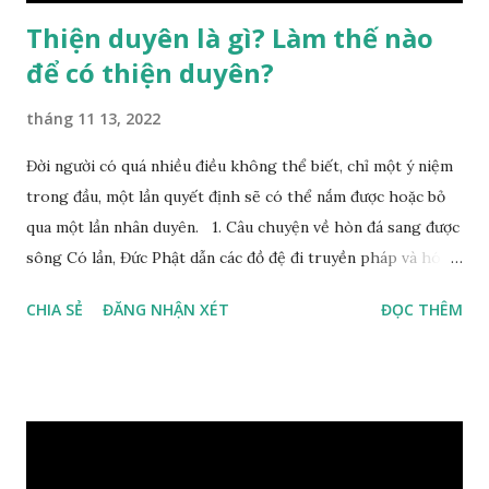
Thiện duyên là gì? Làm thế nào
để có thiện duyên?
tháng 11 13, 2022
Đời người có quá nhiều điều không thể biết, chỉ một ý niệm
trong đầu, một lần quyết định sẽ có thể nắm được hoặc bỏ
qua một lần nhân duyên. 1. Câu chuyện về hòn đá sang được
sông Có lần, Đức Phật dẫn các đồ đệ đi truyền pháp và hóa
duyên, vừa tới một bờ sông lớn, nước chạy cuồn cuộn, Đức
CHIA SẺ
ĐĂNG NHẬN XÉT
ĐỌC THÊM
Phật hỏi các đồ đệ rằng: – Bây giờ nếu ta ném hòn đá này
xuống sông, nó sẽ chìm hay nổi đây? Các đệ tử đồng thanh
trả lời: – Thưa Đức Thế Tôn, hòn đá sẽ chìm ạ. Đức Phật cho
hay: – Vậy là hòn đá này không có thiện duyên rồi. Đệ tử của
Ngài càng tò mò vì sao Đức Phật lại nhắc chuyện thiện
duyên với một hòn đá vô tri bên sông. Lúc này Ngài tiếp lời: