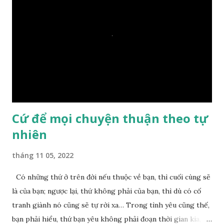
– Vậy các con hãy cho ta biết vì sao khối đá tảng rộng ba
thước vuông, đặt trên nước mà không bị chìm, không bị dính
một giọt nước nào mà lại còn có thể đi qua sông? Các đệ tử
trầm ngâm suy nghĩ hồi lâu nhưng không ai nói ra được
nguyên nhân vì sao cả. Cuối cùng, Đức Phật bèn giải thích: –
Chuyện này xem ra rất đơn giản. Tảng đá ấy có thiện duyên
nên mớ...
Cứ để mọi chuyện thuận theo tự
nhiên
tháng 11 05, 2022
Có những thứ ở trên đời nếu thuộc về bạn, thì cuối cùng sẽ
là của bạn; ngược lại, thứ không phải của bạn, thì dù có cố
tranh giành nó cũng sẽ tự rời xa… Trong tình yêu cũng thế,
bạn phải hiểu, thứ bạn yêu không phải đoạn thời gian kia,