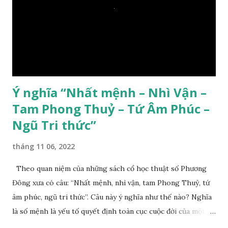
Ý nghĩa “Nhất mệnh – Nhì Vận –
Tam Phong Thuỷ – Tứ Âm Phúc –
Ngũ Tri thức”
tháng 11 06, 2022
Theo quan niệm của những sách cổ học thuật số Phương
Đông xưa có câu: “Nhất mệnh, nhì vận, tam Phong Thuỷ, tứ
âm phúc, ngũ tri thức”. Câu này ý nghĩa như thế nào? Nghĩa
là số mệnh là yếu tố quyết định toàn cục cuộc đời của một
con người, tiếp đến là ảnh hưởng của thời vận, thứ ba là ảnh