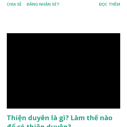
CHIA SẺ
ĐĂNG NHẬN XÉT
ĐỌC THÊM
hưởng của phong thủy. Nói cách khác, số mệnh và sinh ra
gặp thời là yếu tố tiền định thuộc tiên thiên; phong thủy là
hậu thiên, được quyết định bởi hành vi của đương số và sự
điều chỉnh môi trường sinh sống. Ngay từ lúc con người sinh
ra đã được trời ban cho một “Số mệnh”, từ trong “mệnh” đó
sẽ diễn sinh ra “vận” để chi phối cuộc sống sau này. Mệnh là
sinh ra đã có sẵn, không thuộc phạm vi khống chế của bản
thân, ví dụ như xuất thân, tướng mạo, cá tính, số lượng anh
chị em,…, đó chính là “số mệnh” tiên thiên không thể thay
đổi được, nên người xưa bình thản tiếp nhận và chấp nhận
sống chung với nó. Căn cứ vào lý luận của Tử Vi Đẩu số, Tử
Bình, Bát Tự Hà Lạc,… cuộc đời thực tế của con người là được
...
Thiện duyên là gì? Làm thế nào
để có thiện duyên?