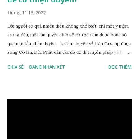
tháng 11 13, 2022
Đời người có quá nhiều điều không thể biết, chỉ một ý niệm
trong đầu, một lần quyết định sẽ có thể nắm được hoặc bỏ
qua một lần nhân duyên. 1. Câu chuyện về hòn đá sang được
sông Có lần, Đức Phật dẫn các đồ đệ đi truyền pháp và hóa
duyên, vừa tới một bờ sông lớn, nước chạy cuồn cuộn, Đức
CHIA SẺ
ĐĂNG NHẬN XÉT
ĐỌC THÊM
Phật hỏi các đồ đệ rằng: – Bây giờ nếu ta ném hòn đá này
xuống sông, nó sẽ chìm hay nổi đây? Các đệ tử đồng thanh
trả lời: – Thưa Đức Thế Tôn, hòn đá sẽ chìm ạ. Đức Phật cho
hay: – Vậy là hòn đá này không có thiện duyên rồi. Đệ tử của
Ngài càng tò mò vì sao Đức Phật lại nhắc chuyện thiện
duyên với một hòn đá vô tri bên sông. Lúc này Ngài tiếp lời:
– Vậy các con hãy cho ta biết vì sao khối đá tảng rộng ba
thước vuông, đặt trên nước mà không bị chìm, không bị dính