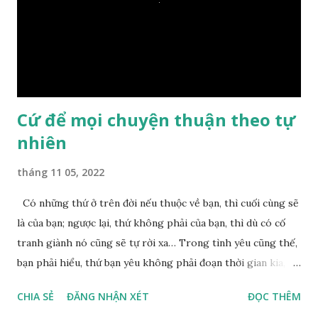
một giọt nước nào mà lại còn có thể đi qua sông? Các đệ tử
trầm ngâm suy nghĩ hồi lâu nhưng không ai nói ra được
nguyên nhân vì sao cả. Cuối cùng, Đức Phật bèn giải thích: –
Chuyện này xem ra rất đơn giản. Tảng đá ấy có thiện duyên
nên mớ...
Cứ để mọi chuyện thuận theo tự
nhiên
tháng 11 05, 2022
Có những thứ ở trên đời nếu thuộc về bạn, thì cuối cùng sẽ
là của bạn; ngược lại, thứ không phải của bạn, thì dù có cố
tranh giành nó cũng sẽ tự rời xa… Trong tình yêu cũng thế,
bạn phải hiểu, thứ bạn yêu không phải đoạn thời gian kia,
không phải người ấy khiến bạn nhớ mãi không quên, cũng
CHIA SẺ
ĐĂNG NHẬN XÉT
ĐỌC THÊM
không phải yêu cái khoảng thời gian đã từng trải qua, bạn