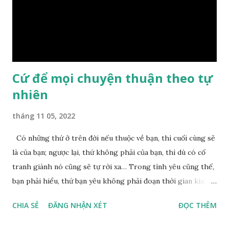
trầm ngâm suy nghĩ hồi lâu nhưng không ai nói ra được
nguyên nhân vì sao cả. Cuối cùng, Đức Phật bèn giải thích: –
Chuyện này xem ra rất đơn giản. Tảng đá ấy có thiện duyên
nên mớ...
Cứ để mọi chuyện thuận theo tự
nhiên
tháng 11 05, 2022
Có những thứ ở trên đời nếu thuộc về bạn, thì cuối cùng sẽ
là của bạn; ngược lại, thứ không phải của bạn, thì dù có cố
tranh giành nó cũng sẽ tự rời xa… Trong tình yêu cũng thế,
bạn phải hiểu, thứ bạn yêu không phải đoạn thời gian kia,
không phải người ấy khiến bạn nhớ mãi không quên, cũng
CHIA SẺ
ĐĂNG NHẬN XÉT
ĐỌC THÊM
không phải yêu cái khoảng thời gian đã từng trải qua, bạn
yêu chỉ là cái phần non trẻ nhưng vẫn chấp mê bất ngộ của