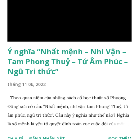
Ý nghĩa “Nhất mệnh – Nhì Vận –
Tam Phong Thuỷ – Tứ Âm Phúc –
Ngũ Tri thức”
tháng 11 06, 2022
Theo quan niệm của những sách cổ học thuật số Phương
Đông xưa có câu: “Nhất mệnh, nhì vận, tam Phong Thuỷ, tứ
âm phúc, ngũ tri thức”. Câu này ý nghĩa như thế nào? Nghĩa
là số mệnh là yếu tố quyết định toàn cục cuộc đời của một
con người, tiếp đến là ảnh hưởng của thời vận, thứ ba là ảnh
CHIA SẺ
ĐĂNG NHẬN XÉT
ĐỌC THÊM