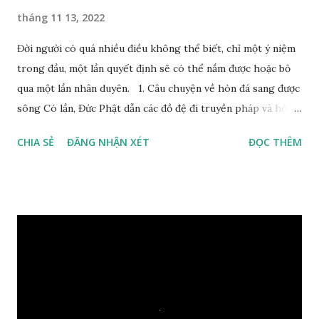
tháng 11 13, 2022
Đời người có quá nhiều điều không thể biết, chỉ một ý niệm
trong đầu, một lần quyết định sẽ có thể nắm được hoặc bỏ
qua một lần nhân duyên. 1. Câu chuyện về hòn đá sang được
sông Có lần, Đức Phật dẫn các đồ đệ đi truyền pháp và hóa
duyên, vừa tới một bờ sông lớn, nước chạy cuồn cuộn, Đức
CHIA SẺ
ĐĂNG NHẬN XÉT
ĐỌC THÊM
Phật hỏi các đồ đệ rằng: – Bây giờ nếu ta ném hòn đá này
xuống sông, nó sẽ chìm hay nổi đây? Các đệ tử đồng thanh
trả lời: – Thưa Đức Thế Tôn, hòn đá sẽ chìm ạ. Đức Phật cho
hay: – Vậy là hòn đá này không có thiện duyên rồi. Đệ tử của
Ngài càng tò mò vì sao Đức Phật lại nhắc chuyện thiện
duyên với một hòn đá vô tri bên sông. Lúc này Ngài tiếp lời:
– Vậy các con hãy cho ta biết vì sao khối đá tảng rộng ba
thước vuông, đặt trên nước mà không bị chìm, không bị dính
một giọt nước nào mà lại còn có thể đi qua sông? Các đệ tử