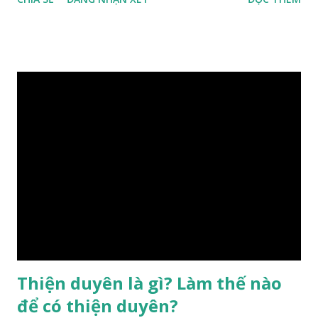
hưởng của phong thủy. Nói cách khác, số mệnh và sinh ra
gặp thời là yếu tố tiền định thuộc tiên thiên; phong thủy là
hậu thiên, được quyết định bởi hành vi của đương số và sự
điều chỉnh môi trường sinh sống. Ngay từ lúc con người sinh
ra đã được trời ban cho một “Số mệnh”, từ trong “mệnh” đó
sẽ diễn sinh ra “vận” để chi phối cuộc sống sau này. Mệnh là
sinh ra đã có sẵn, không thuộc phạm vi khống chế của bản
thân, ví dụ như xuất thân, tướng mạo, cá tính, số lượng anh
chị em,…, đó chính là “số mệnh” tiên thiên không thể thay
đổi được, nên người xưa bình thản tiếp nhận và chấp nhận
sống chung với nó. Căn cứ vào lý luận của Tử Vi Đẩu số, Tử
Bình, Bát Tự Hà Lạc,… cuộc đời thực tế của con người là được
...
Thiện duyên là gì? Làm thế nào
để có thiện duyên?