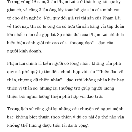
Trong vòng 19 năm, 3 lần Phạm Lãi trở thành người cực kỳ
giàu có, và cũng 3 lần ông lấy toàn bộ gia sản của mình cứu
tế cho dân nghèo. Nếu quy đổi giá trị tài sản của Phạm Lãi
về thời nay, thì có lẽ ông đã sở hữu tài sản bằng vài tập đoàn
lớn nhất toàn cầu gộp lại. Sự nhân đức của Phạm Lãi chính là
biểu hiện cảnh giới rất cao của “thương đạo” – đạo của
người kinh doanh.
Phạm Lãi chính là kiểu người có lòng nhân, không cầu phú
quý mà phú quý tự tìm đến, chính hợp với câu “Thiên đạo vô
thân, thường dữ thiện nhân” – đạo trời không phân biệt hay
thiên vị thân sơ, nhưng lại thường trợ giúp người lương
thiện, bởi người lương thiện phù hợp với đạo trời.
Trong lịch sử cũng ghi lại những câu chuyện về người mệnh
bạc, không biết thuận theo thiên ý, dù có nài ép thế nào vẫn
không thể hưởng được tiền tài danh vọng.