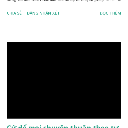
duyên, vừa tới một bờ sông lớn, nước chạy cuồn cuộn, Đức
CHIA SẺ
ĐĂNG NHẬN XÉT
ĐỌC THÊM
Phật hỏi các đồ đệ rằng: – Bây giờ nếu ta ném hòn đá này
xuống sông, nó sẽ chìm hay nổi đây? Các đệ tử đồng thanh
trả lời: – Thưa Đức Thế Tôn, hòn đá sẽ chìm ạ. Đức Phật cho
hay: – Vậy là hòn đá này không có thiện duyên rồi. Đệ tử của
Ngài càng tò mò vì sao Đức Phật lại nhắc chuyện thiện
duyên với một hòn đá vô tri bên sông. Lúc này Ngài tiếp lời:
– Vậy các con hãy cho ta biết vì sao khối đá tảng rộng ba
thước vuông, đặt trên nước mà không bị chìm, không bị dính
một giọt nước nào mà lại còn có thể đi qua sông? Các đệ tử
trầm ngâm suy nghĩ hồi lâu nhưng không ai nói ra được
nguyên nhân vì sao cả. Cuối cùng, Đức Phật bèn giải thích: –
Chuyện này xem ra rất đơn giản. Tảng đá ấy có thiện duyên
nên mớ...
Cứ để mọi chuyện thuận theo tự