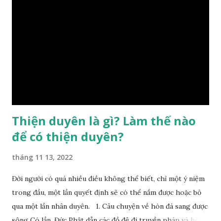
sinh ra đã có sẵn, không thuộc phạm vi khống chế của bản
thân, ví dụ như xuất thân, tướng mạo, cá tính, số lượng anh
chị em,…, đó chính là “số mệnh” tiên thiên không thể thay
đổi được, nên người xưa bình thản tiếp nhận và chấp nhận
sống chung với nó. Căn cứ vào lý luận của Tử Vi Đẩu số, Tử
Bình, Bát Tự Hà Lạc,… cuộc đời thực tế của con người là được
...
Thiện duyên là gì? Làm thế nào
để có thiện duyên?
tháng 11 13, 2022
Đời người có quá nhiều điều không thể biết, chỉ một ý niệm
trong đầu, một lần quyết định sẽ có thể nắm được hoặc bỏ
qua một lần nhân duyên. 1. Câu chuyện về hòn đá sang được
sông Có lần, Đức Phật dẫn các đồ đệ đi truyền pháp và hóa