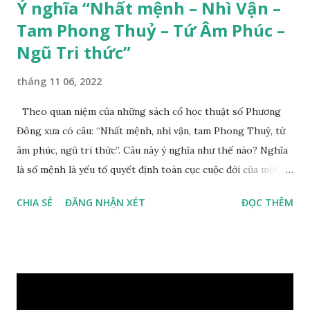
Ý nghĩa “Nhất mệnh – Nhì Vận –
Tam Phong Thuỷ – Tứ Âm Phúc –
Ngũ Tri thức”
tháng 11 06, 2022
Theo quan niệm của những sách cổ học thuật số Phương
Đông xưa có câu: “Nhất mệnh, nhì vận, tam Phong Thuỷ, tứ
âm phúc, ngũ tri thức”. Câu này ý nghĩa như thế nào? Nghĩa
là số mệnh là yếu tố quyết định toàn cục cuộc đời của một
con người, tiếp đến là ảnh hưởng của thời vận, thứ ba là ảnh
CHIA SẺ
ĐĂNG NHẬN XÉT
ĐỌC THÊM
hưởng của phong thủy. Nói cách khác, số mệnh và sinh ra
gặp thời là yếu tố tiền định thuộc tiên thiên; phong thủy là
hậu thiên, được quyết định bởi hành vi của đương số và sự
điều chỉnh môi trường sinh sống. Ngay từ lúc con người sinh
ra đã được trời ban cho một “Số mệnh”, từ trong “mệnh” đó
sẽ diễn sinh ra “vận” để chi phối cuộc sống sau này. Mệnh là