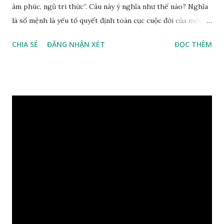
âm phúc, ngũ tri thức”. Câu này ý nghĩa như thế nào? Nghĩa
là số mệnh là yếu tố quyết định toàn cục cuộc đời của một
con người, tiếp đến là ảnh hưởng của thời vận, thứ ba là ảnh
CHIA SẺ
ĐĂNG NHẬN XÉT
ĐỌC THÊM
hưởng của phong thủy. Nói cách khác, số mệnh và sinh ra
gặp thời là yếu tố tiền định thuộc tiên thiên; phong thủy là
hậu thiên, được quyết định bởi hành vi của đương số và sự
điều chỉnh môi trường sinh sống. Ngay từ lúc con người sinh
ra đã được trời ban cho một “Số mệnh”, từ trong “mệnh” đó
sẽ diễn sinh ra “vận” để chi phối cuộc sống sau này. Mệnh là
sinh ra đã có sẵn, không thuộc phạm vi khống chế của bản
thân, ví dụ như xuất thân, tướng mạo, cá tính, số lượng anh
chị em,…, đó chính là “số mệnh” tiên thiên không thể thay
đổi được, nên người xưa bình thản tiếp nhận và chấp nhận
sống chung với nó. Căn cứ vào lý luận của Tử Vi Đẩu số, Tử
Bình, Bát Tự Hà Lạc,… cuộc đời thực tế của con người là được
...