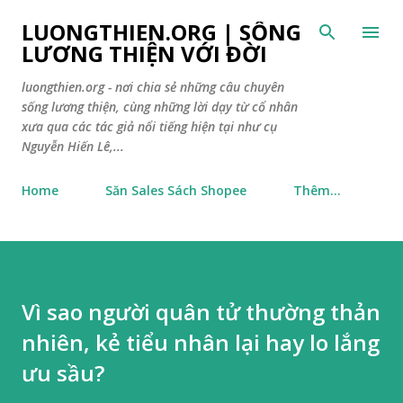
Chuyển đến nội dung chính
LUONGTHIEN.ORG | SỐNG
LƯƠNG THIỆN VỚI ĐỜI
luongthien.org - nơi chia sẻ những câu chuyên
sống lương thiện, cùng những lời dạy từ cổ nhân
xưa qua các tác giả nổi tiếng hiện tại như cụ
Nguyễn Hiến Lê,...
Home
Săn Sales Sách Shopee
Thêm…
Vì sao người quân tử thường thản
nhiên, kẻ tiểu nhân lại hay lo lắng
ưu sầu?