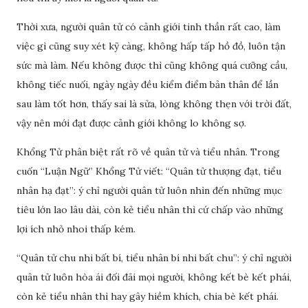
Thời xưa, người quân tử có cảnh giới tinh thần rất cao, làm
việc gì cũng suy xét kỹ càng, không hấp tấp hồ đồ, luôn tận
sức mà làm. Nếu không được thì cũng không quá cưỡng cầu,
không tiếc nuối, ngày ngày đều kiểm điểm bản thân để lần
sau làm tốt hơn, thấy sai là sửa, lòng không thẹn với trời đất,
vậy nên mới đạt được cảnh giới không lo không sợ.
Khổng Tử phân biệt rất rõ về quân tử và tiểu nhân. Trong
cuốn “Luận Ngữ” Khổng Tử viết: “Quân tử thượng đạt, tiểu
nhân hạ đạt”: ý chỉ người quân tử luôn nhìn đến những mục
tiêu lớn lao lâu dài, còn kẻ tiểu nhân thì cứ chấp vào những
lợi ích nhỏ nhoi thấp kém.
“Quân tử chu nhi bất bí, tiểu nhân bí nhi bất chu”: ý chỉ người
quân tử luôn hòa ái đối đãi mọi người, không kết bè kết phái,
còn kẻ tiểu nhân thì hay gây hiềm khích, chia bè kết phái.