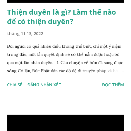
Thiện duyên là gì? Làm thế nào
để có thiện duyên?
tháng 11 13, 2022
Đời người có quá nhiều điều không thể biết, chỉ một ý niệm
trong đầu, một lần quyết định sẽ có thể nắm được hoặc bỏ
qua một lần nhân duyên. 1. Câu chuyện về hòn đá sang được
sông Có lần, Đức Phật dẫn các đồ đệ đi truyền pháp và hóa
duyên, vừa tới một bờ sông lớn, nước chạy cuồn cuộn, Đức
CHIA SẺ
ĐĂNG NHẬN XÉT
ĐỌC THÊM
Phật hỏi các đồ đệ rằng: – Bây giờ nếu ta ném hòn đá này
xuống sông, nó sẽ chìm hay nổi đây? Các đệ tử đồng thanh
trả lời: – Thưa Đức Thế Tôn, hòn đá sẽ chìm ạ. Đức Phật cho
hay: – Vậy là hòn đá này không có thiện duyên rồi. Đệ tử của
Ngài càng tò mò vì sao Đức Phật lại nhắc chuyện thiện
duyên với một hòn đá vô tri bên sông. Lúc này Ngài tiếp lời: