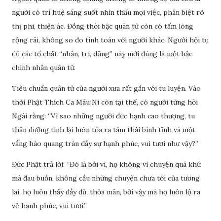
người có trí huệ sáng suốt nhìn thấu mọi việc, phân biệt rõ
thị phi, thiện ác. Đồng thời bậc quân tử còn có tấm lòng
rộng rãi, không so đo tính toán với người khác. Người hội tụ
đủ các tố chất “nhân, trí, dũng” này mới đúng là một bậc
chính nhân quân tử.
Tiêu chuẩn quân tử của người xưa rất gần với tu luyện. Vào
thời Phật Thích Ca Mâu Ni còn tại thế, có người từng hỏi
Ngài rằng: “Vì sao những người đức hạnh cao thượng, tu
thân dưỡng tính lại luôn tỏa ra tâm thái bình tĩnh và một
vầng hào quang tràn đầy sự hạnh phúc, vui tươi như vậy?”
Đức Phật trả lời: “Đó là bởi vì, họ không vì chuyện quá khứ
mà đau buồn, không cầu những chuyện chưa tới của tương
lai, họ luôn thấy đầy đủ, thỏa mãn, bởi vậy mà họ luôn lộ ra
vẻ hạnh phúc, vui tươi.”