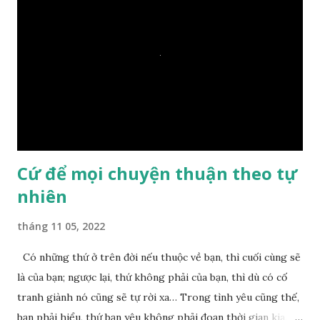
– Vậy các con hãy cho ta biết vì sao khối đá tảng rộng ba
thước vuông, đặt trên nước mà không bị chìm, không bị dính
một giọt nước nào mà lại còn có thể đi qua sông? Các đệ tử
trầm ngâm suy nghĩ hồi lâu nhưng không ai nói ra được
nguyên nhân vì sao cả. Cuối cùng, Đức Phật bèn giải thích: –
Chuyện này xem ra rất đơn giản. Tảng đá ấy có thiện duyên
nên mớ...
Cứ để mọi chuyện thuận theo tự
nhiên
tháng 11 05, 2022
Có những thứ ở trên đời nếu thuộc về bạn, thì cuối cùng sẽ
là của bạn; ngược lại, thứ không phải của bạn, thì dù có cố
tranh giành nó cũng sẽ tự rời xa… Trong tình yêu cũng thế,
bạn phải hiểu, thứ bạn yêu không phải đoạn thời gian kia,