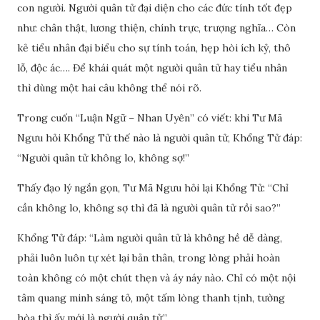
con người. Người quân tử đại diện cho các đức tính tốt đẹp
như: chân thật, lương thiện, chính trực, trượng nghĩa… Còn
kẻ tiểu nhân đại biểu cho sự tính toán, hẹp hòi ích kỷ, thô
lỗ, độc ác…. Để khái quát một người quân tử hay tiểu nhân
thì dùng một hai câu không thể nói rõ.
Trong cuốn “Luận Ngữ – Nhan Uyên” có viết: khi Tư Mã
Ngưu hỏi Khổng Tử thế nào là người quân tử, Khổng Tử đáp:
“Người quân tử không lo, không sợ!”
Thấy đạo lý ngắn gọn, Tư Mã Ngưu hỏi lại Khổng Tử: “Chỉ
cần không lo, không sợ thì đã là người quân tử rồi sao?”
Khổng Tử đáp: “Làm người quân tử là không hề dễ dàng,
phải luôn luôn tự xét lại bản thân, trong lòng phải hoàn
toàn không có một chút thẹn và áy náy nào. Chỉ có một nội
tâm quang minh sáng tỏ, một tấm lòng thanh tịnh, tường
hòa thì ấy mới là người quân tử.”