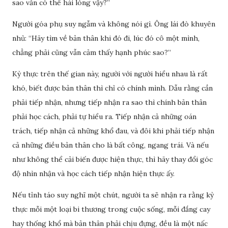
sao vẫn có thể hài lòng vậy?”
Người góa phụ suy ngẫm và không nói gì. Ông lái đò khuyên
nhủ: “Hãy tìm về bản thân khi đó đi, lúc đó cô một mình,
chẳng phải cũng vẫn cảm thấy hạnh phúc sao?”
Kỳ thực trên thế gian này, người với người hiểu nhau là rất
khó, biết được bản thân thì chỉ có chính mình. Dẫu rằng cần
phải tiếp nhận, nhưng tiếp nhận ra sao thì chính bản thân
phải học cách, phải tự hiểu ra. Tiếp nhận cả những oán
trách, tiếp nhận cả những khổ đau, và đôi khi phải tiếp nhận
cả những điều bản thân cho là bất công, ngang trái. Và nếu
như không thể cải biến được hiện thực, thì hãy thay đổi góc
độ nhìn nhận và học cách tiếp nhận hiện thực ấy.
Nếu tỉnh táo suy nghĩ một chút, người ta sẽ nhận ra rằng kỳ
thực mỗi một loại bi thương trong cuộc sống, mỗi đắng cay
hay thống khổ mà bản thân phải chịu đựng, đều là một nấc