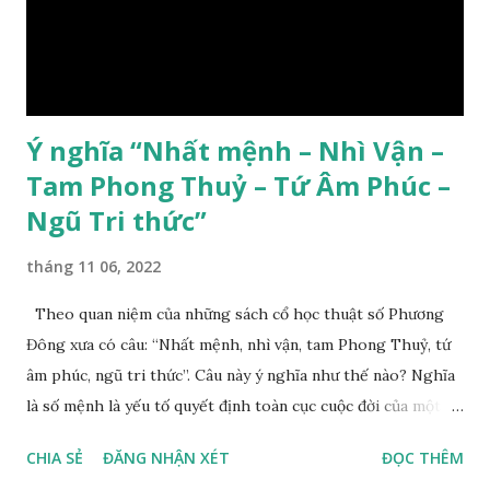
Ý nghĩa “Nhất mệnh – Nhì Vận –
Tam Phong Thuỷ – Tứ Âm Phúc –
Ngũ Tri thức”
tháng 11 06, 2022
Theo quan niệm của những sách cổ học thuật số Phương
Đông xưa có câu: “Nhất mệnh, nhì vận, tam Phong Thuỷ, tứ
âm phúc, ngũ tri thức”. Câu này ý nghĩa như thế nào? Nghĩa
là số mệnh là yếu tố quyết định toàn cục cuộc đời của một
con người, tiếp đến là ảnh hưởng của thời vận, thứ ba là ảnh
CHIA SẺ
ĐĂNG NHẬN XÉT
ĐỌC THÊM
hưởng của phong thủy. Nói cách khác, số mệnh và sinh ra