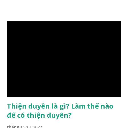
gặp thời là yếu tố tiền định thuộc tiên thiên; phong thủy là
hậu thiên, được quyết định bởi hành vi của đương số và sự
điều chỉnh môi trường sinh sống. Ngay từ lúc con người sinh
ra đã được trời ban cho một “Số mệnh”, từ trong “mệnh” đó
sẽ diễn sinh ra “vận” để chi phối cuộc sống sau này. Mệnh là
sinh ra đã có sẵn, không thuộc phạm vi khống chế của bản
thân, ví dụ như xuất thân, tướng mạo, cá tính, số lượng anh
chị em,…, đó chính là “số mệnh” tiên thiên không thể thay
đổi được, nên người xưa bình thản tiếp nhận và chấp nhận
sống chung với nó. Căn cứ vào lý luận của Tử Vi Đẩu số, Tử
Bình, Bát Tự Hà Lạc,… cuộc đời thực tế của con người là được
...
Thiện duyên là gì? Làm thế nào
để có thiện duyên?
tháng 11 13, 2022