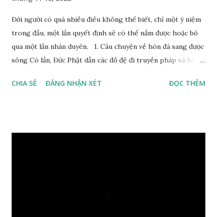
Đời người có quá nhiều điều không thể biết, chỉ một ý niệm
trong đầu, một lần quyết định sẽ có thể nắm được hoặc bỏ
qua một lần nhân duyên. 1. Câu chuyện về hòn đá sang được
sông Có lần, Đức Phật dẫn các đồ đệ đi truyền pháp và hóa
duyên, vừa tới một bờ sông lớn, nước chạy cuồn cuộn, Đức
CHIA SẺ
ĐĂNG NHẬN XÉT
ĐỌC THÊM
Phật hỏi các đồ đệ rằng: – Bây giờ nếu ta ném hòn đá này
xuống sông, nó sẽ chìm hay nổi đây? Các đệ tử đồng thanh
trả lời: – Thưa Đức Thế Tôn, hòn đá sẽ chìm ạ. Đức Phật cho
hay: – Vậy là hòn đá này không có thiện duyên rồi. Đệ tử của
Ngài càng tò mò vì sao Đức Phật lại nhắc chuyện thiện
duyên với một hòn đá vô tri bên sông. Lúc này Ngài tiếp lời:
– Vậy các con hãy cho ta biết vì sao khối đá tảng rộng ba
thước vuông, đặt trên nước mà không bị chìm, không bị dính
một giọt nước nào mà lại còn có thể đi qua sông? Các đệ tử
trầm ngâm suy nghĩ hồi lâu nhưng không ai nói ra được