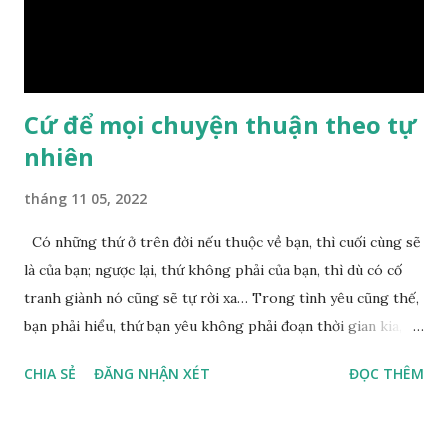
nguyên nhân vì sao cả. Cuối cùng, Đức Phật bèn giải thích: –
Chuyện này xem ra rất đơn giản. Tảng đá ấy có thiện duyên
nên mớ...
Cứ để mọi chuyện thuận theo tự
nhiên
tháng 11 05, 2022
Có những thứ ở trên đời nếu thuộc về bạn, thì cuối cùng sẽ
là của bạn; ngược lại, thứ không phải của bạn, thì dù có cố
tranh giành nó cũng sẽ tự rời xa… Trong tình yêu cũng thế,
bạn phải hiểu, thứ bạn yêu không phải đoạn thời gian kia,
không phải người ấy khiến bạn nhớ mãi không quên, cũng
CHIA SẺ
ĐĂNG NHẬN XÉT
ĐỌC THÊM
không phải yêu cái khoảng thời gian đã từng trải qua, bạn
yêu chỉ là cái phần non trẻ nhưng vẫn chấp mê bất ngộ của
chính mình. Hãy học cách bình thản với đời, thuận theo tự