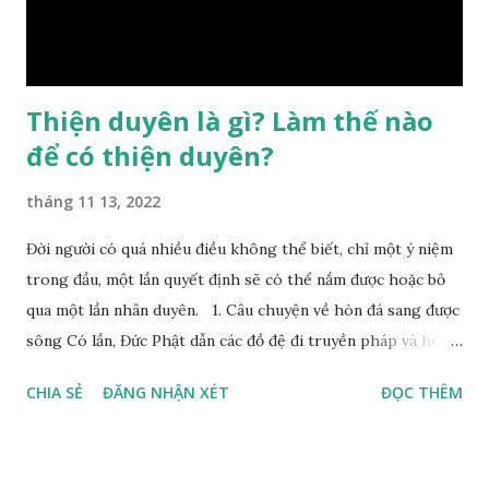
Bình, Bát Tự Hà Lạc,… cuộc đời thực tế của con người là được
...
Thiện duyên là gì? Làm thế nào
để có thiện duyên?
tháng 11 13, 2022
Đời người có quá nhiều điều không thể biết, chỉ một ý niệm
trong đầu, một lần quyết định sẽ có thể nắm được hoặc bỏ
qua một lần nhân duyên. 1. Câu chuyện về hòn đá sang được
sông Có lần, Đức Phật dẫn các đồ đệ đi truyền pháp và hóa
duyên, vừa tới một bờ sông lớn, nước chạy cuồn cuộn, Đức
CHIA SẺ
ĐĂNG NHẬN XÉT
ĐỌC THÊM
Phật hỏi các đồ đệ rằng: – Bây giờ nếu ta ném hòn đá này
xuống sông, nó sẽ chìm hay nổi đây? Các đệ tử đồng thanh
trả lời: – Thưa Đức Thế Tôn, hòn đá sẽ chìm ạ. Đức Phật cho