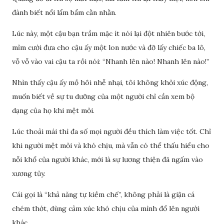
đành biết nổi lẩm bẩm cằn nhằn.
Lúc này, một cậu bạn trầm mặc ít nói lại đột nhiên bước tới,
mỉm cười đưa cho cậu ấy một lon nước và đỡ lấy chiếc ba lô,
vỗ vỗ vào vai cậu ta rồi nói: “Nhanh lên nào! Nhanh lên nào!”
Nhìn thấy cậu ấy mồ hôi nhễ nhại, tôi không khỏi xúc động,
muốn biết về sự tu dưỡng của một người chỉ cần xem bộ
dạng của họ khi mệt mỏi.
Lúc thoải mái thì đa số mọi người đều thích làm việc tốt. Chỉ
khi người mệt mỏi và khó chịu, mà vẫn có thể thấu hiểu cho
nỗi khổ của người khác, mới là sự lương thiện đã ngấm vào
xương tủy.
Cái gọi là “khả năng tự kiềm chế”, không phải là giận cá
chém thớt, dùng cảm xúc khó chịu của mình đổ lên người
khác