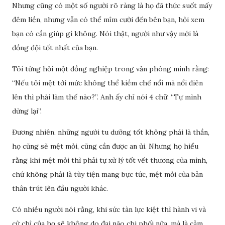
Nhưng cũng có một số người rõ ràng là họ đã thức suốt mấy
đêm liền, nhưng vẫn có thể mỉm cười đến bên bạn, hỏi xem
bạn có cần giúp gì không. Nói thật, người như vậy mới là
đồng đội tốt nhất của bạn.
Tôi từng hỏi một đồng nghiệp trong văn phòng mình rằng:
“Nếu tôi mệt tới mức không thể kiềm chế nổi mà nổi điên
lên thì phải làm thế nào?”. Anh ấy chỉ nói 4 chữ: “Tự mình
dừng lại”.
Đương nhiên, những người tu dưỡng tốt không phải là thần,
họ cũng sẽ mệt mỏi, cũng cần được an ủi. Nhưng họ hiểu
rằng khi mệt mỏi thì phải tự xử lý tốt vết thương của mình,
chứ không phải là tùy tiện mang bực tức, mệt mỏi của bản
thân trút lên đầu người khác.
Có nhiều người nói rằng, khi sức tàn lực kiệt thì hành vi và
cử chỉ của họ sẽ không do đại não chi phối nữa, mà là cảm