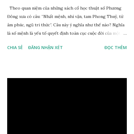
Theo quan niệm của những sách cổ học thuật số Phương
Đông xưa có câu: “Nhất mệnh, nhì vận, tam Phong Thuỷ, tứ
âm phúc, ngũ tri thức”. Câu này ý nghĩa như thế nào? Nghĩa
là số mệnh là yếu tố quyết định toàn cục cuộc đời của một
con người, tiếp đến là ảnh hưởng của thời vận, thứ ba là ảnh
CHIA SẺ
ĐĂNG NHẬN XÉT
ĐỌC THÊM
hưởng của phong thủy. Nói cách khác, số mệnh và sinh ra
gặp thời là yếu tố tiền định thuộc tiên thiên; phong thủy là
hậu thiên, được quyết định bởi hành vi của đương số và sự
điều chỉnh môi trường sinh sống. Ngay từ lúc con người sinh
ra đã được trời ban cho một “Số mệnh”, từ trong “mệnh” đó
sẽ diễn sinh ra “vận” để chi phối cuộc sống sau này. Mệnh là
sinh ra đã có sẵn, không thuộc phạm vi khống chế của bản
thân, ví dụ như xuất thân, tướng mạo, cá tính, số lượng anh
chị em,…, đó chính là “số mệnh” tiên thiên không thể thay
đổi được, nên người xưa bình thản tiếp nhận và chấp nhận
sống chung với nó. Căn cứ vào lý luận của Tử Vi Đẩu số, Tử