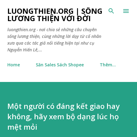
Chuyển đến nội dung chính
LUONGTHIEN.ORG | SỐNG
LƯƠNG THIỆN VỚI ĐỜI
luongthien.org - nơi chia sẻ những câu chuyên
sống lương thiện, cùng những lời dạy từ cổ nhân
xưa qua các tác giả nổi tiếng hiện tại như cụ
Nguyễn Hiến Lê,...
Home
Săn Sales Sách Shopee
Thêm…
Một người có đáng kết giao hay
không, hãy xem bộ dạng lúc họ
mệt mỏi