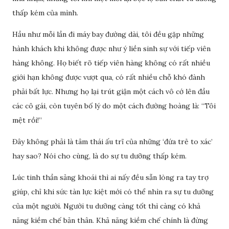
thấp kém của mình.
Hầu như mỗi lần đi máy bay đường dài, tôi đều gặp những
hành khách khi không được như ý liền sinh sự với tiếp viên
hàng không. Họ biết rõ tiếp viên hàng không có rất nhiều
giới hạn không được vượt qua, có rất nhiều chỗ khó đành
phải bất lực. Nhưng họ lại trút giận một cách vô cớ lên đầu
các cô gái, còn tuyên bố lý do một cách đường hoàng là: “Tôi
mệt rồi!”
Đây không phải là tâm thái ấu trĩ của những ‘đứa trẻ to xác’
hay sao? Nói cho cùng, là do sự tu dưỡng thấp kém.
Lúc tinh thần sảng khoái thì ai nấy đều sẵn lòng ra tay trợ
giúp, chỉ khi sức tàn lực kiệt mới có thể nhìn ra sự tu dưỡng
của một người. Người tu dưỡng càng tốt thì càng có khả
năng kiềm chế bản thân. Khả năng kiềm chế chính là đừng