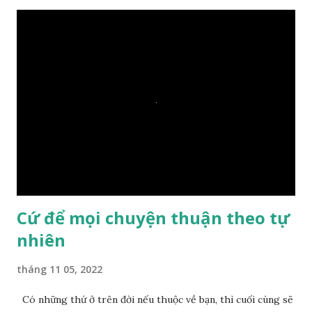
hay: – Vậy là hòn đá này không có thiện duyên rồi. Đệ tử của
Ngài càng tò mò vì sao Đức Phật lại nhắc chuyện thiện
duyên với một hòn đá vô tri bên sông. Lúc này Ngài tiếp lời:
– Vậy các con hãy cho ta biết vì sao khối đá tảng rộng ba
thước vuông, đặt trên nước mà không bị chìm, không bị dính
một giọt nước nào mà lại còn có thể đi qua sông? Các đệ tử
trầm ngâm suy nghĩ hồi lâu nhưng không ai nói ra được
nguyên nhân vì sao cả. Cuối cùng, Đức Phật bèn giải thích: –
Chuyện này xem ra rất đơn giản. Tảng đá ấy có thiện duyên
nên mớ...
Cứ để mọi chuyện thuận theo tự
nhiên
tháng 11 05, 2022
Có những thứ ở trên đời nếu thuộc về bạn, thì cuối cùng sẽ