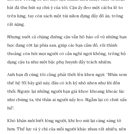
bát đã thu hút sự chú ý của tôi. Cậu ấy đeo một cái ba lô to
trên lưng, tay còn xách một túi nilon đựng đầy đồ ăn, trông
rất nặng.
Nhưng suốt cả chặng đường cậu vẫn hô hào cổ vũ những bạn
học đang rớt lại phía sau, giúp các bạn cầm đồ, rồi thỉnh
thoảng còn hỏi mọi người có cần nghỉ ngơi không, trông bộ
dạng cậu ta như một bậc phụ huynh đầy trách nhiệm.
Anh bạn đi cùng tôi cũng phải thốt lên khen ngợi: “Nhìn xem
thế hệ 9X bây giờ này, đâu có ích kỷ nhỏ nhen như lời đồn
thổi. Ngược lại những người bạn già khoe khoang khoác lác
như chúng ta, thì thân ai người nấy leo. Ngẫm lại có chút xấu
hổ”.
Khó khăn mới biết lòng người, khi leo núi lại càng sáng tỏ
hơn. Thể lực và ý chí của mỗi người khác nhau rất nhiều, nên