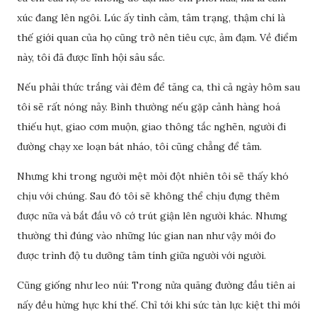
xúc đang lên ngôi. Lúc ấy tình cảm, tâm trạng, thậm chí là
thế giới quan của họ cũng trở nên tiêu cực, ảm đạm. Về điểm
này, tôi đã được lĩnh hội sâu sắc.
Nếu phải thức trắng vài đêm để tăng ca, thì cả ngày hôm sau
tôi sẽ rất nóng nảy. Bình thường nếu gặp cảnh hàng hoá
thiếu hụt, giao cơm muộn, giao thông tắc nghẽn, người đi
đường chạy xe loạn bát nháo, tôi cũng chẳng để tâm.
Nhưng khi trong người mệt mỏi đột nhiên tôi sẽ thấy khó
chịu với chúng. Sau đó tôi sẽ không thể chịu đựng thêm
được nữa và bắt đầu vô cớ trút giận lên người khác. Nhưng
thường thì đúng vào những lúc gian nan như vậy mới đo
được trình độ tu dưỡng tâm tính giữa người với người.
Cũng giống như leo núi: Trong nửa quãng đường đầu tiên ai
nấy đều hừng hực khí thế. Chỉ tới khi sức tàn lực kiệt thì mới