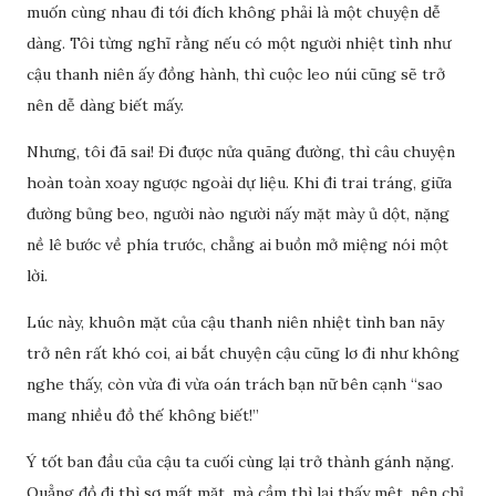
muốn cùng nhau đi tới đích không phải là một chuyện dễ
dàng. Tôi từng nghĩ rằng nếu có một người nhiệt tình như
cậu thanh niên ấy đồng hành, thì cuộc leo núi cũng sẽ trở
nên dễ dàng biết mấy.
Nhưng, tôi đã sai! Đi được nửa quãng đường, thì câu chuyện
hoàn toàn xoay ngược ngoài dự liệu. Khi đi trai tráng, giữa
đường bủng beo, người nào người nấy mặt mày ủ dột, nặng
nề lê bước về phía trước, chẳng ai buồn mở miệng nói một
lời.
Lúc này, khuôn mặt của cậu thanh niên nhiệt tình ban nãy
trở nên rất khó coi, ai bắt chuyện cậu cũng lơ đi như không
nghe thấy, còn vừa đi vừa oán trách bạn nữ bên cạnh “sao
mang nhiều đồ thế không biết!”
Ý tốt ban đầu của cậu ta cuối cùng lại trở thành gánh nặng.
Quẳng đồ đi thì sợ mất mặt, mà cầm thì lại thấy mệt, nên chỉ