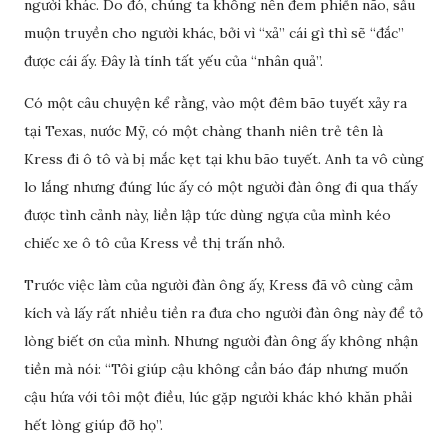
người khác. Do đó, chúng ta không nên đem phiền não, sầu
muộn truyền cho người khác, bởi vì “xả” cái gì thì sẽ “đắc”
được cái ấy. Đây là tính tất yếu của “nhân quả”.
Có một câu chuyện kể rằng, vào một đêm bão tuyết xảy ra
tại Texas, nước Mỹ, có một chàng thanh niên trẻ tên là
Kress đi ô tô và bị mắc kẹt tại khu bão tuyết. Anh ta vô cùng
lo lắng nhưng đúng lúc ấy có một người đàn ông đi qua thấy
được tình cảnh này, liền lập tức dùng ngựa của mình kéo
chiếc xe ô tô của Kress về thị trấn nhỏ.
Trước việc làm của người đàn ông ấy, Kress đã vô cùng cảm
kích và lấy rất nhiều tiền ra đưa cho người đàn ông này để tỏ
lòng biết ơn của mình. Nhưng người đàn ông ấy không nhận
tiền mà nói: “Tôi giúp cậu không cần báo đáp nhưng muốn
cậu hứa với tôi một điều, lúc gặp người khác khó khăn phải
hết lòng giúp đỡ họ”.