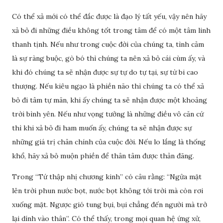
Có thể xả mới có thể đắc được là đạo lý tất yếu, vậy nên hãy
xả bỏ đi những điều không tốt trong tâm để có một tâm linh
thanh tịnh. Nếu như trong cuộc đời của chúng ta, tình cảm
là sự ràng buộc, gò bó thì chúng ta nên xả bỏ cái cùm ấy, và
khi đó chúng ta sẽ nhận được sự tự do tự tại, sự từ bi cao
thượng. Nếu kiêu ngạo là phiền não thì chúng ta có thể xả
bỏ đi tâm tự mãn, khi ấy chúng ta sẽ nhận được một khoảng
trời bình yên. Nếu như vọng tưởng là những điều vô căn cứ
thì khi xả bỏ đi ham muốn ấy, chúng ta sẽ nhận được sự
những giá trị chân chính của cuộc đời. Nếu lo lắng là thống
khổ, hãy xả bỏ muộn phiền để thân tâm được thản đãng.
Trong “Tứ thập nhị chương kinh” có câu rằng: “Ngửa mặt
lên trời phun nước bọt, nước bọt không tới trời mà còn rơi
xuống mặt. Ngược gió tung bụi, bụi chẳng đến người mà trở
lại dính vào thân”. Có thể thấy, trong mọi quan hệ ứng xử,