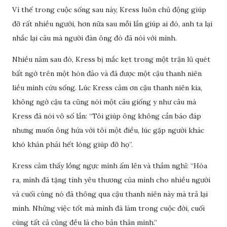
Vì thế trong cuộc sống sau này, Kress luôn chủ động giúp
đỡ rất nhiều người, hơn nữa sau mỗi lần giúp ai đó, anh ta lại
nhắc lại câu mà người đàn ông đó đã nói với mình.
Nhiều năm sau đó, Kress bị mắc kẹt trong một trận lũ quét
bất ngờ trên một hòn đảo và đã được một cậu thanh niên
liều mình cứu sống. Lúc Kress cảm ơn cậu thanh niên kia,
không ngờ cậu ta cũng nói một câu giống y như câu mà
Kress đã nói vô số lần: “Tôi giúp ông không cần báo đáp
nhưng muốn ông hứa với tôi một điều, lúc gặp người khác
khó khăn phải hết lòng giúp đỡ họ”.
Kress cảm thấy lồng ngực mình ấm lên và thầm nghĩ: “Hóa
ra, mình đã tặng tình yêu thương của mình cho nhiều người
và cuối cùng nó đã thông qua cậu thanh niên này mà trả lại
mình. Những việc tốt mà mình đã làm trong cuộc đời, cuối
cùng tất cả cũng đều là cho bản thân mình.”