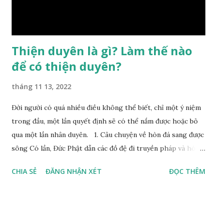
Bình, Bát Tự Hà Lạc,… cuộc đời thực tế của con người là được
...
Thiện duyên là gì? Làm thế nào
để có thiện duyên?
tháng 11 13, 2022
Đời người có quá nhiều điều không thể biết, chỉ một ý niệm
trong đầu, một lần quyết định sẽ có thể nắm được hoặc bỏ
qua một lần nhân duyên. 1. Câu chuyện về hòn đá sang được
sông Có lần, Đức Phật dẫn các đồ đệ đi truyền pháp và hóa
duyên, vừa tới một bờ sông lớn, nước chạy cuồn cuộn, Đức
CHIA SẺ
ĐĂNG NHẬN XÉT
ĐỌC THÊM
Phật hỏi các đồ đệ rằng: – Bây giờ nếu ta ném hòn đá này
xuống sông, nó sẽ chìm hay nổi đây? Các đệ tử đồng thanh
trả lời: – Thưa Đức Thế Tôn, hòn đá sẽ chìm ạ. Đức Phật cho
hay: – Vậy là hòn đá này không có thiện duyên rồi. Đệ tử của