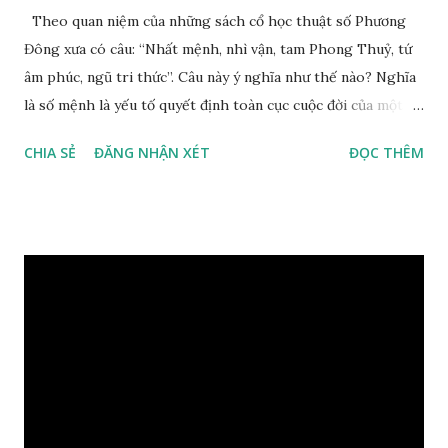
Theo quan niệm của những sách cổ học thuật số Phương
Đông xưa có câu: “Nhất mệnh, nhì vận, tam Phong Thuỷ, tứ
âm phúc, ngũ tri thức”. Câu này ý nghĩa như thế nào? Nghĩa
là số mệnh là yếu tố quyết định toàn cục cuộc đời của một
con người, tiếp đến là ảnh hưởng của thời vận, thứ ba là ảnh
CHIA SẺ
ĐĂNG NHẬN XÉT
ĐỌC THÊM
hưởng của phong thủy. Nói cách khác, số mệnh và sinh ra
gặp thời là yếu tố tiền định thuộc tiên thiên; phong thủy là
hậu thiên, được quyết định bởi hành vi của đương số và sự
điều chỉnh môi trường sinh sống. Ngay từ lúc con người sinh
ra đã được trời ban cho một “Số mệnh”, từ trong “mệnh” đó
sẽ diễn sinh ra “vận” để chi phối cuộc sống sau này. Mệnh là
sinh ra đã có sẵn, không thuộc phạm vi khống chế của bản
thân, ví dụ như xuất thân, tướng mạo, cá tính, số lượng anh
chị em,…, đó chính là “số mệnh” tiên thiên không thể thay
đổi được, nên người xưa bình thản tiếp nhận và chấp nhận
sống chung với nó. Căn cứ vào lý luận của Tử Vi Đẩu số, Tử