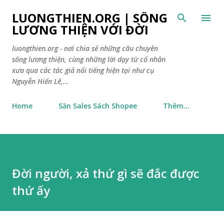
Chuyển đến nội dung chính
LUONGTHIEN.ORG | SỐNG
LƯƠNG THIỆN VỚI ĐỜI
luongthien.org - nơi chia sẻ những câu chuyên
sống lương thiện, cùng những lời dạy từ cổ nhân
xưa qua các tác giả nổi tiếng hiện tại như cụ
Nguyễn Hiến Lê,...
Home
Săn Sales Sách Shopee
Thêm…
Đời người, xả thứ gì sẽ đắc được
thứ ấy