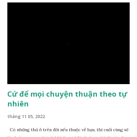
Ngài càng tò mò vì sao Đức Phật lại nhắc chuyện thiện
duyên với một hòn đá vô tri bên sông. Lúc này Ngài tiếp lời:
– Vậy các con hãy cho ta biết vì sao khối đá tảng rộng ba
thước vuông, đặt trên nước mà không bị chìm, không bị dính
một giọt nước nào mà lại còn có thể đi qua sông? Các đệ tử
trầm ngâm suy nghĩ hồi lâu nhưng không ai nói ra được
nguyên nhân vì sao cả. Cuối cùng, Đức Phật bèn giải thích: –
Chuyện này xem ra rất đơn giản. Tảng đá ấy có thiện duyên
nên mớ...
Cứ để mọi chuyện thuận theo tự
nhiên
tháng 11 05, 2022
Có những thứ ở trên đời nếu thuộc về bạn, thì cuối cùng sẽ