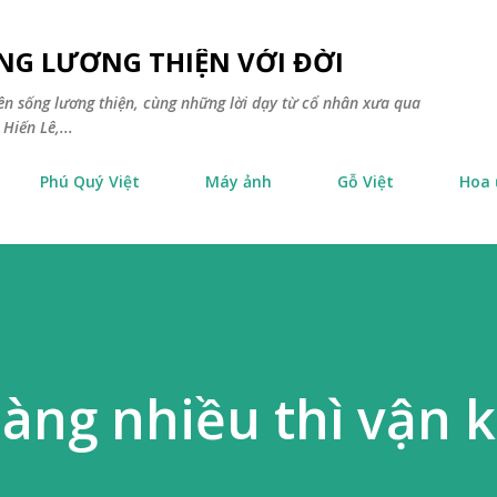
Chuyển đến nội dung chính
NG LƯƠNG THIỆN VỚI ĐỜI
yên sống lương thiện, cùng những lời dạy từ cổ nhân xưa qua
Hiến Lê,...
Phú Quý Việt
Máy ảnh
Gỗ Việt
Hoa
càng nhiều thì vận k