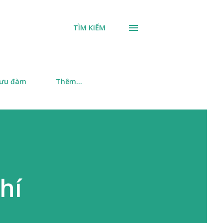
TÌM KIẾM
 ưu đàm
Thêm…
hí