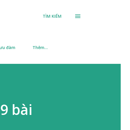
TÌM KIẾM
 ưu đàm
Thêm…
9 bài