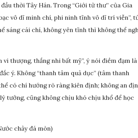
ầu thời Tây Hán. Trong “Giới tử thư” của Gia
c vô dĩ minh chí, phi ninh tĩnh vô dĩ trí viễn”, t
ể sáng cái chí, không yên tĩnh thì không thể ngh
vi thượng, thắng nhi bất mỹ”, ý nói điềm đạm là
đắc ý. Không “thanh tâm quả dục” (tâm thanh
thể có chí hướng rõ ràng kiên định; không an đị
 lý tưởng, cũng không chịu khó chịu khổ để học
(Nước chảy đá mòn)