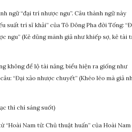
nh ngữ “đại trí nhược ngu”. Câu thành ngữ này
u suất trí sĩ khải” của Tô Đông Pha đời Tống: “Đ
ợc ngu” (Kẻ dũng mãnh giả như khiếp sợ, kẻ tài t
ưng không để lộ tài năng, biểu hiện ra giống như
 câu: “Đại xảo nhược chuyết” (Khéo léo mà giả n
ạc thì chí sáng suốt)
 từ “Hoài Nam tử: Chủ thuật huấn” của Hoài Nam