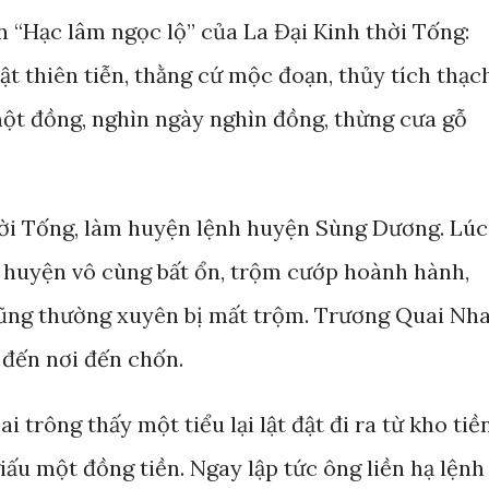
 “Hạc lâm ngọc lộ” của La Đại Kinh thời Tống:
hật thiên tiễn, thằng cứ mộc đoạn, thủy tích thạc
ột đồng, nghìn ngày nghìn đồng, thừng cưa gỗ
hời Tống, làm huyện lệnh huyện Sùng Dương. Lúc
ng huyện vô cùng bất ổn, trộm cướp hoành hành,
cũng thường xuyên bị mất trộm. Trương Quai Nha
 đến nơi đến chốn.
trông thấy một tiểu lại lật đật đi ra từ kho tiền
iấu một đồng tiền. Ngay lập tức ông liền hạ lệnh