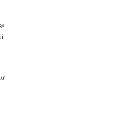
ại
rí
hư