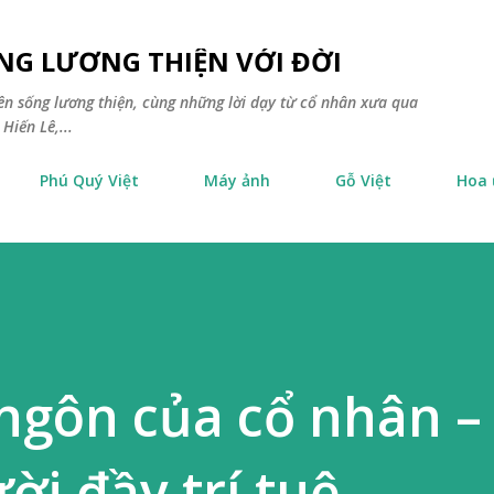
Chuyển đến nội dung chính
NG LƯƠNG THIỆN VỚI ĐỜI
yên sống lương thiện, cùng những lời dạy từ cổ nhân xưa qua
Hiến Lê,...
Phú Quý Việt
Máy ảnh
Gỗ Việt
Hoa
ngôn của cổ nhân – 
ời đầy trí tuệ