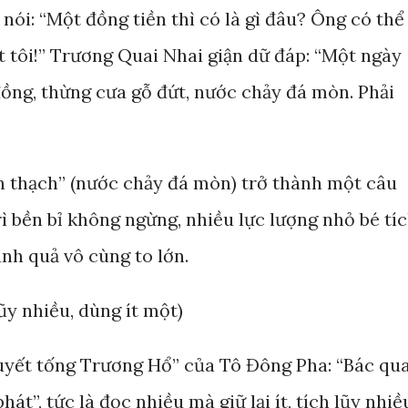
 nói: “Một đồng tiền thì có là gì đâu? Ông có thể
t tôi!” Trương Quai Nhai giận dữ đáp: “Một ngày
ồng, thừng cưa gỗ đứt, nước chảy đá mòn. Phải
ên thạch” (nước chảy đá mòn) trở thành một câu
rì bền bỉ không ngừng, nhiều lực lượng nhỏ bé tí
ành quả vô cùng to lớn.
lũy nhiều, dùng ít một)
uyết tống Trương Hổ” của Tô Đông Pha: “Bác qu
hát”, tức là đọc nhiều mà giữ lại ít, tích lũy nhiề