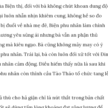
a Biện thị, đối với bà không chút khoan dung độ
lại luôn nhẫn nhịn khiêm cung, không hề so đo
 bị đuổi về nhà mẹ đẻ, Biện phu nhân làm chính
hương yêu sủng ái nhưng bà vẫn an phận thủ
ủng mà kiêu ngạo. Bà cũng không mảy may có ý
phu nhân. Trái lại, bà còn luôn đối xử tốt với Đi
 nhân cảm động. Điều hiếm thấy nữa là sau khi
phu nhân còn thỉnh cầu Tào Tháo tổ chức tang l
ả thù cho hả giận chỉ là nút thắt trong bản chất
ốt sẽ dùng tấm lòng khoáng đạt rộng lượng để