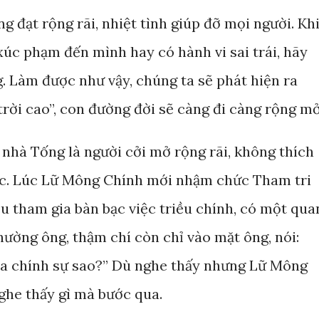
g đạt rộng rãi, nhiệt tình giúp đỡ mọi người. Kh
xúc phạm đến mình hay có hành vi sai trái, hãy
. Làm được như vậy, chúng ta sẽ phát hiện ra
trời cao”, con đường đời sẽ càng đi càng rộng mở
 nhà Tống là người cởi mở rộng rãi, không thích
hác. Lúc Lữ Mông Chính mới nhậm chức Tham tri
ều tham gia bàn bạc việc triều chính, có một qua
thường ông, thậm chí còn chỉ vào mặt ông, nói:
ia chính sự sao?” Dù nghe thấy nhưng Lữ Mông
ghe thấy gì mà bước qua.