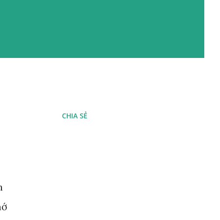
CHIA SẺ
h
hớ