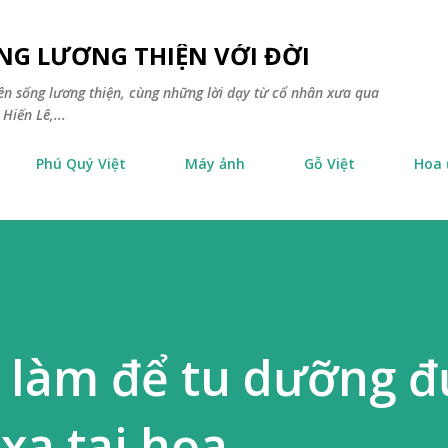
Chuyển đến nội dung chính
NG LƯƠNG THIỆN VỚI ĐỜI
yên sống lương thiện, cùng những lời dạy từ cổ nhân xưa qua
Hiến Lê,...
Phú Quý Việt
Máy ảnh
Gỗ Việt
Hoa
 làm để tu dưỡng đ
xa tai họa