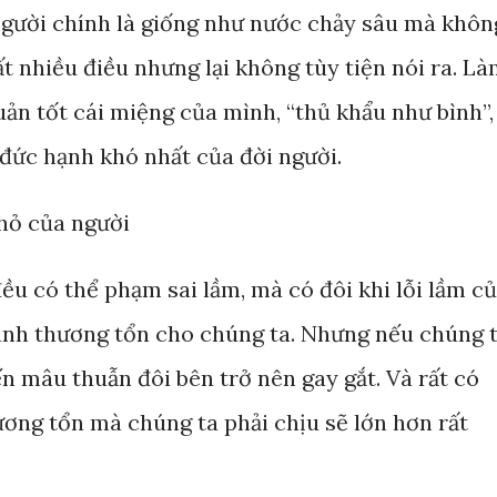
 người chính là giống như nước chảy sâu mà khôn
ất nhiều điều nhưng lại không tùy tiện nói ra. L
uản tốt cái miệng của mình, “thủ khẩu như bình”,
đức hạnh khó nhất của đời người.
hỏ của người
ều có thể phạm sai lầm, mà có đôi khi lỗi lầm c
ành thương tổn cho chúng ta. Nhưng nếu chúng 
iến mâu thuẫn đôi bên trở nên gay gắt. Và rất có
ương tổn mà chúng ta phải chịu sẽ lớn hơn rất