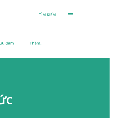
TÌM KIẾM
 ưu đàm
Thêm…
ức