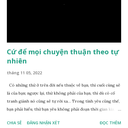
một giọt nước nào mà lại còn có thể đi qua sông? Các đệ tử
trầm ngâm suy nghĩ hồi lâu nhưng không ai nói ra được
nguyên nhân vì sao cả. Cuối cùng, Đức Phật bèn giải thích: –
Chuyện này xem ra rất đơn giản. Tảng đá ấy có thiện duyên
nên mớ...
Cứ để mọi chuyện thuận theo tự
nhiên
tháng 11 05, 2022
Có những thứ ở trên đời nếu thuộc về bạn, thì cuối cùng sẽ
là của bạn; ngược lại, thứ không phải của bạn, thì dù có cố
tranh giành nó cũng sẽ tự rời xa… Trong tình yêu cũng thế,
bạn phải hiểu, thứ bạn yêu không phải đoạn thời gian kia,
không phải người ấy khiến bạn nhớ mãi không quên, cũng
CHIA SẺ
ĐĂNG NHẬN XÉT
ĐỌC THÊM
không phải yêu cái khoảng thời gian đã từng trải qua, bạn