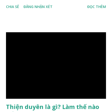
con người, tiếp đến là ảnh hưởng của thời vận, thứ ba là ảnh
CHIA SẺ
ĐĂNG NHẬN XÉT
ĐỌC THÊM
hưởng của phong thủy. Nói cách khác, số mệnh và sinh ra
gặp thời là yếu tố tiền định thuộc tiên thiên; phong thủy là
hậu thiên, được quyết định bởi hành vi của đương số và sự
điều chỉnh môi trường sinh sống. Ngay từ lúc con người sinh
ra đã được trời ban cho một “Số mệnh”, từ trong “mệnh” đó
sẽ diễn sinh ra “vận” để chi phối cuộc sống sau này. Mệnh là
sinh ra đã có sẵn, không thuộc phạm vi khống chế của bản
thân, ví dụ như xuất thân, tướng mạo, cá tính, số lượng anh
chị em,…, đó chính là “số mệnh” tiên thiên không thể thay
đổi được, nên người xưa bình thản tiếp nhận và chấp nhận
sống chung với nó. Căn cứ vào lý luận của Tử Vi Đẩu số, Tử
Bình, Bát Tự Hà Lạc,… cuộc đời thực tế của con người là được
...
Thiện duyên là gì? Làm thế nào