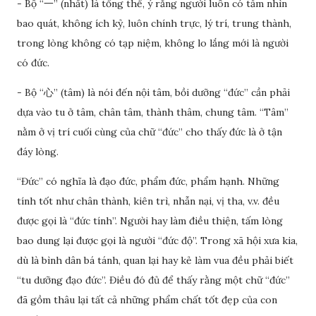
- Bộ “一” (nhất) là tổng thể, ý rằng người luôn có tầm nhìn
bao quát, không ích kỷ, luôn chính trực, lý trí, trung thành,
trong lòng không có tạp niệm, không lo lắng mới là người
có đức.
- Bộ “心” (tâm) là nói đến nội tâm, bồi dưỡng “đức” cần phải
dựa vào tu ở tâm, chân tâm, thành thâm, chung tâm. “Tâm”
nằm ở vị trí cuối cùng của chữ “đức” cho thấy đức là ở tận
đáy lòng.
“Đức” có nghĩa là đạo đức, phẩm đức, phẩm hạnh. Những
tính tốt như chân thành, kiên trì, nhẫn nại, vị tha, v.v. đều
được gọi là “đức tính”. Người hay làm điều thiện, tấm lòng
bao dung lại được gọi là người “đức độ”. Trong xã hội xưa kia,
dù là bình dân bá tánh, quan lại hay kẻ làm vua đều phải biết
“tu dưỡng đạo đức”. Điều đó đủ để thấy rằng một chữ “đức”
đã gồm thâu lại tất cả những phẩm chất tốt đẹp của con