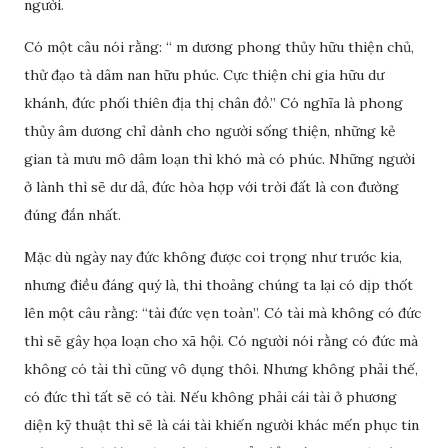
người.
Có một câu nói rằng: “ m dương phong thủy hữu thiện chủ,
thử đạo tà dâm nan hữu phúc. Cực thiện chi gia hữu dư
khánh, đức phối thiên địa thị chân đồ.” Có nghĩa là phong
thủy âm dương chỉ dành cho người sống thiện, những kẻ
gian tà mưu mô dâm loạn thì khó mà có phúc. Những người
ở lành thì sẽ dư dả, đức hòa hợp với trời đất là con đường
đúng đắn nhất.
Mặc dù ngày nay đức không được coi trọng như trước kia,
nhưng điều đáng quý là, thi thoảng chúng ta lại có dịp thốt
lên một câu rằng: “tài đức vẹn toàn”. Có tài mà không có đức
thì sẽ gây họa loạn cho xã hội. Có người nói rằng có đức mà
không có tài thì cũng vô dụng thôi. Nhưng không phải thế,
có đức thì tất sẽ có tài. Nếu không phải cái tài ở phương
diện kỹ thuật thì sẽ là cái tài khiến người khác mến phục tin