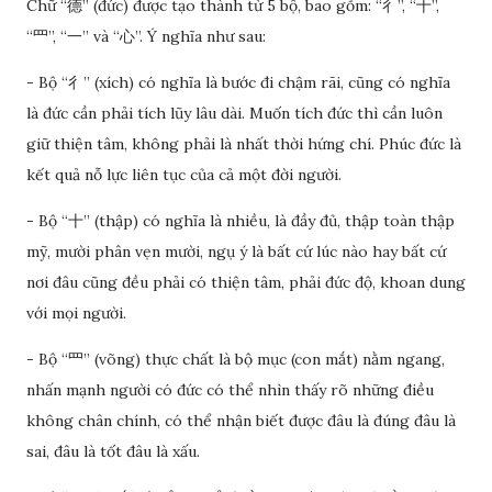
Chữ “德” (đức) được tạo thành từ 5 bộ, bao gồm: “彳”, “十”,
“罒”, “一” và “心”. Ý nghĩa như sau:
- Bộ “彳” (xích) có nghĩa là bước đi chậm rãi, cũng có nghĩa
là đức cần phải tích lũy lâu dài. Muốn tích đức thì cần luôn
giữ thiện tâm, không phải là nhất thời hứng chí. Phúc đức là
kết quả nỗ lực liên tục của cả một đời người.
- Bộ “十” (thập) có nghĩa là nhiều, là đầy đủ, thập toàn thập
mỹ, mười phân vẹn mười, ngụ ý là bất cứ lúc nào hay bất cứ
nơi đâu cũng đều phải có thiện tâm, phải đức độ, khoan dung
với mọi người.
- Bộ “罒” (võng) thực chất là bộ mục (con mắt) nằm ngang,
nhấn mạnh người có đức có thể nhìn thấy rõ những điều
không chân chính, có thể nhận biết được đâu là đúng đâu là
sai, đâu là tốt đâu là xấu.