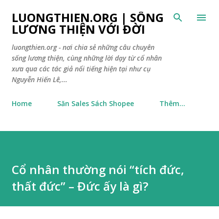
Chuyển đến nội dung chính
LUONGTHIEN.ORG | SỐNG
LƯƠNG THIỆN VỚI ĐỜI
luongthien.org - nơi chia sẻ những câu chuyên
sống lương thiện, cùng những lời dạy từ cổ nhân
xưa qua các tác giả nổi tiếng hiện tại như cụ
Nguyễn Hiến Lê,...
Home
Săn Sales Sách Shopee
Thêm…
Cổ nhân thường nói “tích đức,
thất đức” – Đức ấy là gì?