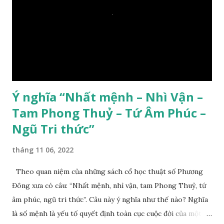
Ý nghĩa “Nhất mệnh – Nhì Vận –
Tam Phong Thuỷ – Tứ Âm Phúc –
Ngũ Tri thức”
tháng 11 06, 2022
Theo quan niệm của những sách cổ học thuật số Phương
Đông xưa có câu: “Nhất mệnh, nhì vận, tam Phong Thuỷ, tứ
âm phúc, ngũ tri thức”. Câu này ý nghĩa như thế nào? Nghĩa
là số mệnh là yếu tố quyết định toàn cục cuộc đời của một