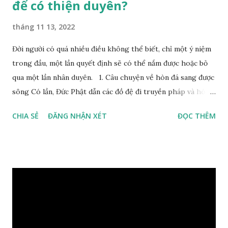
để có thiện duyên?
tháng 11 13, 2022
Đời người có quá nhiều điều không thể biết, chỉ một ý niệm
trong đầu, một lần quyết định sẽ có thể nắm được hoặc bỏ
qua một lần nhân duyên. 1. Câu chuyện về hòn đá sang được
sông Có lần, Đức Phật dẫn các đồ đệ đi truyền pháp và hóa
duyên, vừa tới một bờ sông lớn, nước chạy cuồn cuộn, Đức
CHIA SẺ
ĐĂNG NHẬN XÉT
ĐỌC THÊM
Phật hỏi các đồ đệ rằng: – Bây giờ nếu ta ném hòn đá này
xuống sông, nó sẽ chìm hay nổi đây? Các đệ tử đồng thanh
trả lời: – Thưa Đức Thế Tôn, hòn đá sẽ chìm ạ. Đức Phật cho
hay: – Vậy là hòn đá này không có thiện duyên rồi. Đệ tử của
Ngài càng tò mò vì sao Đức Phật lại nhắc chuyện thiện
duyên với một hòn đá vô tri bên sông. Lúc này Ngài tiếp lời:
– Vậy các con hãy cho ta biết vì sao khối đá tảng rộng ba
thước vuông, đặt trên nước mà không bị chìm, không bị dính