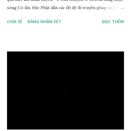
sông Có lần, Đức Phật dẫn các đồ đệ đi truyền pháp và hóa
duyên, vừa tới một bờ sông lớn, nước chạy cuồn cuộn, Đức
CHIA SẺ
ĐĂNG NHẬN XÉT
ĐỌC THÊM
Phật hỏi các đồ đệ rằng: – Bây giờ nếu ta ném hòn đá này
xuống sông, nó sẽ chìm hay nổi đây? Các đệ tử đồng thanh
trả lời: – Thưa Đức Thế Tôn, hòn đá sẽ chìm ạ. Đức Phật cho
hay: – Vậy là hòn đá này không có thiện duyên rồi. Đệ tử của
Ngài càng tò mò vì sao Đức Phật lại nhắc chuyện thiện
duyên với một hòn đá vô tri bên sông. Lúc này Ngài tiếp lời:
– Vậy các con hãy cho ta biết vì sao khối đá tảng rộng ba
thước vuông, đặt trên nước mà không bị chìm, không bị dính
một giọt nước nào mà lại còn có thể đi qua sông? Các đệ tử
trầm ngâm suy nghĩ hồi lâu nhưng không ai nói ra được
nguyên nhân vì sao cả. Cuối cùng, Đức Phật bèn giải thích: –
Chuyện này xem ra rất đơn giản. Tảng đá ấy có thiện duyên
nên mớ...