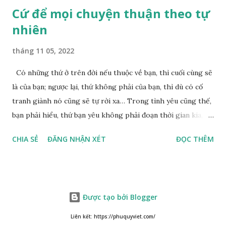
Cứ để mọi chuyện thuận theo tự
nhiên
tháng 11 05, 2022
Có những thứ ở trên đời nếu thuộc về bạn, thì cuối cùng sẽ
là của bạn; ngược lại, thứ không phải của bạn, thì dù có cố
tranh giành nó cũng sẽ tự rời xa… Trong tình yêu cũng thế,
bạn phải hiểu, thứ bạn yêu không phải đoạn thời gian kia,
không phải người ấy khiến bạn nhớ mãi không quên, cũng
CHIA SẺ
ĐĂNG NHẬN XÉT
ĐỌC THÊM
không phải yêu cái khoảng thời gian đã từng trải qua, bạn
yêu chỉ là cái phần non trẻ nhưng vẫn chấp mê bất ngộ của
chính mình. Hãy học cách bình thản với đời, thuận theo tự
nhiên chính là một loại phúc. Mặc kệ mọi người trên thế giới
Được tạo bởi Blogger
nói gì, ta đều nhận thức việc làm của bản thân mình mới là
đúng đắn Cuộc sống của chúng ta, không phải vì lấy sự ưa
Liên kết: https://phuquyviet.com/