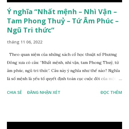
Ý nghĩa “Nhất mệnh – Nhì Vận –
Tam Phong Thuỷ – Tứ Âm Phúc –
Ngũ Tri thức”
tháng 11 06, 2022
Theo quan niệm của những sách cổ học thuật số Phương
Đông xưa có câu: “Nhất mệnh, nhì vận, tam Phong Thuỷ, tứ
âm phúc, ngũ tri thức”. Câu này ý nghĩa như thế nào? Nghĩa
là số mệnh là yếu tố quyết định toàn cục cuộc đời của một
con người, tiếp đến là ảnh hưởng của thời vận, thứ ba là ảnh
CHIA SẺ
ĐĂNG NHẬN XÉT
ĐỌC THÊM
hưởng của phong thủy. Nói cách khác, số mệnh và sinh ra
gặp thời là yếu tố tiền định thuộc tiên thiên; phong thủy là
hậu thiên, được quyết định bởi hành vi của đương số và sự
điều chỉnh môi trường sinh sống. Ngay từ lúc con người sinh
ra đã được trời ban cho một “Số mệnh”, từ trong “mệnh” đó