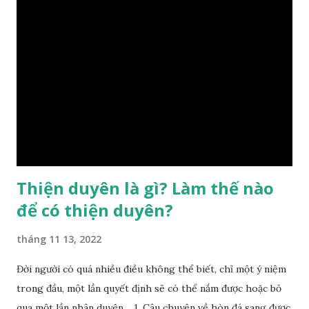
sẽ diễn sinh ra “vận” để chi phối cuộc sống sau này. Mệnh là
sinh ra đã có sẵn, không thuộc phạm vi khống chế của bản
thân, ví dụ như xuất thân, tướng mạo, cá tính, số lượng anh
chị em,…, đó chính là “số mệnh” tiên thiên không thể thay
đổi được, nên người xưa bình thản tiếp nhận và chấp nhận
sống chung với nó. Căn cứ vào lý luận của Tử Vi Đẩu số, Tử
Bình, Bát Tự Hà Lạc,… cuộc đời thực tế của con người là được
...
Thiện duyên là gì? Làm thế nào
để có thiện duyên?
tháng 11 13, 2022
Đời người có quá nhiều điều không thể biết, chỉ một ý niệm
trong đầu, một lần quyết định sẽ có thể nắm được hoặc bỏ
qua một lần nhân duyên. 1. Câu chuyện về hòn đá sang được