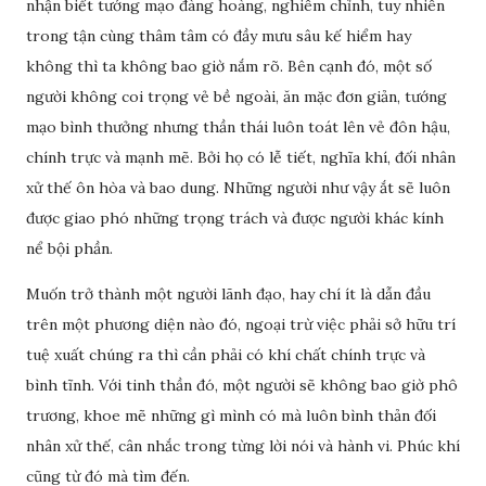
nhận biết tướng mạo đàng hoàng, nghiêm chỉnh, tuy nhiên
trong tận cùng thâm tâm có đầy mưu sâu kế hiểm hay
không thì ta không bao giờ nắm rõ. Bên cạnh đó, một số
người không coi trọng vẻ bề ngoài, ăn mặc đơn giản, tướng
mạo bình thưởng nhưng thần thái luôn toát lên vẻ đôn hậu,
chính trực và mạnh mẽ. Bởi họ có lễ tiết, nghĩa khí, đối nhân
xử thế ôn hòa và bao dung. Những người như vậy ắt sẽ luôn
được giao phó những trọng trách và được người khác kính
nể bội phần.
Muốn trở thành một người lãnh đạo, hay chí ít là dẫn đầu
trên một phương diện nào đó, ngoại trừ việc phải sở hữu trí
tuệ xuất chúng ra thì cần phải có khí chất chính trực và
bình tĩnh. Với tinh thần đó, một người sẽ không bao giờ phô
trương, khoe mẽ những gì mình có mà luôn bình thản đối
nhân xử thế, cân nhắc trong từng lời nói và hành vi. Phúc khí
cũng từ đó mà tìm đến.