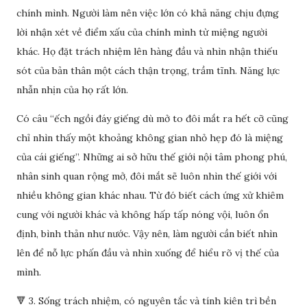
chính mình. Người làm nên việc lớn có khả năng chịu đựng
lời nhận xét về điểm xấu của chính mình từ miệng người
khác. Họ đặt trách nhiệm lên hàng đầu và nhìn nhận thiếu
sót của bản thân một cách thận trọng, trầm tĩnh. Năng lực
nhẫn nhịn của họ rất lớn.
Có câu “ếch ngồi đáy giếng dù mở to đôi mắt ra hết cỡ cũng
chỉ nhìn thấy một khoảng không gian nhỏ hẹp đó là miệng
của cái giếng”. Những ai sở hữu thế giới nội tâm phong phú,
nhân sinh quan rộng mở, đôi mắt sẽ luôn nhìn thế giới với
nhiều không gian khác nhau. Từ đó biết cách ứng xử khiêm
cung với người khác và không hấp tấp nóng vội, luôn ổn
định, bình thản như nước. Vậy nên, làm người cần biết nhìn
lên để nỗ lực phấn đầu và nhìn xuống để hiểu rõ vị thế của
mình.
🔻 3. Sống trách nhiệm, có nguyên tắc và tính kiên trì bền