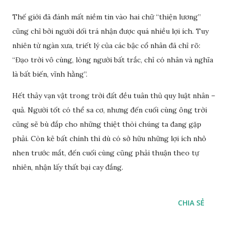
Thế giới đã đánh mất niềm tin vào hai chữ “thiện lương”
cũng chỉ bởi người dối trá nhận được quá nhiều lợi ích. Tuy
nhiên từ ngàn xưa, triết lý của các bậc cổ nhân đã chỉ rõ:
“Đạo trời vô cùng, lòng người bất trắc, chỉ có nhân và nghĩa
là bất biến, vĩnh hằng”.
Hết thảy vạn vật trong trời đất đều tuân thủ quy luật nhân –
quả. Người tốt có thể sa cơ, nhưng đến cuối cùng ông trời
cũng sẽ bù đắp cho những thiệt thòi chúng ta đang gặp
phải. Còn kẻ bất chính thì dù có sở hữu những lợi ích nhỏ
nhen trước mắt, đến cuối cùng cũng phải thuận theo tự
nhiên, nhận lấy thất bại cay đắng.
CHIA SẺ