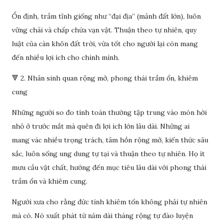
Ổn định, trầm tĩnh giống như “đại địa” (mảnh đất lớn), luôn
vững chãi và chấp chứa vạn vật. Thuận theo tự nhiên, quy
luật của càn khôn đất trời, vừa tốt cho người lại còn mang
đến nhiều lợi ích cho chính mình.
🔻 2. Nhân sinh quan rộng mở, phong thái trầm ổn, khiêm
cung
Những người so đo tính toán thường tập trung vào món hời
nhỏ ở trước mắt mà quên đi lợi ích lớn lâu dài. Những ai
mang vác nhiều trọng trách, tâm hồn rộng mở, kiến thức sâu
sắc, luôn sống ung dung tự tại và thuận theo tự nhiên. Họ ít
mưu cầu vật chất, hướng đến mục tiêu lâu dài với phong thái
trầm ổn và khiêm cung.
Người xưa cho rằng đức tính khiêm tốn không phải tự nhiên
mà có. Nó xuất phát từ năm dài tháng rộng tự đào luyện