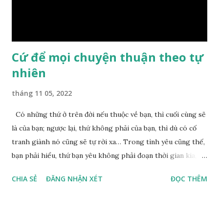
nguyên nhân vì sao cả. Cuối cùng, Đức Phật bèn giải thích: –
Chuyện này xem ra rất đơn giản. Tảng đá ấy có thiện duyên
nên mớ...
Cứ để mọi chuyện thuận theo tự
nhiên
tháng 11 05, 2022
Có những thứ ở trên đời nếu thuộc về bạn, thì cuối cùng sẽ
là của bạn; ngược lại, thứ không phải của bạn, thì dù có cố
tranh giành nó cũng sẽ tự rời xa… Trong tình yêu cũng thế,
bạn phải hiểu, thứ bạn yêu không phải đoạn thời gian kia,
không phải người ấy khiến bạn nhớ mãi không quên, cũng
CHIA SẺ
ĐĂNG NHẬN XÉT
ĐỌC THÊM
không phải yêu cái khoảng thời gian đã từng trải qua, bạn
yêu chỉ là cái phần non trẻ nhưng vẫn chấp mê bất ngộ của
chính mình. Hãy học cách bình thản với đời, thuận theo tự