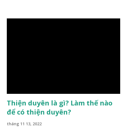
hậu thiên, được quyết định bởi hành vi của đương số và sự
điều chỉnh môi trường sinh sống. Ngay từ lúc con người sinh
ra đã được trời ban cho một “Số mệnh”, từ trong “mệnh” đó
sẽ diễn sinh ra “vận” để chi phối cuộc sống sau này. Mệnh là
sinh ra đã có sẵn, không thuộc phạm vi khống chế của bản
thân, ví dụ như xuất thân, tướng mạo, cá tính, số lượng anh
chị em,…, đó chính là “số mệnh” tiên thiên không thể thay
đổi được, nên người xưa bình thản tiếp nhận và chấp nhận
sống chung với nó. Căn cứ vào lý luận của Tử Vi Đẩu số, Tử
Bình, Bát Tự Hà Lạc,… cuộc đời thực tế của con người là được
...
Thiện duyên là gì? Làm thế nào
để có thiện duyên?
tháng 11 13, 2022