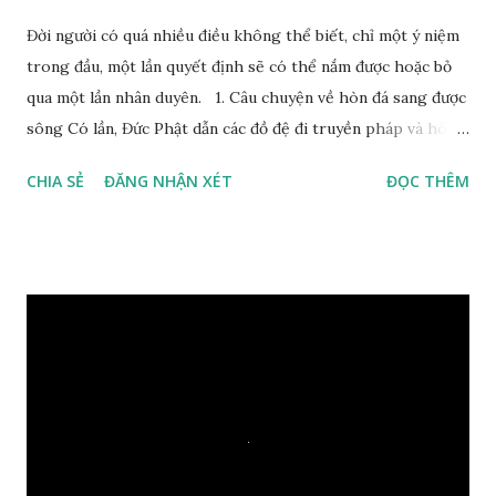
Đời người có quá nhiều điều không thể biết, chỉ một ý niệm
trong đầu, một lần quyết định sẽ có thể nắm được hoặc bỏ
qua một lần nhân duyên. 1. Câu chuyện về hòn đá sang được
sông Có lần, Đức Phật dẫn các đồ đệ đi truyền pháp và hóa
duyên, vừa tới một bờ sông lớn, nước chạy cuồn cuộn, Đức
CHIA SẺ
ĐĂNG NHẬN XÉT
ĐỌC THÊM
Phật hỏi các đồ đệ rằng: – Bây giờ nếu ta ném hòn đá này
xuống sông, nó sẽ chìm hay nổi đây? Các đệ tử đồng thanh
trả lời: – Thưa Đức Thế Tôn, hòn đá sẽ chìm ạ. Đức Phật cho
hay: – Vậy là hòn đá này không có thiện duyên rồi. Đệ tử của
Ngài càng tò mò vì sao Đức Phật lại nhắc chuyện thiện
duyên với một hòn đá vô tri bên sông. Lúc này Ngài tiếp lời:
– Vậy các con hãy cho ta biết vì sao khối đá tảng rộng ba
thước vuông, đặt trên nước mà không bị chìm, không bị dính
một giọt nước nào mà lại còn có thể đi qua sông? Các đệ tử
trầm ngâm suy nghĩ hồi lâu nhưng không ai nói ra được