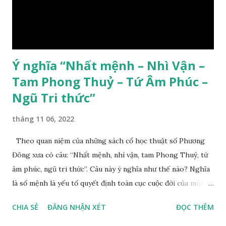
Ý nghĩa “Nhất mệnh – Nhì Vận –
Tam Phong Thuỷ – Tứ Âm Phúc –
Ngũ Tri thức”
tháng 11 06, 2022
Theo quan niệm của những sách cổ học thuật số Phương
Đông xưa có câu: “Nhất mệnh, nhì vận, tam Phong Thuỷ, tứ
âm phúc, ngũ tri thức”. Câu này ý nghĩa như thế nào? Nghĩa
là số mệnh là yếu tố quyết định toàn cục cuộc đời của một
con người, tiếp đến là ảnh hưởng của thời vận, thứ ba là ảnh
CHIA SẺ
ĐĂNG NHẬN XÉT
ĐỌC THÊM
hưởng của phong thủy. Nói cách khác, số mệnh và sinh ra
gặp thời là yếu tố tiền định thuộc tiên thiên; phong thủy là