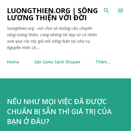
Chuyển đến nội dung chính
LUONGTHIEN.ORG | SỐNG
LƯƠNG THIỆN VỚI ĐỜI
luongthien.org - nơi chia sẻ những câu chuyên
sống lương thiện, cùng những lời dạy từ cổ nhân
xưa qua các tác giả nổi tiếng hiện tại như cụ
Nguyễn Hiến Lê,...
Home
Săn Sales Sách Shopee
Thêm…
NẾU NHƯ MỌI VIỆC ĐÃ ĐƯỢC
CHUẨN BỊ SẴN THÌ GIÁ TRỊ CỦA
BẠN Ở ĐÂU?