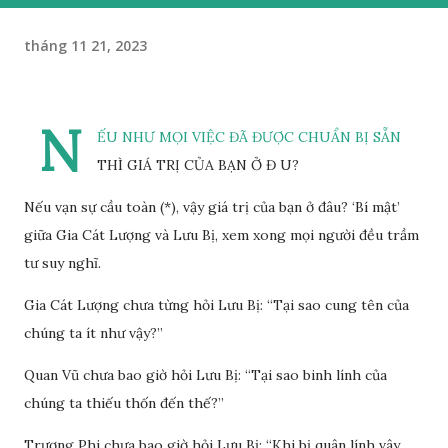
tháng 11 21, 2023
N
ẾU NHƯ MỌI VIỆC ĐÃ ĐƯỢC CHUẨN BỊ SẴN
THÌ GIÁ TRỊ CỦA BẠN Ở Đ U?
Nếu vạn sự cầu toàn (*), vậy giá trị của bạn ở đâu? ‘Bí mật’
giữa Gia Cát Lượng và Lưu Bị, xem xong mọi người đều trầm
tư suy nghĩ.
Gia Cát Lượng chưa từng hỏi Lưu Bị: “Tại sao cung tên của
chúng ta ít như vậy?”
Quan Vũ chưa bao giờ hỏi Lưu Bị: “Tại sao binh lính của
chúng ta thiếu thốn đến thế?”
Trương Phi chưa bao giờ hỏi Lưu Bị: “Khi bị quân lính vây