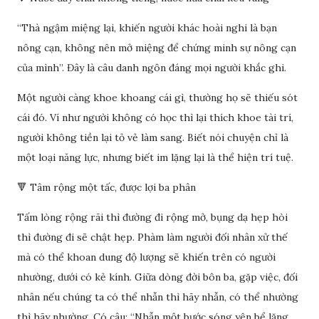
“Thà ngậm miệng lại, khiến người khác hoài nghi là bạn
nông cạn, không nên mở miệng để chứng minh sự nông cạn
của mình”. Đây là câu danh ngôn đáng mọi người khắc ghi.
Một người càng khoe khoang cái gì, thường họ sẽ thiếu sót
cái đó. Ví như người không có học thì lại thích khoe tài trí,
người không tiền lại tỏ vẻ làm sang. Biết nói chuyện chỉ là
một loại năng lực, nhưng biết im lặng lại là thể hiện trí tuệ.
🔻 Tâm rộng một tấc, được lợi ba phân
Tấm lòng rộng rãi thì đường đi rộng mở, bụng dạ hẹp hòi
thì đường đi sẽ chật hẹp. Phàm làm người đối nhân xử thế
mà có thể khoan dung độ lượng sẽ khiến trên có người
nhường, dưới có kẻ kính. Giữa dòng đời bôn ba, gặp việc, đối
nhân nếu chúng ta có thể nhẫn thì hãy nhẫn, có thể nhường
thì hãy nhường. Có câu: “Nhẫn một bước sóng yên bể lặng,