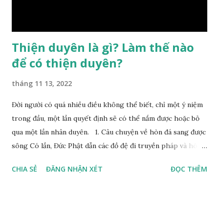
Bình, Bát Tự Hà Lạc,… cuộc đời thực tế của con người là được
...
Thiện duyên là gì? Làm thế nào
để có thiện duyên?
tháng 11 13, 2022
Đời người có quá nhiều điều không thể biết, chỉ một ý niệm
trong đầu, một lần quyết định sẽ có thể nắm được hoặc bỏ
qua một lần nhân duyên. 1. Câu chuyện về hòn đá sang được
sông Có lần, Đức Phật dẫn các đồ đệ đi truyền pháp và hóa
duyên, vừa tới một bờ sông lớn, nước chạy cuồn cuộn, Đức
CHIA SẺ
ĐĂNG NHẬN XÉT
ĐỌC THÊM
Phật hỏi các đồ đệ rằng: – Bây giờ nếu ta ném hòn đá này
xuống sông, nó sẽ chìm hay nổi đây? Các đệ tử đồng thanh
trả lời: – Thưa Đức Thế Tôn, hòn đá sẽ chìm ạ. Đức Phật cho
hay: – Vậy là hòn đá này không có thiện duyên rồi. Đệ tử của