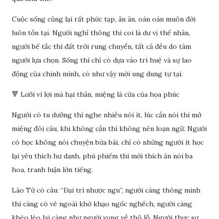
Cuộc sống cũng lại rất phức tạp, ân ân, oán oán muôn đời
luôn tồn tại. Người nghĩ thông thì coi là dư vị thế nhân,
người bế tắc thì đất trời rung chuyển, tất cả đều do tâm
người lựa chọn. Sống thì chỉ có dựa vào trí huệ và sự lao
động của chính mình, có như vậy mới ung dung tự tại.
🔻 Lưỡi vì lợi mà hại thân, miệng là cửa của họa phúc
Người có tu dưỡng thì nghe nhiều nói ít, lúc cần nói thì mở
miệng đôi câu, khi không cần thì không nên loạn ngữ. Người
có học không nói chuyện bừa bãi, chỉ có những người ít học
lại yêu thích hư danh, phù phiếm thì mới thích ăn nói ba
hoa, tranh luận lớn tiếng.
Lão Tử có câu: “Đại trí nhược ngu”, người càng thông minh
thì càng có vẻ ngoài khờ khạo ngốc nghếch, người càng
khéo léo lại càng như người vụng về thô lỗ. Người thực sự