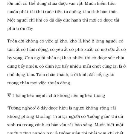
lớn mới có thể dung chứa được vạn vật. Muốn kiếm tiền,
muốn phát tài thì trước tiên tu dưỡng tâm tính bản thân.
Một người chỉ khi có đủ đầy đức hạnh thì mới có được tài
phú tròn đầy.
Trên đời không có việc gì khó, khó là khó ở lòng người, có
tâm ắt có hành động, có yêu ắt có phó xuất, có mơ ước ắt có
hy vọng. Con người nhẫn nại bao nhiêu thì có được sức chịu
đựng bấy nhiêu, có định lực bấy nhiêu, mấu chốt cũng lại là ở
chỗ dụng tâm. Tâm chân thành, trời kính đất nể, người
tương thân mọi việc thuận dòng.
🔻 Thà nghèo mệnh, chứ không nên nghèo tướng
‘Tướng nghèo’ ở đây được hiểu là người không rộng rãi,
không phóng khoáng. Trái lại, người có ‘tướng giàu’ thì dù
sinh ra trong cảnh cơ hàn vẫn rất hào sảng. Muốn biết một
người tướng nghèo hay là tướng giàu thì phải xem khí chất