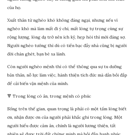
của họ.
Xuất thân từ nghèo khó không đáng ngại, nhưng nếu vì
nghèo khó mà làm mất đi ý chí, mất lòng tự trọng cùng sự
rộng lượng, lòng dạ trở nên ích kỷ, hẹp hòi thì mới đáng sợ.
Người nghèo tướng thì dù có tiền bạc đầy nhà cũng bị người
đời chán ghét, bạn bè xa lánh.
Còn người nghèo mệnh thì có thể thông qua sự tu dưỡng
bản thân, nỗ lực làm việc, hành thiện tích đức mà dần bồi đắp
để cải biến vận mệnh của mình.
🔻 Trong lòng có ân, trong mệnh có phúc
Sống trên thế gian, quan trọng là phải có một tấm lòng biết
ơn, nhận được ơn của người phải khắc ghi trong lòng. Một
người hiểu được cảm ân, chính là người lương thiện, tất
nhiên sẽ được trời đất chứng minh mà bồi đắp hạnh phúc