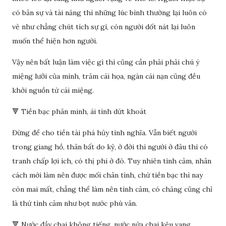
có bản sự và tài năng thì những lúc bình thường lại luôn có
vẻ như chẳng chút tích sự gì, còn người dốt nát lại luôn
muốn thể hiện hơn người.
Vậy nên bất luận làm việc gì thì cũng cần phải phải chú ý
miệng lưỡi của mình, trăm cái họa, ngàn cái nạn cũng đều
khởi nguồn từ cái miệng.
🔻 Tiền bạc phân minh, ái tình dứt khoát
Đừng để cho tiền tài phá hủy tình nghĩa. Vẫn biết người
trong giang hồ, thân bất do kỷ, ở đời thì người ở đâu thì có
tranh chấp lợi ích, có thị phi ở đó. Tuy nhiên tình cảm, nhân
cách mới làm nên được mối chân tình, chứ tiền bạc thì nay
còn mai mất, chẳng thể làm nên tình cảm, có chăng cũng chỉ
là thứ tình cảm như bọt nước phù vân.
🔻 Nước đầy chai không tiếng, nước nửa chai kêu vang