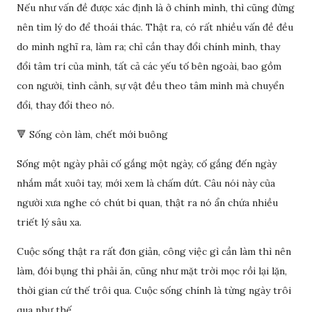
Nếu như vấn đề được xác định là ở chính mình, thì cũng đừng
nên tìm lý do để thoái thác. Thật ra, có rất nhiều vấn đề đều
do mình nghĩ ra, làm ra; chỉ cần thay đổi chính mình, thay
đổi tâm trí của mình, tất cả các yếu tố bên ngoài, bao gồm
con người, tình cảnh, sự vật đều theo tâm mình mà chuyển
đổi, thay đổi theo nó.
🔻 Sống còn làm, chết mới buông
Sống một ngày phải cố gắng một ngày, cố gắng đến ngày
nhắm mắt xuôi tay, mới xem là chấm dứt. Câu nói này của
người xưa nghe có chút bi quan, thật ra nó ẩn chứa nhiều
triết lý sâu xa.
Cuộc sống thật ra rất đơn giản, công việc gì cần làm thì nên
làm, đói bụng thì phải ăn, cũng như mặt trời mọc rồi lại lặn,
thời gian cứ thế trôi qua. Cuộc sống chính là từng ngày trôi
qua như thế.