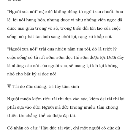
“Người xưa nói” mặc dù không dùng từ ngữ trau chuốt, hoa
lệ, lời nói hùng hồn, nhưng được ví như những viên ngọc đã
được mài giũa trong vỏ sò, trong biến đổi lớn lao của cuộc
sống, nó phát tán ánh sáng chói lọi, rạng rỡ khắp nơi.
“Người xưa nói” trải qua nhiều năm tìm tòi, đó là triết lý
cuộc sống có từ rất sớm, sớm đọc thì sớm được lợi. Dưới đây
là những câu nói của người xưa, sẽ mang lại ích lợi không
nhỏ cho bất kỳ ai đọc nó!
🔻 Tài do đức dưỡng, trí tùy tâm sinh
Người muốn kiếm tiểu tài thì dựa vào sức, kiếm đại tài thì lại
phải dựa vào đức. Người mà đức không nhiều, tâm không
thiện thì chẳng thể có được đại tài.
Cổ nhân có câu: “Hậu đức tải vật”, chỉ một người có đức đủ