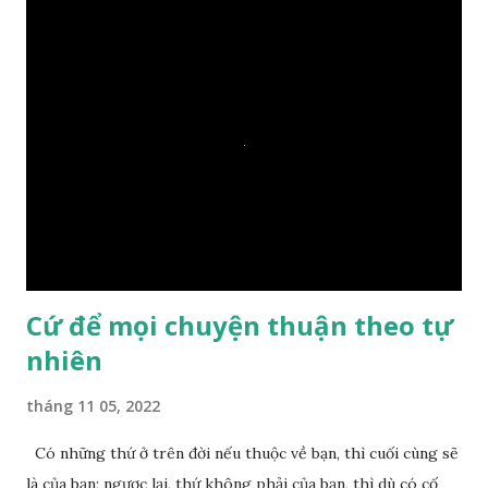
Ngài càng tò mò vì sao Đức Phật lại nhắc chuyện thiện
duyên với một hòn đá vô tri bên sông. Lúc này Ngài tiếp lời:
– Vậy các con hãy cho ta biết vì sao khối đá tảng rộng ba
thước vuông, đặt trên nước mà không bị chìm, không bị dính
một giọt nước nào mà lại còn có thể đi qua sông? Các đệ tử
trầm ngâm suy nghĩ hồi lâu nhưng không ai nói ra được
nguyên nhân vì sao cả. Cuối cùng, Đức Phật bèn giải thích: –
Chuyện này xem ra rất đơn giản. Tảng đá ấy có thiện duyên
nên mớ...
Cứ để mọi chuyện thuận theo tự
nhiên
tháng 11 05, 2022
Có những thứ ở trên đời nếu thuộc về bạn, thì cuối cùng sẽ
là của bạn; ngược lại, thứ không phải của bạn, thì dù có cố