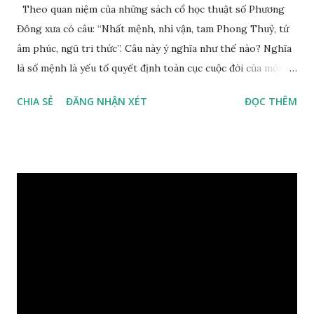
Theo quan niệm của những sách cổ học thuật số Phương
Đông xưa có câu: “Nhất mệnh, nhì vận, tam Phong Thuỷ, tứ
âm phúc, ngũ tri thức”. Câu này ý nghĩa như thế nào? Nghĩa
là số mệnh là yếu tố quyết định toàn cục cuộc đời của một
con người, tiếp đến là ảnh hưởng của thời vận, thứ ba là ảnh
CHIA SẺ
ĐĂNG NHẬN XÉT
ĐỌC THÊM
hưởng của phong thủy. Nói cách khác, số mệnh và sinh ra
gặp thời là yếu tố tiền định thuộc tiên thiên; phong thủy là
hậu thiên, được quyết định bởi hành vi của đương số và sự
điều chỉnh môi trường sinh sống. Ngay từ lúc con người sinh
ra đã được trời ban cho một “Số mệnh”, từ trong “mệnh” đó
sẽ diễn sinh ra “vận” để chi phối cuộc sống sau này. Mệnh là
sinh ra đã có sẵn, không thuộc phạm vi khống chế của bản
thân, ví dụ như xuất thân, tướng mạo, cá tính, số lượng anh
chị em,…, đó chính là “số mệnh” tiên thiên không thể thay
đổi được, nên người xưa bình thản tiếp nhận và chấp nhận
sống chung với nó. Căn cứ vào lý luận của Tử Vi Đẩu số, Tử