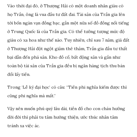
Vào thời đại đó, ở Thượng Hải có một doanh nhân giàu có
họ Trần, ông là vua đầu tư đất đai. Tài sản của Trần gia lên
tới bốn ngàn vạn đồng bạc, gần một nửa số đồ đồng nổi tiếng
ở Trung Quốc là của Trần gia. Có thể tưởng tượng mức độ
giàu có xa hoa như thế nào. Tuy nhiên, chỉ sau 7 năm, giá đất
ở Thượng Hải đột ngột giảm thê thảm, Trần gia đầu tư thất
bại dẫn đến phá sản. Kho đồ cổ, bất động sản và gần như
toàn bộ tài sản của Trần gia đều bị ngân hàng tịch thu bán
đổi lấy tiền.
Trong ‘Lễ ký đại học‘ có câu: “Tiền phi nghĩa kiếm được thì
cũng phi nghĩa mà mất.”
Vậy nên muốn phú quý lâu dài, tiền đồ cho con cháu hưởng
đời đời thì phải tu tâm hướng thiện, ước thúc nhân tâm
tránh xa việc ác.