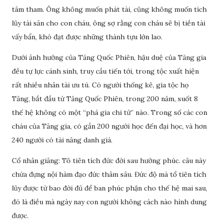
tâm tham. Ông không muốn phát tài, cũng không muốn tích
lũy tài sản cho con cháu, ông sợ rằng con cháu sẽ bị tiền tài
vấy bẩn, khó đạt được những thành tựu lớn lao.
Dưới ảnh hưởng của Tăng Quốc Phiên, hậu duệ của Tăng gia
đều tự lực cánh sinh, truy cầu tiến tới, trong tộc xuất hiện
rất nhiều nhân tài ưu tú. Có người thống kê, gia tộc họ
Tăng, bắt đầu từ Tăng Quốc Phiên, trong 200 năm, suốt 8
thế hệ không có một “phá gia chi tử” nào. Trong số các con
cháu của Tăng gia, có gần 200 người học đến đại học, và hơn
240 người có tài năng danh giá.
Cổ nhân giảng: Tô tiên tích đức đời sau hưởng phúc. câu này
chứa đựng nội hàm đạo đức thâm sâu. Đức độ mà tổ tiên tích
lũy được từ bao đời đủ để ban phúc phận cho thế hệ mai sau,
đó là điều mà ngày nay con người không cách nào hình dung
được.