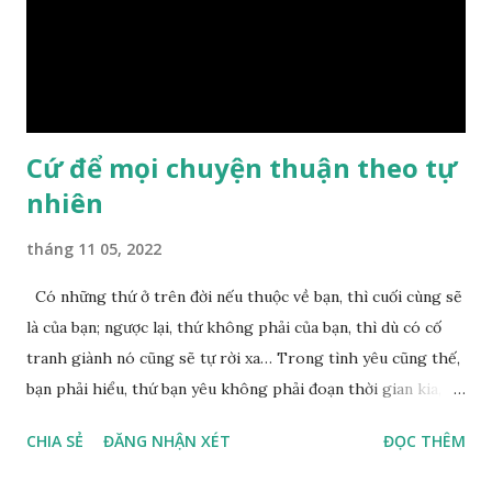
trầm ngâm suy nghĩ hồi lâu nhưng không ai nói ra được
nguyên nhân vì sao cả. Cuối cùng, Đức Phật bèn giải thích: –
Chuyện này xem ra rất đơn giản. Tảng đá ấy có thiện duyên
nên mớ...
Cứ để mọi chuyện thuận theo tự
nhiên
tháng 11 05, 2022
Có những thứ ở trên đời nếu thuộc về bạn, thì cuối cùng sẽ
là của bạn; ngược lại, thứ không phải của bạn, thì dù có cố
tranh giành nó cũng sẽ tự rời xa… Trong tình yêu cũng thế,
bạn phải hiểu, thứ bạn yêu không phải đoạn thời gian kia,
không phải người ấy khiến bạn nhớ mãi không quên, cũng
CHIA SẺ
ĐĂNG NHẬN XÉT
ĐỌC THÊM
không phải yêu cái khoảng thời gian đã từng trải qua, bạn
yêu chỉ là cái phần non trẻ nhưng vẫn chấp mê bất ngộ của