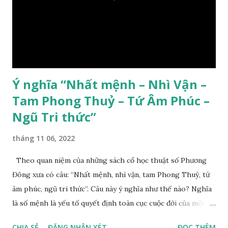
Ý nghĩa “Nhất mệnh – Nhì Vận –
Tam Phong Thuỷ – Tứ Âm Phúc –
Ngũ Tri thức”
tháng 11 06, 2022
Theo quan niệm của những sách cổ học thuật số Phương
Đông xưa có câu: “Nhất mệnh, nhì vận, tam Phong Thuỷ, tứ
âm phúc, ngũ tri thức”. Câu này ý nghĩa như thế nào? Nghĩa
là số mệnh là yếu tố quyết định toàn cục cuộc đời của một
con người, tiếp đến là ảnh hưởng của thời vận, thứ ba là ảnh
CHIA SẺ
ĐĂNG NHẬN XÉT
ĐỌC THÊM