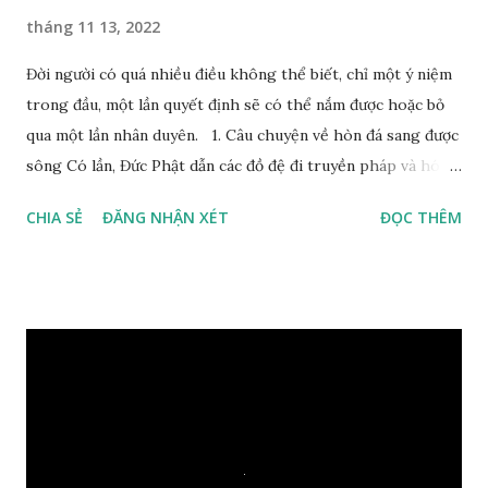
tháng 11 13, 2022
Đời người có quá nhiều điều không thể biết, chỉ một ý niệm
trong đầu, một lần quyết định sẽ có thể nắm được hoặc bỏ
qua một lần nhân duyên. 1. Câu chuyện về hòn đá sang được
sông Có lần, Đức Phật dẫn các đồ đệ đi truyền pháp và hóa
duyên, vừa tới một bờ sông lớn, nước chạy cuồn cuộn, Đức
CHIA SẺ
ĐĂNG NHẬN XÉT
ĐỌC THÊM
Phật hỏi các đồ đệ rằng: – Bây giờ nếu ta ném hòn đá này
xuống sông, nó sẽ chìm hay nổi đây? Các đệ tử đồng thanh
trả lời: – Thưa Đức Thế Tôn, hòn đá sẽ chìm ạ. Đức Phật cho
hay: – Vậy là hòn đá này không có thiện duyên rồi. Đệ tử của
Ngài càng tò mò vì sao Đức Phật lại nhắc chuyện thiện
duyên với một hòn đá vô tri bên sông. Lúc này Ngài tiếp lời:
– Vậy các con hãy cho ta biết vì sao khối đá tảng rộng ba
thước vuông, đặt trên nước mà không bị chìm, không bị dính
một giọt nước nào mà lại còn có thể đi qua sông? Các đệ tử