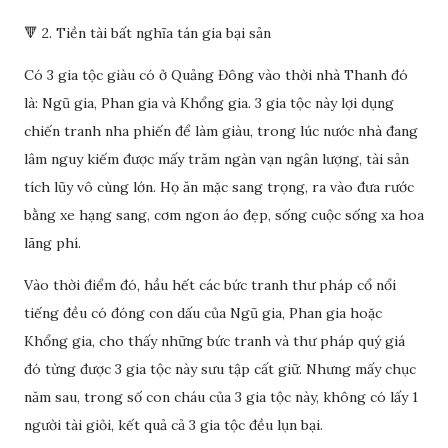
🔻 2. Tiền tài bất nghĩa tán gia bại sản
Có 3 gia tộc giàu có ở Quảng Đông vào thời nhà Thanh đó
là: Ngũ gia, Phan gia và Khổng gia. 3 gia tộc này lợi dụng
chiến tranh nha phiến để làm giàu, trong lúc nước nhà đang
lâm nguy kiếm được mấy trăm ngàn vạn ngân lượng, tài sản
tích lũy vô cùng lớn. Họ ăn mặc sang trọng, ra vào đưa rước
bằng xe hạng sang, cơm ngon áo đẹp, sống cuộc sống xa hoa
lãng phí.
Vào thời điểm đó, hầu hết các bức tranh thư pháp cổ nổi
tiếng đều có đóng con dấu của Ngũ gia, Phan gia hoặc
Khổng gia, cho thấy những bức tranh và thư pháp quý giá
đó từng được 3 gia tộc này sưu tập cất giữ. Nhưng mấy chục
năm sau, trong số con cháu của 3 gia tộc này, không có lấy 1
người tài giỏi, kết quả cả 3 gia tộc đều lụn bại.