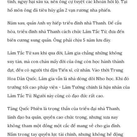
tính, nguy hại sâu xa, nên ông cự tuyệt các khoản hối lộ. Tại
hổ môn ông đã tiêu hủy gần 2 vạn rương nha phiến.
Năm sau, quân Anh uy hiếp triều đình nhà Thanh. Để cầu
hòa, triều đình nhà Thanh cách chức Lâm Tắc Từ, đưa đến
biên cương sung quân. Ông phải chịu 5 năm lưu đày.
Lâm Tắc Từ sau khi qua đời, Lâm gia chẳng những không
suy tàn, mà con cháu mấy đời của ông còn học hành thành
đạt, đều có người thi đậu Tiến sĩ, cử nhân. Vào thời Trung
Hoa Dân Quốc, Lâm gia vẫn là nhà dòng dõi Nho học. Khi đó
trưởng tối cao pháp viện - Lâm Tường chính là hậu nhân của
Lâm Tắc Từ. Người này cũng có đạo đức rất cao.
Tăng Quốc Phiên là trọng thần của triều đại nhà Thanh,
lãnh đạo ba quân, quyền cao chức trọng, nhưng xưa nay
không tham một đồng một cắc để mang về cho gia đình.
Nắm trong tay quyền lực tài chính, nhưng không hề động