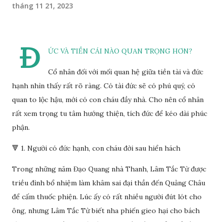
tháng 11 21, 2023
Đ
ỨC VÀ TIỀN CÁI NÀO QUAN TRỌNG HƠN?
Cổ nhân đối với mối quan hệ giữa tiền tài và đức
hạnh nhìn thấy rất rõ ràng. Có tài đức sẽ có phú quý, có
quan to lộc hậu, mới có con cháu đầy nhà. Cho nên cổ nhân
rất xem trọng tu tâm hướng thiện, tích đức để kéo dài phúc
phận.
🔻 1. Người có đức hạnh, con cháu đời sau hiển hách
Trong những năm Đạo Quang nhà Thanh, Lâm Tắc Từ được
triều đình bổ nhiệm làm khâm sai đại thần đến Quảng Châu
để cấm thuốc phiện. Lúc ấy có rất nhiều người đút lót cho
ông, nhưng Lâm Tắc Từ biết nha phiến gieo hại cho bách