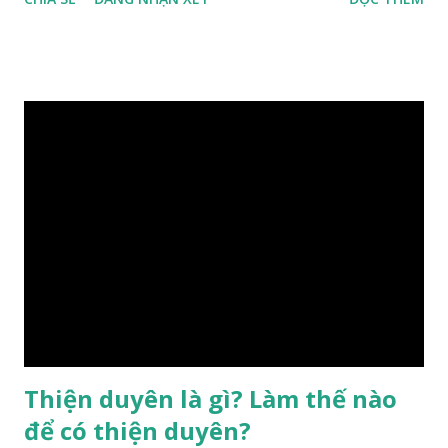
hưởng của phong thủy. Nói cách khác, số mệnh và sinh ra
gặp thời là yếu tố tiền định thuộc tiên thiên; phong thủy là
hậu thiên, được quyết định bởi hành vi của đương số và sự
điều chỉnh môi trường sinh sống. Ngay từ lúc con người sinh
ra đã được trời ban cho một “Số mệnh”, từ trong “mệnh” đó
sẽ diễn sinh ra “vận” để chi phối cuộc sống sau này. Mệnh là
sinh ra đã có sẵn, không thuộc phạm vi khống chế của bản
thân, ví dụ như xuất thân, tướng mạo, cá tính, số lượng anh
chị em,…, đó chính là “số mệnh” tiên thiên không thể thay
đổi được, nên người xưa bình thản tiếp nhận và chấp nhận
sống chung với nó. Căn cứ vào lý luận của Tử Vi Đẩu số, Tử
Bình, Bát Tự Hà Lạc,… cuộc đời thực tế của con người là được
...
Thiện duyên là gì? Làm thế nào
để có thiện duyên?