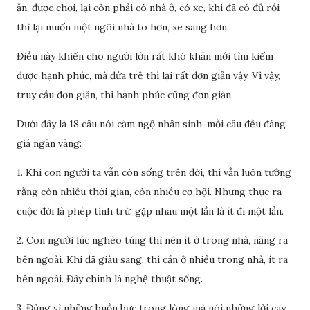
ăn, được chơi, lại còn phải có nhà ở, có xe, khi đã có đủ rồi
thì lại muốn một ngôi nhà to hơn, xe sang hơn.
Điều này khiến cho người lớn rất khó khăn mới tìm kiếm
được hạnh phúc, mà đứa trẻ thì lại rất đơn giản vậy. Vì vậy,
truy cầu đơn giản, thì hạnh phúc cũng đơn giản.
Dưới đây là 18 câu nói cảm ngộ nhân sinh, mỗi câu đều đáng
giá ngàn vàng:
1. Khi con người ta vẫn còn sống trên đời, thì vẫn luôn tưởng
rằng còn nhiều thời gian, còn nhiều cơ hội. Nhưng thực ra
cuộc đời là phép tính trừ, gặp nhau một lần là ít đi một lần.
2. Con người lúc nghèo túng thì nên ít ở trong nhà, năng ra
bên ngoài. Khi đã giàu sang, thì cần ở nhiều trong nhà, ít ra
bên ngoài. Đây chính là nghệ thuật sống.
3. Đừng vì những buồn bực trong lòng mà nói những lời cay