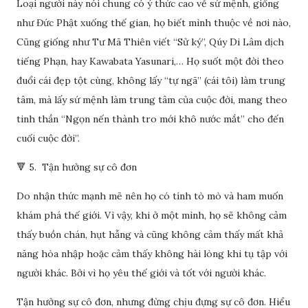
Loại người này nói chung có ý thức cao về sứ mệnh, giống
như Đức Phật xuống thế gian, họ biết mình thuộc về nơi nào,
Cũng giống như Tư Mã Thiên viết “Sử ký”, Qúy Di Lâm dịch
tiếng Phạn, hay Kawabata Yasunari,… Họ suốt một đời theo
đuổi cái đẹp tột cùng, không lấy “tự ngã” (cái tôi) làm trung
tâm, mà lấy sứ mệnh làm trung tâm của cuộc đời, mang theo
tinh thần “Ngọn nến thành tro mới khô nước mắt” cho đến
cuối cuộc đời”.
🔻 5. Tận hưởng sự cô đơn
Do nhận thức mạnh mẽ nên họ có tính tò mò và ham muốn
khám phá thế giới. Vì vậy, khi ở một mình, họ sẽ không cảm
thấy buồn chán, hụt hẫng và cũng không cảm thấy mất khả
năng hòa nhập hoặc cảm thấy không hài lòng khi tụ tập với
người khác. Bởi vì họ yêu thế giới và tốt với người khác.
Tận hưởng sự cô đơn, nhưng đừng chịu đựng sự cô đơn. Hiểu