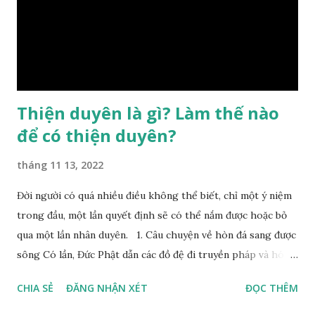
đổi được, nên người xưa bình thản tiếp nhận và chấp nhận
sống chung với nó. Căn cứ vào lý luận của Tử Vi Đẩu số, Tử
Bình, Bát Tự Hà Lạc,… cuộc đời thực tế của con người là được
...
Thiện duyên là gì? Làm thế nào
để có thiện duyên?
tháng 11 13, 2022
Đời người có quá nhiều điều không thể biết, chỉ một ý niệm
trong đầu, một lần quyết định sẽ có thể nắm được hoặc bỏ
qua một lần nhân duyên. 1. Câu chuyện về hòn đá sang được
sông Có lần, Đức Phật dẫn các đồ đệ đi truyền pháp và hóa
duyên, vừa tới một bờ sông lớn, nước chạy cuồn cuộn, Đức
CHIA SẺ
ĐĂNG NHẬN XÉT
ĐỌC THÊM
Phật hỏi các đồ đệ rằng: – Bây giờ nếu ta ném hòn đá này
xuống sông, nó sẽ chìm hay nổi đây? Các đệ tử đồng thanh