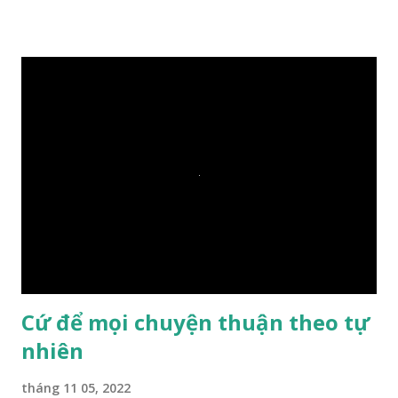
trả lời: – Thưa Đức Thế Tôn, hòn đá sẽ chìm ạ. Đức Phật cho
hay: – Vậy là hòn đá này không có thiện duyên rồi. Đệ tử của
Ngài càng tò mò vì sao Đức Phật lại nhắc chuyện thiện
duyên với một hòn đá vô tri bên sông. Lúc này Ngài tiếp lời:
– Vậy các con hãy cho ta biết vì sao khối đá tảng rộng ba
thước vuông, đặt trên nước mà không bị chìm, không bị dính
một giọt nước nào mà lại còn có thể đi qua sông? Các đệ tử
trầm ngâm suy nghĩ hồi lâu nhưng không ai nói ra được
nguyên nhân vì sao cả. Cuối cùng, Đức Phật bèn giải thích: –
Chuyện này xem ra rất đơn giản. Tảng đá ấy có thiện duyên
nên mớ...
Cứ để mọi chuyện thuận theo tự
nhiên
tháng 11 05, 2022