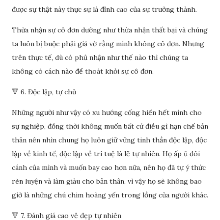
được sự thật này thực sự là đỉnh cao của sự trưởng thành.
Thừa nhận sự cô đơn dường như thừa nhận thất bại và chúng
ta luôn bị buộc phải giả vờ rằng mình không cô đơn. Nhưng
trên thực tế, dù có phủ nhận như thế nào thì chúng ta
không có cách nào để thoát khỏi sự cô đơn.
🔻 6. Độc lập, tự chủ
Những người như vậy có xu hướng cống hiến hết mình cho
sự nghiệp, đồng thời không muốn bất cứ điều gì hạn chế bản
thân nên nhìn chung họ luôn giữ vững tinh thần độc lập, độc
lập về kinh tế, độc lập về trí tuệ là lẽ tự nhiên. Họ ấp ủ đôi
cánh của mình và muốn bay cao hơn nữa, nên họ đã tự ý thức
rèn luyện và làm giàu cho bản thân, vì vậy họ sẽ không bao
giờ là những chú chim hoàng yến trong lồng của người khác.
🔻 7. Đánh giá cao vẻ đẹp tự nhiên