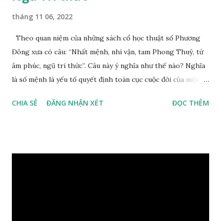
tháng 11 06, 2022
Theo quan niệm của những sách cổ học thuật số Phương
Đông xưa có câu: “Nhất mệnh, nhì vận, tam Phong Thuỷ, tứ
âm phúc, ngũ tri thức”. Câu này ý nghĩa như thế nào? Nghĩa
là số mệnh là yếu tố quyết định toàn cục cuộc đời của một
con người, tiếp đến là ảnh hưởng của thời vận, thứ ba là ảnh
CHIA SẺ
ĐĂNG NHẬN XÉT
ĐỌC THÊM
hưởng của phong thủy. Nói cách khác, số mệnh và sinh ra
gặp thời là yếu tố tiền định thuộc tiên thiên; phong thủy là
hậu thiên, được quyết định bởi hành vi của đương số và sự
điều chỉnh môi trường sinh sống. Ngay từ lúc con người sinh
ra đã được trời ban cho một “Số mệnh”, từ trong “mệnh” đó
sẽ diễn sinh ra “vận” để chi phối cuộc sống sau này. Mệnh là
sinh ra đã có sẵn, không thuộc phạm vi khống chế của bản
thân, ví dụ như xuất thân, tướng mạo, cá tính, số lượng anh
chị em,…, đó chính là “số mệnh” tiên thiên không thể thay