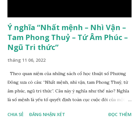
Ý nghĩa “Nhất mệnh – Nhì Vận –
Tam Phong Thuỷ – Tứ Âm Phúc –
Ngũ Tri thức”
tháng 11 06, 2022
Theo quan niệm của những sách cổ học thuật số Phương
Đông xưa có câu: “Nhất mệnh, nhì vận, tam Phong Thuỷ, tứ
âm phúc, ngũ tri thức”. Câu này ý nghĩa như thế nào? Nghĩa
là số mệnh là yếu tố quyết định toàn cục cuộc đời của một
con người, tiếp đến là ảnh hưởng của thời vận, thứ ba là ảnh
CHIA SẺ
ĐĂNG NHẬN XÉT
ĐỌC THÊM
hưởng của phong thủy. Nói cách khác, số mệnh và sinh ra
gặp thời là yếu tố tiền định thuộc tiên thiên; phong thủy là
hậu thiên, được quyết định bởi hành vi của đương số và sự