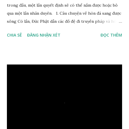
trong đầu, một lần quyết định sẽ có thể nắm được hoặc bỏ
qua một lần nhân duyên. 1. Câu chuyện về hòn đá sang được
sông Có lần, Đức Phật dẫn các đồ đệ đi truyền pháp và hóa
duyên, vừa tới một bờ sông lớn, nước chạy cuồn cuộn, Đức
CHIA SẺ
ĐĂNG NHẬN XÉT
ĐỌC THÊM
Phật hỏi các đồ đệ rằng: – Bây giờ nếu ta ném hòn đá này
xuống sông, nó sẽ chìm hay nổi đây? Các đệ tử đồng thanh
trả lời: – Thưa Đức Thế Tôn, hòn đá sẽ chìm ạ. Đức Phật cho
hay: – Vậy là hòn đá này không có thiện duyên rồi. Đệ tử của
Ngài càng tò mò vì sao Đức Phật lại nhắc chuyện thiện
duyên với một hòn đá vô tri bên sông. Lúc này Ngài tiếp lời:
– Vậy các con hãy cho ta biết vì sao khối đá tảng rộng ba
thước vuông, đặt trên nước mà không bị chìm, không bị dính
một giọt nước nào mà lại còn có thể đi qua sông? Các đệ tử
trầm ngâm suy nghĩ hồi lâu nhưng không ai nói ra được
nguyên nhân vì sao cả. Cuối cùng, Đức Phật bèn giải thích: –
Chuyện này xem ra rất đơn giản. Tảng đá ấy có thiện duyên