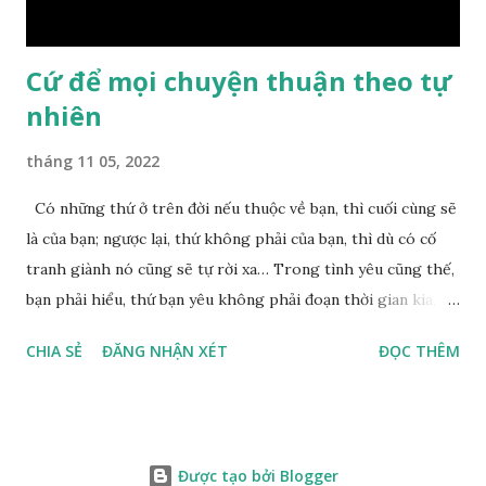
nên mớ...
Cứ để mọi chuyện thuận theo tự
nhiên
tháng 11 05, 2022
Có những thứ ở trên đời nếu thuộc về bạn, thì cuối cùng sẽ
là của bạn; ngược lại, thứ không phải của bạn, thì dù có cố
tranh giành nó cũng sẽ tự rời xa… Trong tình yêu cũng thế,
bạn phải hiểu, thứ bạn yêu không phải đoạn thời gian kia,
không phải người ấy khiến bạn nhớ mãi không quên, cũng
CHIA SẺ
ĐĂNG NHẬN XÉT
ĐỌC THÊM
không phải yêu cái khoảng thời gian đã từng trải qua, bạn
yêu chỉ là cái phần non trẻ nhưng vẫn chấp mê bất ngộ của
chính mình. Hãy học cách bình thản với đời, thuận theo tự
nhiên chính là một loại phúc. Mặc kệ mọi người trên thế giới
Được tạo bởi Blogger
nói gì, ta đều nhận thức việc làm của bản thân mình mới là