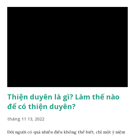
điều chỉnh môi trường sinh sống. Ngay từ lúc con người sinh
ra đã được trời ban cho một “Số mệnh”, từ trong “mệnh” đó
sẽ diễn sinh ra “vận” để chi phối cuộc sống sau này. Mệnh là
sinh ra đã có sẵn, không thuộc phạm vi khống chế của bản
thân, ví dụ như xuất thân, tướng mạo, cá tính, số lượng anh
chị em,…, đó chính là “số mệnh” tiên thiên không thể thay
đổi được, nên người xưa bình thản tiếp nhận và chấp nhận
sống chung với nó. Căn cứ vào lý luận của Tử Vi Đẩu số, Tử
Bình, Bát Tự Hà Lạc,… cuộc đời thực tế của con người là được
...
Thiện duyên là gì? Làm thế nào
để có thiện duyên?
tháng 11 13, 2022
Đời người có quá nhiều điều không thể biết, chỉ một ý niệm