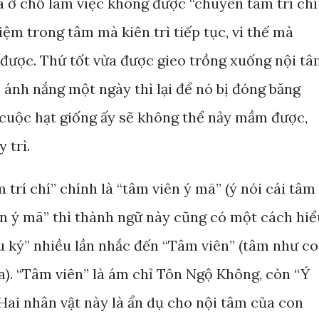
 ở chỗ làm việc không được “chuyên tâm trí chí”
ệm trong tâm mà kiên trì tiếp tục, vì thế mà
 được. Thứ tốt vừa được gieo trồng xuống nội t
 ánh nắng một ngày thì lại để nó bị đóng băng
 cuộc hạt giống ấy sẽ không thể nảy mầm được,
 trì.
 trí chí” chính là “tâm viên ý mã” (ý nói cái tâm
ên ý mã” thì thành ngữ này cũng có một cách hiể
 ký” nhiều lần nhắc đến “Tâm viên” (tâm như c
a). “Tâm viên” là ám chỉ Tôn Ngộ Không, còn “Ý
Hai nhân vật này là ẩn dụ cho nội tâm của con