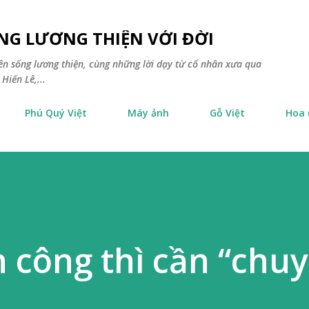
Chuyển đến nội dung chính
NG LƯƠNG THIỆN VỚI ĐỜI
yên sống lương thiện, cùng những lời dạy từ cổ nhân xưa qua
Hiến Lê,...
Phú Quý Việt
Máy ảnh
Gỗ Việt
Hoa
 công thì cần “chu