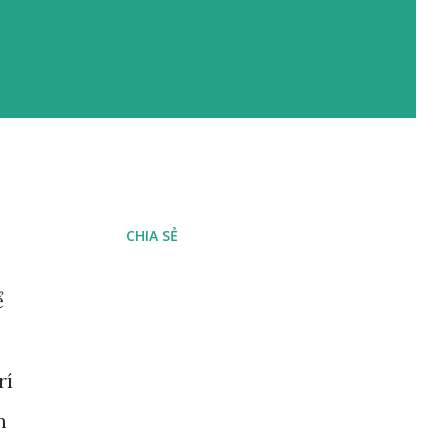
CHIA SẺ
ể
rí
n