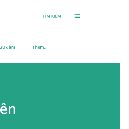
TÌM KIẾM
 ưu đàm
Thêm…
yên