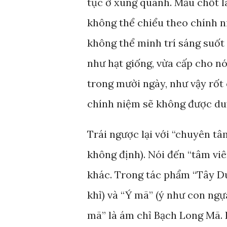
tục ở xung quanh. Mấu chốt là
không thể chiểu theo chính ni
không thể minh trí sáng suốt
như hạt giống, vừa cấp cho nó
trong mười ngày, như vậy rốt
chính niệm sẽ không được duy
Trái ngược lại với “chuyên tâm
không định). Nói đến “tâm vi
khác. Trong tác phẩm “Tây Du
khỉ) và “Ý mã” (ý như con ngự
mã” là ám chỉ Bạch Long Mã. 