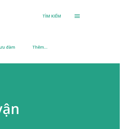
TÌM KIẾM
 ưu đàm
Thêm…
 vận