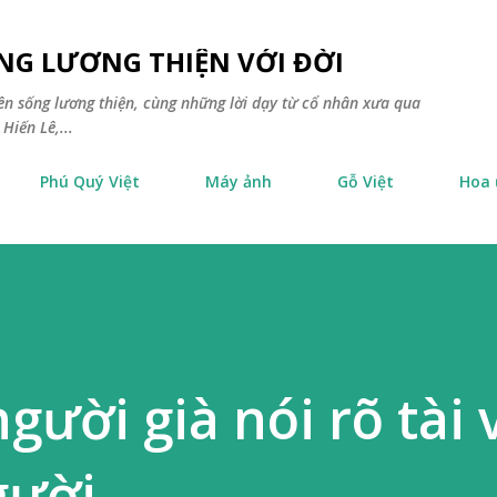
Chuyển đến nội dung chính
NG LƯƠNG THIỆN VỚI ĐỜI
yên sống lương thiện, cùng những lời dạy từ cổ nhân xưa qua
Hiến Lê,...
Phú Quý Việt
Máy ảnh
Gỗ Việt
Hoa
gười già nói rõ tài
gười