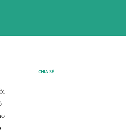
CHIA SẺ
ỗi
ó
họ
o