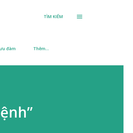
TÌM KIẾM
 ưu đàm
Thêm…
mệnh”