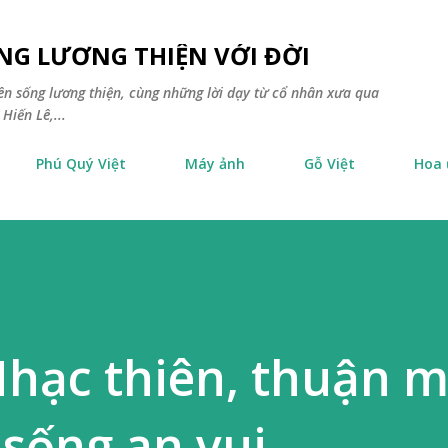
Chuyển đến nội dung chính
NG LƯƠNG THIỆN VỚI ĐỜI
yên sống lương thiện, cùng những lời dạy từ cổ nhân xưa qua
Hiến Lê,...
Phú Quý Việt
Máy ảnh
Gỗ Việt
Hoa
Nhạc thiên, thuận 
 sống an vui