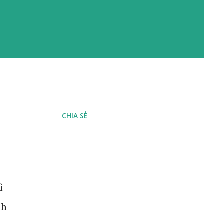
CHIA SẺ
ỏ
ì
nh