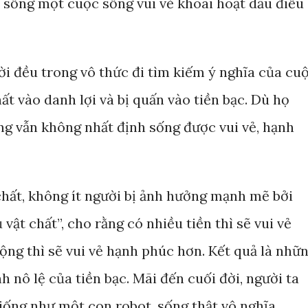
ể sống một cuộc sống vui vẻ khoái hoạt dẫu điều
ời đều trong vô thức đi tìm kiếm ý nghĩa của cu
ất vào danh lợi và bị quấn vào tiền bạc. Dù họ
ng vẫn không nhất định sống được vui vẻ, hạnh
 chất, không ít người bị ảnh hưởng mạnh mẽ bởi
vật chất”, cho rằng có nhiều tiền thì sẽ vui vẻ
ộng thì sẽ vui vẻ hạnh phúc hơn. Kết quả là nhữ
h nô lệ của tiền bạc. Mãi đến cuối đời, người ta
iống như một con robot, sống thật vô nghĩa.