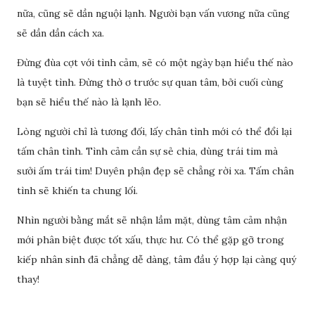
nữa, cũng sẽ dần nguội lạnh. Người bạn vấn vương nữa cũng
sẽ dần dần cách xa.
Đừng đùa cợt với tình cảm, sẽ có một ngày bạn hiểu thế nào
là tuyệt tình. Đừng thờ ơ trước sự quan tâm, bởi cuối cùng
bạn sẽ hiểu thế nào là lạnh lẽo.
Lòng người chỉ là tương đối, lấy chân tình mới có thể đổi lại
tấm chân tình. Tình cảm cần sự sẻ chia, dùng trái tim mà
sưởi ấm trái tim! Duyên phận đẹp sẽ chẳng rời xa. Tấm chân
tình sẽ khiến ta chung lối.
Nhìn người bằng mắt sẽ nhận lầm mặt, dùng tâm cảm nhận
mới phân biệt được tốt xấu, thực hư. Có thể gặp gỡ trong
kiếp nhân sinh đã chẳng dễ dàng, tâm đầu ý hợp lại càng quý
thay!