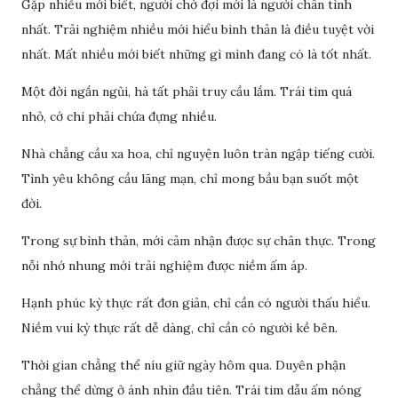
Gặp nhiều mới biết, người chờ đợi mới là người chân tình
nhất. Trải nghiệm nhiều mới hiểu bình thản là điều tuyệt vời
nhất. Mất nhiều mới biết những gì mình đang có là tốt nhất.
Một đời ngắn ngủi, hà tất phải truy cầu lắm. Trái tim quá
nhỏ, cớ chi phải chứa đựng nhiều.
Nhà chẳng cầu xa hoa, chỉ nguyện luôn tràn ngập tiếng cười.
Tình yêu không cầu lãng mạn, chỉ mong bầu bạn suốt một
đời.
Trong sự bình thản, mới cảm nhận được sự chân thực. Trong
nỗi nhớ nhung mới trải nghiệm được niềm ấm áp.
Hạnh phúc kỳ thực rất đơn giản, chỉ cần có người thấu hiểu.
Niềm vui kỳ thực rất dễ dàng, chỉ cần có người kề bên.
Thời gian chẳng thể níu giữ ngày hôm qua. Duyên phận
chẳng thể dừng ở ánh nhìn đầu tiên. Trái tim dẫu ấm nóng