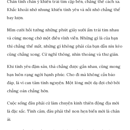
Chân tình chân ý khiến trái tim cập bến, chẳng thể cách xa.
Khắc khoải nhớ nhung khiến tình yêu và nỗi nhớ chẳng thể
bay lượn.
Mỉm cười hồi tưởng những phút giây sưởi ấm trái tim nhau
và cùng mong chờ một điều vĩnh viễn. Những gì là của bạn
thì chẳng thể mất, những gì không phải của bạn dẫu níu kéo
cũng chẳng xong. Cứ nghĩ thông, nhìn thoáng và thư giãn.
Khi tình yêu đậm sâu, thà chẳng được gần nhau, cũng mong
bạn luôn rạng ngời hạnh phúc. Cho đi mà không cầu báo
đáp, là vì can tâm tình nguyện. Một lòng một dạ đợi chờ bởi
chẳng oán chẳng hờn.
Cuộc sống đâu phải cứ làm chuyện kinh thiên động địa mới
là đặc sắc. Tình cảm, đâu phải thề non hẹn biển mới là chân
ái.