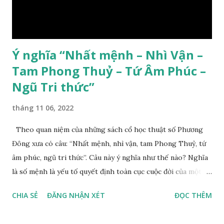
Ý nghĩa “Nhất mệnh – Nhì Vận –
Tam Phong Thuỷ – Tứ Âm Phúc –
Ngũ Tri thức”
tháng 11 06, 2022
Theo quan niệm của những sách cổ học thuật số Phương
Đông xưa có câu: “Nhất mệnh, nhì vận, tam Phong Thuỷ, tứ
âm phúc, ngũ tri thức”. Câu này ý nghĩa như thế nào? Nghĩa
là số mệnh là yếu tố quyết định toàn cục cuộc đời của một
con người, tiếp đến là ảnh hưởng của thời vận, thứ ba là ảnh
CHIA SẺ
ĐĂNG NHẬN XÉT
ĐỌC THÊM
hưởng của phong thủy. Nói cách khác, số mệnh và sinh ra
gặp thời là yếu tố tiền định thuộc tiên thiên; phong thủy là