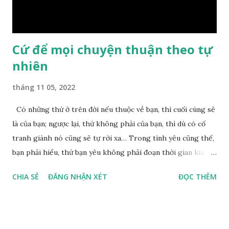
Chuyện này xem ra rất đơn giản. Tảng đá ấy có thiện duyên
nên mớ...
Cứ để mọi chuyện thuận theo tự
nhiên
tháng 11 05, 2022
Có những thứ ở trên đời nếu thuộc về bạn, thì cuối cùng sẽ
là của bạn; ngược lại, thứ không phải của bạn, thì dù có cố
tranh giành nó cũng sẽ tự rời xa… Trong tình yêu cũng thế,
bạn phải hiểu, thứ bạn yêu không phải đoạn thời gian kia,
không phải người ấy khiến bạn nhớ mãi không quên, cũng
CHIA SẺ
ĐĂNG NHẬN XÉT
ĐỌC THÊM
không phải yêu cái khoảng thời gian đã từng trải qua, bạn
yêu chỉ là cái phần non trẻ nhưng vẫn chấp mê bất ngộ của
chính mình. Hãy học cách bình thản với đời, thuận theo tự
nhiên chính là một loại phúc. Mặc kệ mọi người trên thế giới