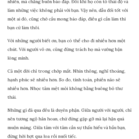
nhiên, mà chẳng buồn báo đáp. Đôi khi họ còn tỏ thái độ và
làm những việc không phải với bạn. Vậy nên, dẫu đối tốt với
một ai đó, cũng chớ cầu mong báo đáp, điều gì cần làm thì
bạn cứ làm thôi.
Với những người biết ơn, bạn có thể cho đi nhiều hơn một
chút. Với người vô ơn, cũng đừng trách họ mà vướng bận
lòng mình.
Cả một đời chỉ trong chớp mắt. Nhìn thông, nghĩ thoáng,
hạnh phúc sẽ nhiều hơn. So đo, tính toán, phiền não sẽ
nhiều hơn. Nhọc tâm mệt mỏi không bằng buông bỏ thư
thái.
Những gì đã qua đều là duyên phận. Giữa người với người, chỉ
nên tương ngộ hân hoan, chứ đừng gặp gỡ mà lại hận quá
muộn màng. Giữa tâm với tâm cần sự thấu hiểu và bầu bạn,
đừng hời hợt qua loa rồi nuối tiếc.