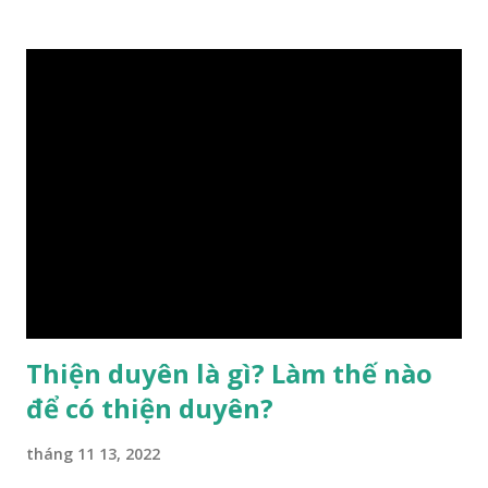
hậu thiên, được quyết định bởi hành vi của đương số và sự
điều chỉnh môi trường sinh sống. Ngay từ lúc con người sinh
ra đã được trời ban cho một “Số mệnh”, từ trong “mệnh” đó
sẽ diễn sinh ra “vận” để chi phối cuộc sống sau này. Mệnh là
sinh ra đã có sẵn, không thuộc phạm vi khống chế của bản
thân, ví dụ như xuất thân, tướng mạo, cá tính, số lượng anh
chị em,…, đó chính là “số mệnh” tiên thiên không thể thay
đổi được, nên người xưa bình thản tiếp nhận và chấp nhận
sống chung với nó. Căn cứ vào lý luận của Tử Vi Đẩu số, Tử
Bình, Bát Tự Hà Lạc,… cuộc đời thực tế của con người là được
...
Thiện duyên là gì? Làm thế nào
để có thiện duyên?
tháng 11 13, 2022