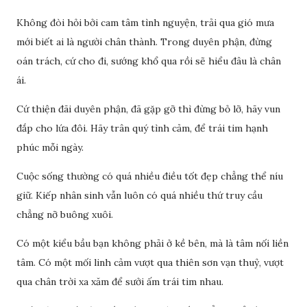
Không đòi hỏi bởi cam tâm tình nguyện, trải qua gió mưa
mới biết ai là người chân thành. Trong duyên phận, đừng
oán trách, cứ cho đi, sướng khổ qua rồi sẽ hiểu đâu là chân
ái.
Cứ thiện đãi duyên phận, đã gặp gỡ thì đừng bỏ lỡ, hãy vun
đắp cho lứa đôi. Hãy trân quý tình cảm, để trái tim hạnh
phúc mỗi ngày.
Cuộc sống thường có quá nhiều điều tốt đẹp chẳng thể níu
giữ. Kiếp nhân sinh vẫn luôn có quá nhiều thứ truy cầu
chẳng nỡ buông xuôi.
Có một kiểu bầu bạn không phải ở kề bên, mà là tâm nối liền
tâm. Có một mối linh cảm vượt qua thiên sơn vạn thuỷ, vượt
qua chân trời xa xăm để sưởi ấm trái tim nhau.