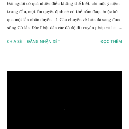
Đời người có quá nhiều điều không thể biết, chỉ một ý niệm
trong đầu, một lần quyết định sẽ có thể nắm được hoặc bỏ
qua một lần nhân duyên. 1. Câu chuyện về hòn đá sang được
sông Có lần, Đức Phật dẫn các đồ đệ đi truyền pháp và hóa
duyên, vừa tới một bờ sông lớn, nước chạy cuồn cuộn, Đức
CHIA SẺ
ĐĂNG NHẬN XÉT
ĐỌC THÊM
Phật hỏi các đồ đệ rằng: – Bây giờ nếu ta ném hòn đá này
xuống sông, nó sẽ chìm hay nổi đây? Các đệ tử đồng thanh
trả lời: – Thưa Đức Thế Tôn, hòn đá sẽ chìm ạ. Đức Phật cho
hay: – Vậy là hòn đá này không có thiện duyên rồi. Đệ tử của
Ngài càng tò mò vì sao Đức Phật lại nhắc chuyện thiện
duyên với một hòn đá vô tri bên sông. Lúc này Ngài tiếp lời:
– Vậy các con hãy cho ta biết vì sao khối đá tảng rộng ba
thước vuông, đặt trên nước mà không bị chìm, không bị dính
một giọt nước nào mà lại còn có thể đi qua sông? Các đệ tử
trầm ngâm suy nghĩ hồi lâu nhưng không ai nói ra được
nguyên nhân vì sao cả. Cuối cùng, Đức Phật bèn giải thích: –