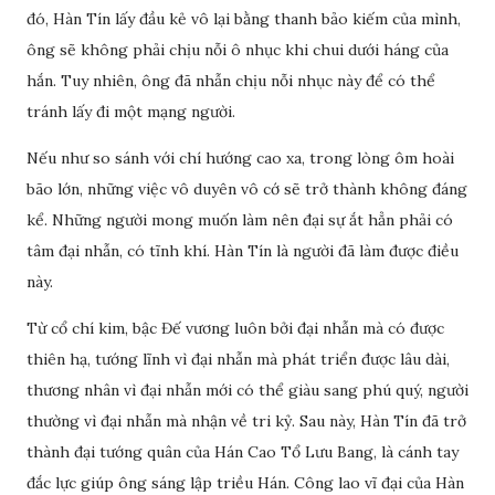
đó, Hàn Tín lấy đầu kẻ vô lại bằng thanh bảo kiếm của mình,
ông sẽ không phải chịu nỗi ô nhục khi chui dưới háng của
hắn. Tuy nhiên, ông đã nhẫn chịu nỗi nhục này để có thể
tránh lấy đi một mạng người.
Nếu như so sánh với chí hướng cao xa, trong lòng ôm hoài
bão lớn, những việc vô duyên vô cớ sẽ trở thành không đáng
kể. Những người mong muốn làm nên đại sự ắt hẳn phải có
tâm đại nhẫn, có tĩnh khí. Hàn Tín là người đã làm được điều
này.
Từ cổ chí kim, bậc Đế vương luôn bởi đại nhẫn mà có được
thiên hạ, tướng lĩnh vì đại nhẫn mà phát triển được lâu dài,
thương nhân vì đại nhẫn mới có thể giàu sang phú quý, người
thường vì đại nhẫn mà nhận về tri kỷ. Sau này, Hàn Tín đã trở
thành đại tướng quân của Hán Cao Tổ Lưu Bang, là cánh tay
đắc lực giúp ông sáng lập triều Hán. Công lao vĩ đại của Hàn