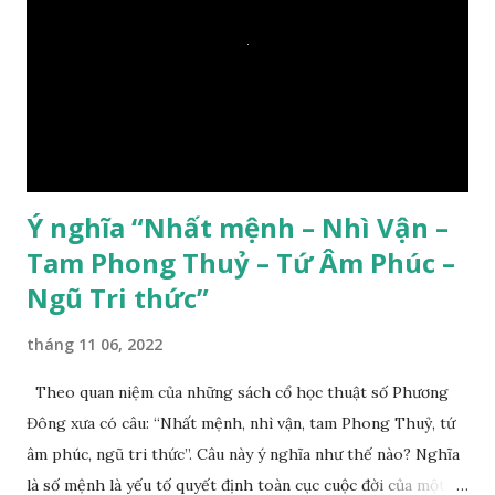
Ý nghĩa “Nhất mệnh – Nhì Vận –
Tam Phong Thuỷ – Tứ Âm Phúc –
Ngũ Tri thức”
tháng 11 06, 2022
Theo quan niệm của những sách cổ học thuật số Phương
Đông xưa có câu: “Nhất mệnh, nhì vận, tam Phong Thuỷ, tứ
âm phúc, ngũ tri thức”. Câu này ý nghĩa như thế nào? Nghĩa
là số mệnh là yếu tố quyết định toàn cục cuộc đời của một