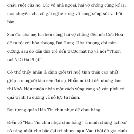
cháu ruột của họ. Lúc về nhà ngoại, hai vợ chồng cũng kể lại
mọi chuyện, cha cô gái nghe xong vô cùng sửng sốt và hối
hận.
Sau đó, cha mẹ hai bên cùng hai vợ chồng đến núi Cửu Hoa
để tạ tội với hòa thượng Đại Hưng. Hòa thượng chỉ mỉm
cường, sau đó dẫn đứa trẻ đến trước mặt họ và nói “Thiện
tai! A Di Đà Phật!”.
Có thể thấy, nhẫn là cảnh giới trí huệ tinh thần cao nhất
giúp con người làm nên đại sự. Nhẫn nói thì dễ, nhưng làm
thì khó. Nếu muốn nhẫn một cách vững vàng sẽ cần phải có
quá trình tu dưỡng và nỗ lực tu hành.
Đại tướng quân Hàn Tín chịu nhục để chui háng
Điển cố “Hàn Tín chịu nhục chui háng” là minh chứng lịch sử
rõ ràng nhất cho bậc đại trí nhược ngu. Vào thời đó gia cảnh