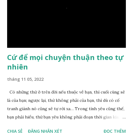
một giọt nước nào mà lại còn có thể đi qua sông? Các đệ tử
trầm ngâm suy nghĩ hồi lâu nhưng không ai nói ra được
nguyên nhân vì sao cả. Cuối cùng, Đức Phật bèn giải thích: –
Chuyện này xem ra rất đơn giản. Tảng đá ấy có thiện duyên
nên mớ...
Cứ để mọi chuyện thuận theo tự
nhiên
tháng 11 05, 2022
Có những thứ ở trên đời nếu thuộc về bạn, thì cuối cùng sẽ
là của bạn; ngược lại, thứ không phải của bạn, thì dù có cố
tranh giành nó cũng sẽ tự rời xa… Trong tình yêu cũng thế,
bạn phải hiểu, thứ bạn yêu không phải đoạn thời gian kia,
không phải người ấy khiến bạn nhớ mãi không quên, cũng
CHIA SẺ
ĐĂNG NHẬN XÉT
ĐỌC THÊM