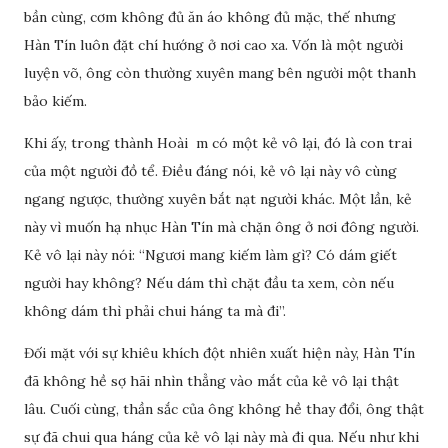
bần cùng, cơm không đủ ăn áo không đủ mặc, thế nhưng
Hàn Tín luôn đặt chí hướng ở nơi cao xa. Vốn là một người
luyện võ, ông còn thường xuyên mang bên người một thanh
bảo kiếm.
Khi ấy, trong thành Hoài m có một kẻ vô lại, đó là con trai
của một người đồ tể. Điều đáng nói, kẻ vô lại này vô cùng
ngang ngược, thường xuyên bắt nạt người khác. Một lần, kẻ
này vì muốn hạ nhục Hàn Tín mà chặn ông ở nơi đông người.
Kẻ vô lại này nói: “Ngươi mang kiếm làm gì? Có dám giết
người hay không? Nếu dám thì chặt đầu ta xem, còn nếu
không dám thì phải chui háng ta mà đi”.
Đối mặt với sự khiêu khích đột nhiên xuất hiện này, Hàn Tín
đã không hề sợ hãi nhìn thẳng vào mắt của kẻ vô lại thật
lâu. Cuối cùng, thần sắc của ông không hề thay đổi, ông thật
sự đã chui qua háng của kẻ vô lại này mà đi qua. Nếu như khi