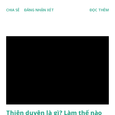
con người, tiếp đến là ảnh hưởng của thời vận, thứ ba là ảnh
CHIA SẺ
ĐĂNG NHẬN XÉT
ĐỌC THÊM
hưởng của phong thủy. Nói cách khác, số mệnh và sinh ra
gặp thời là yếu tố tiền định thuộc tiên thiên; phong thủy là
hậu thiên, được quyết định bởi hành vi của đương số và sự
điều chỉnh môi trường sinh sống. Ngay từ lúc con người sinh
ra đã được trời ban cho một “Số mệnh”, từ trong “mệnh” đó
sẽ diễn sinh ra “vận” để chi phối cuộc sống sau này. Mệnh là
sinh ra đã có sẵn, không thuộc phạm vi khống chế của bản
thân, ví dụ như xuất thân, tướng mạo, cá tính, số lượng anh
chị em,…, đó chính là “số mệnh” tiên thiên không thể thay
đổi được, nên người xưa bình thản tiếp nhận và chấp nhận
sống chung với nó. Căn cứ vào lý luận của Tử Vi Đẩu số, Tử
Bình, Bát Tự Hà Lạc,… cuộc đời thực tế của con người là được
...
Thiện duyên là gì? Làm thế nào