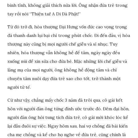
bình tĩnh, không giải thích nửa lời. Ông nhận đứa trẻ trong
tay rồi nói “Thiện tai! A Di Đà Phật!”
Từ đó trở đi, hòa thượng Đại Hưng vốn đức cao vọng trọng
đã thanh danh lụi bại chỉ trong phút chốc. Đi đến đâu, vị hòa
thượng này cũng bị mọi người chế giễu và sỉ nhục. Tuy
nhiên, hòa thượng vẫn không hề để tâm, ngày ngày đều
xuống núi để xin sữa cho đứa bé. Mặc những lời chế giễu và
lăng mạ của mọi người, ông không hề động tâm và chỉ
chuyên tâm nuôi dạy đứa trẻ sao cho tốt, trở thành một
người tử tế.
Cứ như vậy, chẳng mấy chốc 3 năm đã trôi qua, cô gái kết
hôn với người đàn ông từng đính ước trước đó. Đêm đại hôn,
người đàn ông hỏi tung tích đứa trẻ, cô gái mới khóc lóc kể
lại đầu đuôi sự việc. Ngay hôm sau, hai vợ chồng đã bái kiến
cha mẹ chồng và kể cho họ nghe về đứa trẻ, cũng chính là