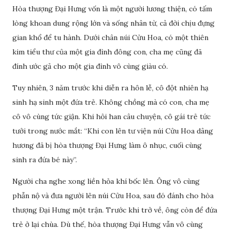
Hòa thượng Đại Hưng vốn là một người lương thiện, có tấm
lòng khoan dung rộng lớn và sống nhân từ, cả đời chịu đựng
gian khổ để tu hành. Dưới chân núi Cửu Hoa, có một thiên
kim tiểu thư của một gia đình đông con, cha mẹ cũng đã
đính ước gả cho một gia đình vô cùng giàu có.
Tuy nhiên, 3 năm trước khi diễn ra hôn lễ, cô đột nhiên hạ
sinh hạ sinh một đứa trẻ. Không chồng mà có con, cha mẹ
cô vô cùng tức giận. Khi hỏi han câu chuyện, cô gái trẻ tức
tưởi trong nước mắt: “Khi con lên tư viện núi Cửu Hoa dâng
hương đã bị hòa thượng Đại Hưng làm ô nhục, cuối cùng
sinh ra đứa bé này”.
Người cha nghe xong liền hỏa khí bốc lên. Ông vô cùng
phẫn nộ và đưa người lên núi Cửu Hoa, sau đó đánh cho hòa
thượng Đại Hưng một trận. Trước khi trở về, ông còn để đứa
trẻ ở lại chùa. Dù thế, hòa thượng Đại Hưng vẫn vô cùng