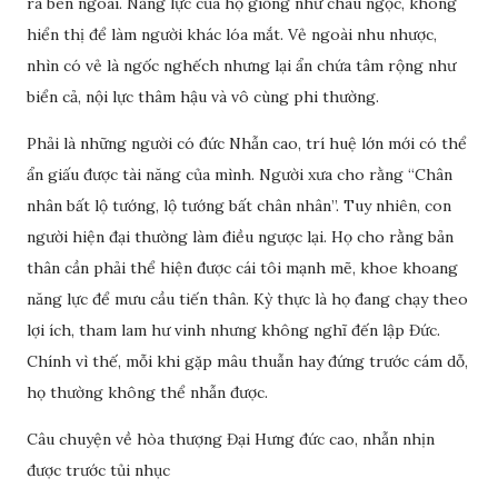
ra bên ngoài. Năng lực của họ giống như châu ngọc, không
hiển thị để làm người khác lóa mắt. Vẻ ngoài nhu nhược,
nhìn có vẻ là ngốc nghếch nhưng lại ẩn chứa tâm rộng như
biển cả, nội lực thâm hậu và vô cùng phi thường.
Phải là những người có đức Nhẫn cao, trí huệ lớn mới có thể
ẩn giấu được tài năng của mình. Người xưa cho rằng “Chân
nhân bất lộ tướng, lộ tướng bất chân nhân”. Tuy nhiên, con
người hiện đại thường làm điều ngược lại. Họ cho rằng bản
thân cần phải thể hiện được cái tôi mạnh mẽ, khoe khoang
năng lực để mưu cầu tiến thân. Kỳ thực là họ đang chạy theo
lợi ích, tham lam hư vinh nhưng không nghĩ đến lập Đức.
Chính vì thế, mỗi khi gặp mâu thuẫn hay đứng trước cám dỗ,
họ thường không thể nhẫn được.
Câu chuyện về hòa thượng Đại Hưng đức cao, nhẫn nhịn
được trước tủi nhục