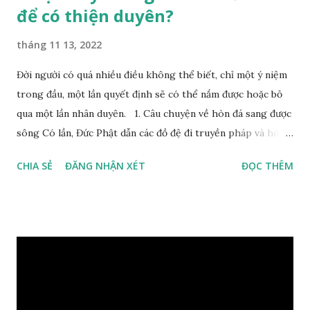
để có thiện duyên?
tháng 11 13, 2022
Đời người có quá nhiều điều không thể biết, chỉ một ý niệm
trong đầu, một lần quyết định sẽ có thể nắm được hoặc bỏ
qua một lần nhân duyên. 1. Câu chuyện về hòn đá sang được
sông Có lần, Đức Phật dẫn các đồ đệ đi truyền pháp và hóa
duyên, vừa tới một bờ sông lớn, nước chạy cuồn cuộn, Đức
CHIA SẺ
ĐĂNG NHẬN XÉT
ĐỌC THÊM
Phật hỏi các đồ đệ rằng: – Bây giờ nếu ta ném hòn đá này
xuống sông, nó sẽ chìm hay nổi đây? Các đệ tử đồng thanh
trả lời: – Thưa Đức Thế Tôn, hòn đá sẽ chìm ạ. Đức Phật cho
hay: – Vậy là hòn đá này không có thiện duyên rồi. Đệ tử của
Ngài càng tò mò vì sao Đức Phật lại nhắc chuyện thiện
duyên với một hòn đá vô tri bên sông. Lúc này Ngài tiếp lời:
– Vậy các con hãy cho ta biết vì sao khối đá tảng rộng ba
thước vuông, đặt trên nước mà không bị chìm, không bị dính