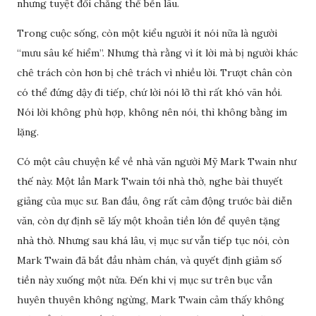
nhưng tuyệt đối chẳng thể bền lâu.
Trong cuộc sống, còn một kiểu người ít nói nữa là người
“mưu sâu kế hiểm”. Nhưng thà rằng vì ít lời mà bị người khác
chê trách còn hơn bị chê trách vì nhiều lời. Trượt chân còn
có thể đứng dậy đi tiếp, chứ lời nói lỡ thì rất khó vãn hồi.
Nói lời không phù hợp, không nên nói, thì không bằng im
lặng.
Có một câu chuyện kể về nhà văn người Mỹ Mark Twain như
thế này. Một lần Mark Twain tới nhà thờ, nghe bài thuyết
giảng của mục sư. Ban đầu, ông rất cảm động trước bài diễn
văn, còn dự định sẽ lấy một khoản tiền lớn để quyên tặng
nhà thờ. Nhưng sau khá lâu, vị mục sư vẫn tiếp tục nói, còn
Mark Twain đã bắt đầu nhàm chán, và quyết định giảm số
tiền này xuống một nửa. Đến khi vị mục sư trên bục vẫn
huyên thuyên không ngừng, Mark Twain cảm thấy không