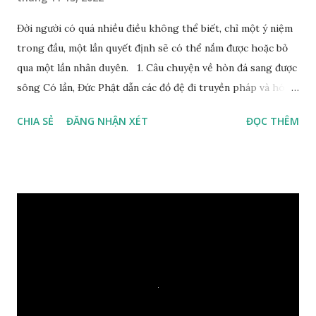
Đời người có quá nhiều điều không thể biết, chỉ một ý niệm
trong đầu, một lần quyết định sẽ có thể nắm được hoặc bỏ
qua một lần nhân duyên. 1. Câu chuyện về hòn đá sang được
sông Có lần, Đức Phật dẫn các đồ đệ đi truyền pháp và hóa
duyên, vừa tới một bờ sông lớn, nước chạy cuồn cuộn, Đức
CHIA SẺ
ĐĂNG NHẬN XÉT
ĐỌC THÊM
Phật hỏi các đồ đệ rằng: – Bây giờ nếu ta ném hòn đá này
xuống sông, nó sẽ chìm hay nổi đây? Các đệ tử đồng thanh
trả lời: – Thưa Đức Thế Tôn, hòn đá sẽ chìm ạ. Đức Phật cho
hay: – Vậy là hòn đá này không có thiện duyên rồi. Đệ tử của
Ngài càng tò mò vì sao Đức Phật lại nhắc chuyện thiện
duyên với một hòn đá vô tri bên sông. Lúc này Ngài tiếp lời:
– Vậy các con hãy cho ta biết vì sao khối đá tảng rộng ba
thước vuông, đặt trên nước mà không bị chìm, không bị dính
một giọt nước nào mà lại còn có thể đi qua sông? Các đệ tử
trầm ngâm suy nghĩ hồi lâu nhưng không ai nói ra được