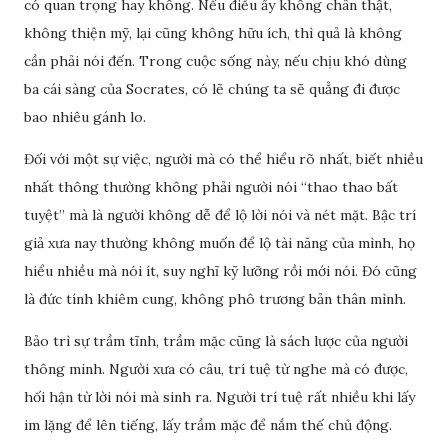
có quan trọng hay không. Nếu điều ấy không chân thật,
không thiện mỹ, lại cũng không hữu ích, thì quả là không
cần phải nói đến. Trong cuộc sống này, nếu chịu khó dùng
ba cái sàng của Socrates, có lẽ chúng ta sẽ quẳng đi được
bao nhiêu gánh lo.
Đối với một sự việc, người mà có thể hiểu rõ nhất, biết nhiều
nhất thông thường không phải người nói “thao thao bất
tuyệt” mà là người không dễ để lộ lời nói và nét mặt. Bậc trí
giả xưa nay thường không muốn để lộ tài năng của mình, họ
hiểu nhiều mà nói ít, suy nghĩ kỹ lưỡng rồi mới nói. Đó cũng
là đức tính khiêm cung, không phô trương bản thân mình.
Bảo trì sự trầm tĩnh, trầm mặc cũng là sách lược của người
thông minh. Người xưa có câu, trí tuệ từ nghe mà có được,
hối hận từ lời nói mà sinh ra. Người trí tuệ rất nhiều khi lấy
im lặng để lên tiếng, lấy trầm mặc để nắm thế chủ động.