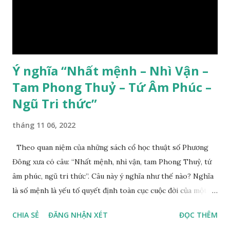
Ý nghĩa “Nhất mệnh – Nhì Vận –
Tam Phong Thuỷ – Tứ Âm Phúc –
Ngũ Tri thức”
tháng 11 06, 2022
Theo quan niệm của những sách cổ học thuật số Phương
Đông xưa có câu: “Nhất mệnh, nhì vận, tam Phong Thuỷ, tứ
âm phúc, ngũ tri thức”. Câu này ý nghĩa như thế nào? Nghĩa
là số mệnh là yếu tố quyết định toàn cục cuộc đời của một
con người, tiếp đến là ảnh hưởng của thời vận, thứ ba là ảnh
CHIA SẺ
ĐĂNG NHẬN XÉT
ĐỌC THÊM
hưởng của phong thủy. Nói cách khác, số mệnh và sinh ra