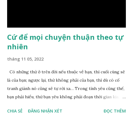
nguyên nhân vì sao cả. Cuối cùng, Đức Phật bèn giải thích: –
Chuyện này xem ra rất đơn giản. Tảng đá ấy có thiện duyên
nên mớ...
Cứ để mọi chuyện thuận theo tự
nhiên
tháng 11 05, 2022
Có những thứ ở trên đời nếu thuộc về bạn, thì cuối cùng sẽ
là của bạn; ngược lại, thứ không phải của bạn, thì dù có cố
tranh giành nó cũng sẽ tự rời xa… Trong tình yêu cũng thế,
bạn phải hiểu, thứ bạn yêu không phải đoạn thời gian kia,
không phải người ấy khiến bạn nhớ mãi không quên, cũng
CHIA SẺ
ĐĂNG NHẬN XÉT
ĐỌC THÊM
không phải yêu cái khoảng thời gian đã từng trải qua, bạn
yêu chỉ là cái phần non trẻ nhưng vẫn chấp mê bất ngộ của
chính mình. Hãy học cách bình thản với đời, thuận theo tự