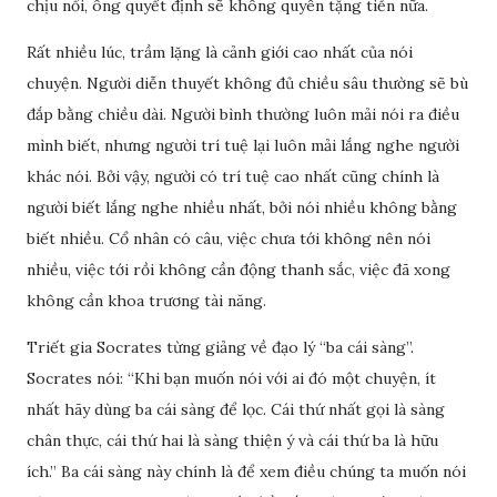
chịu nổi, ông quyết định sẽ không quyên tặng tiền nữa.
Rất nhiều lúc, trầm lặng là cảnh giới cao nhất của nói
chuyện. Người diễn thuyết không đủ chiều sâu thường sẽ bù
đắp bằng chiều dài. Người bình thường luôn mải nói ra điều
mình biết, nhưng người trí tuệ lại luôn mải lắng nghe người
khác nói. Bởi vậy, người có trí tuệ cao nhất cũng chính là
người biết lắng nghe nhiều nhất, bởi nói nhiều không bằng
biết nhiều. Cổ nhân có câu, việc chưa tới không nên nói
nhiều, việc tới rồi không cần động thanh sắc, việc đã xong
không cần khoa trương tài năng.
Triết gia Socrates từng giảng về đạo lý “ba cái sàng”.
Socrates nói: “Khi bạn muốn nói với ai đó một chuyện, ít
nhất hãy dùng ba cái sàng để lọc. Cái thứ nhất gọi là sàng
chân thực, cái thứ hai là sàng thiện ý và cái thứ ba là hữu
ích.” Ba cái sàng này chính là để xem điều chúng ta muốn nói