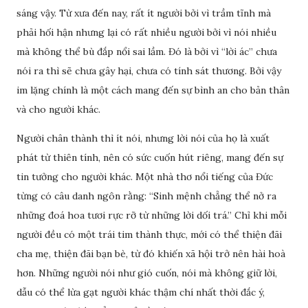
sáng vậy. Từ xưa đến nay, rất ít người bởi vì trầm tĩnh mà
phải hối hận nhưng lại có rất nhiều người bởi vì nói nhiều
mà không thể bù đắp nổi sai lầm. Đó là bởi vì “lời ác” chưa
nói ra thì sẽ chưa gây hại, chưa có tính sát thương. Bởi vậy
im lặng chính là một cách mang đến sự bình an cho bản thân
và cho người khác.
Người chân thành thì ít nói, nhưng lời nói của họ là xuất
phát từ thiên tính, nên có sức cuốn hút riêng, mang đến sự
tin tưởng cho người khác. Một nhà thơ nổi tiếng của Đức
từng có câu danh ngôn rằng: “Sinh mệnh chẳng thể nở ra
những đoá hoa tươi rực rỡ từ những lời dối trá.” Chỉ khi mỗi
người đều có một trái tim thành thực, mới có thể thiện đãi
cha mẹ, thiện đãi bạn bè, từ đó khiến xã hội trở nên hài hoà
hơn. Những người nói như gió cuốn, nói mà không giữ lời,
dẫu có thể lừa gạt người khác thậm chí nhất thời đắc ý,