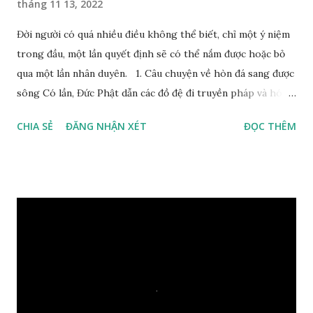
tháng 11 13, 2022
Đời người có quá nhiều điều không thể biết, chỉ một ý niệm
trong đầu, một lần quyết định sẽ có thể nắm được hoặc bỏ
qua một lần nhân duyên. 1. Câu chuyện về hòn đá sang được
sông Có lần, Đức Phật dẫn các đồ đệ đi truyền pháp và hóa
duyên, vừa tới một bờ sông lớn, nước chạy cuồn cuộn, Đức
CHIA SẺ
ĐĂNG NHẬN XÉT
ĐỌC THÊM
Phật hỏi các đồ đệ rằng: – Bây giờ nếu ta ném hòn đá này
xuống sông, nó sẽ chìm hay nổi đây? Các đệ tử đồng thanh
trả lời: – Thưa Đức Thế Tôn, hòn đá sẽ chìm ạ. Đức Phật cho
hay: – Vậy là hòn đá này không có thiện duyên rồi. Đệ tử của
Ngài càng tò mò vì sao Đức Phật lại nhắc chuyện thiện
duyên với một hòn đá vô tri bên sông. Lúc này Ngài tiếp lời:
– Vậy các con hãy cho ta biết vì sao khối đá tảng rộng ba
thước vuông, đặt trên nước mà không bị chìm, không bị dính
một giọt nước nào mà lại còn có thể đi qua sông? Các đệ tử
trầm ngâm suy nghĩ hồi lâu nhưng không ai nói ra được