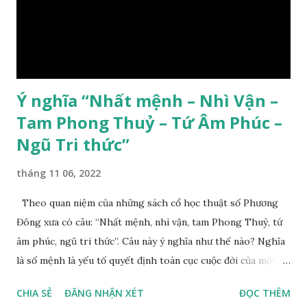
Ý nghĩa “Nhất mệnh – Nhì Vận –
Tam Phong Thuỷ – Tứ Âm Phúc –
Ngũ Tri thức”
tháng 11 06, 2022
Theo quan niệm của những sách cổ học thuật số Phương
Đông xưa có câu: “Nhất mệnh, nhì vận, tam Phong Thuỷ, tứ
âm phúc, ngũ tri thức”. Câu này ý nghĩa như thế nào? Nghĩa
là số mệnh là yếu tố quyết định toàn cục cuộc đời của một
con người, tiếp đến là ảnh hưởng của thời vận, thứ ba là ảnh
CHIA SẺ
ĐĂNG NHẬN XÉT
ĐỌC THÊM
hưởng của phong thủy. Nói cách khác, số mệnh và sinh ra