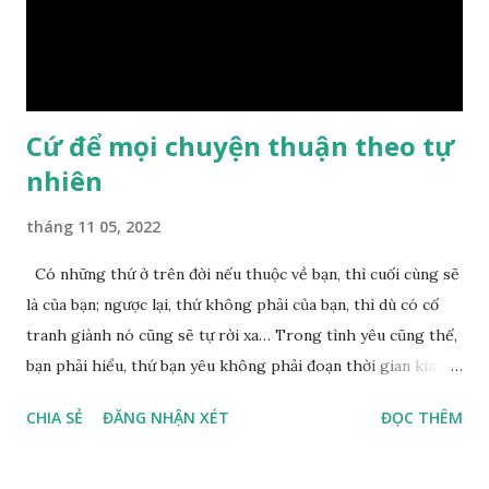
nguyên nhân vì sao cả. Cuối cùng, Đức Phật bèn giải thích: –
Chuyện này xem ra rất đơn giản. Tảng đá ấy có thiện duyên
nên mớ...
Cứ để mọi chuyện thuận theo tự
nhiên
tháng 11 05, 2022
Có những thứ ở trên đời nếu thuộc về bạn, thì cuối cùng sẽ
là của bạn; ngược lại, thứ không phải của bạn, thì dù có cố
tranh giành nó cũng sẽ tự rời xa… Trong tình yêu cũng thế,
bạn phải hiểu, thứ bạn yêu không phải đoạn thời gian kia,
không phải người ấy khiến bạn nhớ mãi không quên, cũng
CHIA SẺ
ĐĂNG NHẬN XÉT
ĐỌC THÊM
không phải yêu cái khoảng thời gian đã từng trải qua, bạn
yêu chỉ là cái phần non trẻ nhưng vẫn chấp mê bất ngộ của
chính mình. Hãy học cách bình thản với đời, thuận theo tự