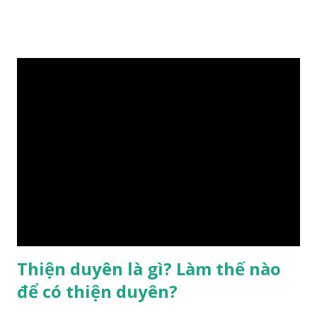
gặp thời là yếu tố tiền định thuộc tiên thiên; phong thủy là
hậu thiên, được quyết định bởi hành vi của đương số và sự
điều chỉnh môi trường sinh sống. Ngay từ lúc con người sinh
ra đã được trời ban cho một “Số mệnh”, từ trong “mệnh” đó
sẽ diễn sinh ra “vận” để chi phối cuộc sống sau này. Mệnh là
sinh ra đã có sẵn, không thuộc phạm vi khống chế của bản
thân, ví dụ như xuất thân, tướng mạo, cá tính, số lượng anh
chị em,…, đó chính là “số mệnh” tiên thiên không thể thay
đổi được, nên người xưa bình thản tiếp nhận và chấp nhận
sống chung với nó. Căn cứ vào lý luận của Tử Vi Đẩu số, Tử
Bình, Bát Tự Hà Lạc,… cuộc đời thực tế của con người là được
...
Thiện duyên là gì? Làm thế nào
để có thiện duyên?