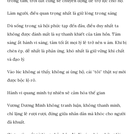
trong tâm, trời đất cũng sẽ chuyển động để trợ lực cho họ.
Làm người, điều quan trọng nhất là giữ lòng trong sáng
Dù sống trong xã hội phức tạp đến đâu, điều duy nhất ta
không được đánh mất là sự thanh khiết của tâm hồn. Tâm
sáng ắt hành vi sáng, tâm tối ắt mọi lý lẽ trở nên u ám. Khi bị
chèn ép, dễ nhất là phản ứng, khó nhất là giữ vững khí chất
và đạo lý.
Vào lúc không ai thấy, không ai ủng hộ, cái “tôi” thật sự mới
được bộc lộ rõ.
Hành vi quang minh tự nhiên sẽ cảm hóa thế gian
Vương Dương Minh không tranh luận, không thanh minh,
chỉ lặng lẽ rượi rượi, đứng giữa nhân dân mà khóc cho người
đã khuất.