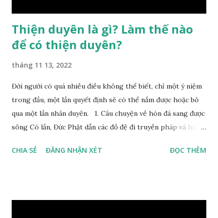
...
Thiện duyên là gì? Làm thế nào
để có thiện duyên?
tháng 11 13, 2022
Đời người có quá nhiều điều không thể biết, chỉ một ý niệm
trong đầu, một lần quyết định sẽ có thể nắm được hoặc bỏ
qua một lần nhân duyên. 1. Câu chuyện về hòn đá sang được
sông Có lần, Đức Phật dẫn các đồ đệ đi truyền pháp và hóa
duyên, vừa tới một bờ sông lớn, nước chạy cuồn cuộn, Đức
CHIA SẺ
ĐĂNG NHẬN XÉT
ĐỌC THÊM
Phật hỏi các đồ đệ rằng: – Bây giờ nếu ta ném hòn đá này
xuống sông, nó sẽ chìm hay nổi đây? Các đệ tử đồng thanh
trả lời: – Thưa Đức Thế Tôn, hòn đá sẽ chìm ạ. Đức Phật cho
hay: – Vậy là hòn đá này không có thiện duyên rồi. Đệ tử của
Ngài càng tò mò vì sao Đức Phật lại nhắc chuyện thiện