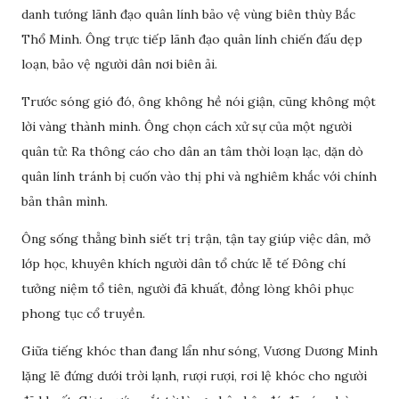
danh tướng lãnh đạo quân lính bảo vệ vùng biên thùy Bắc
Thổ Minh. Ông trực tiếp lãnh đạo quân lính chiến đấu dẹp
loạn, bảo vệ người dân nơi biên ải.
Trước sóng gió đó, ông không hề nói giận, cũng không một
lời vàng thành minh. Ông chọn cách xử sự của một người
quân tử: Ra thông cáo cho dân an tâm thời loạn lạc, dặn dò
quân lính tránh bị cuốn vào thị phi và nghiêm khắc với chính
bản thân mình.
Ông sống thẳng bình siết trị trận, tận tay giúp việc dân, mở
lớp học, khuyên khích người dân tổ chức lễ tế Đông chí
tưởng niệm tổ tiên, người đã khuất, đồng lòng khôi phục
phong tục cổ truyền.
Giữa tiếng khóc than đang lẩn như sóng, Vương Dương Minh
lặng lẽ đứng dưới trời lạnh, rượi rượi, rơi lệ khóc cho người