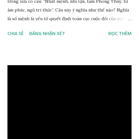
Đông xưa có câu: “Nhất mệnh, nhì vận, tam Phong Thuỷ, tứ
âm phúc, ngũ tri thức”. Câu này ý nghĩa như thế nào? Nghĩa
là số mệnh là yếu tố quyết định toàn cục cuộc đời của một
con người, tiếp đến là ảnh hưởng của thời vận, thứ ba là ảnh
CHIA SẺ
ĐĂNG NHẬN XÉT
ĐỌC THÊM
hưởng của phong thủy. Nói cách khác, số mệnh và sinh ra
gặp thời là yếu tố tiền định thuộc tiên thiên; phong thủy là
hậu thiên, được quyết định bởi hành vi của đương số và sự
điều chỉnh môi trường sinh sống. Ngay từ lúc con người sinh
ra đã được trời ban cho một “Số mệnh”, từ trong “mệnh” đó
sẽ diễn sinh ra “vận” để chi phối cuộc sống sau này. Mệnh là
sinh ra đã có sẵn, không thuộc phạm vi khống chế của bản
thân, ví dụ như xuất thân, tướng mạo, cá tính, số lượng anh
chị em,…, đó chính là “số mệnh” tiên thiên không thể thay
đổi được, nên người xưa bình thản tiếp nhận và chấp nhận
sống chung với nó. Căn cứ vào lý luận của Tử Vi Đẩu số, Tử
Bình, Bát Tự Hà Lạc,… cuộc đời thực tế của con người là được