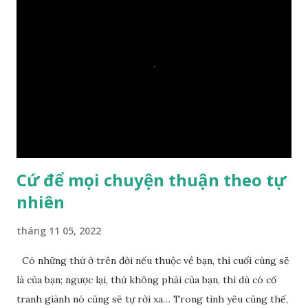
duyên với một hòn đá vô tri bên sông. Lúc này Ngài tiếp lời:
– Vậy các con hãy cho ta biết vì sao khối đá tảng rộng ba
thước vuông, đặt trên nước mà không bị chìm, không bị dính
một giọt nước nào mà lại còn có thể đi qua sông? Các đệ tử
trầm ngâm suy nghĩ hồi lâu nhưng không ai nói ra được
nguyên nhân vì sao cả. Cuối cùng, Đức Phật bèn giải thích: –
Chuyện này xem ra rất đơn giản. Tảng đá ấy có thiện duyên
nên mớ...
Cứ để mọi chuyện thuận theo tự
nhiên
tháng 11 05, 2022
Có những thứ ở trên đời nếu thuộc về bạn, thì cuối cùng sẽ
là của bạn; ngược lại, thứ không phải của bạn, thì dù có cố
tranh giành nó cũng sẽ tự rời xa… Trong tình yêu cũng thế,