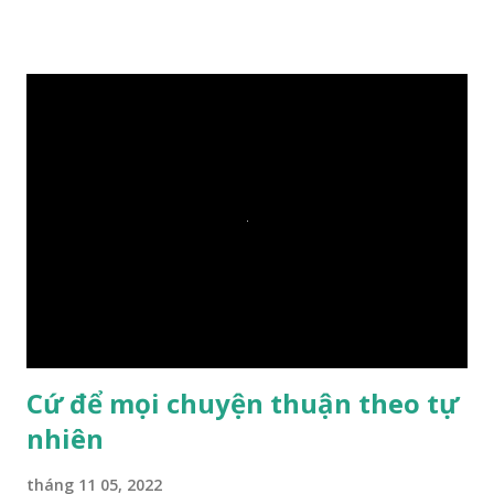
xuống sông, nó sẽ chìm hay nổi đây? Các đệ tử đồng thanh
trả lời: – Thưa Đức Thế Tôn, hòn đá sẽ chìm ạ. Đức Phật cho
hay: – Vậy là hòn đá này không có thiện duyên rồi. Đệ tử của
Ngài càng tò mò vì sao Đức Phật lại nhắc chuyện thiện
duyên với một hòn đá vô tri bên sông. Lúc này Ngài tiếp lời:
– Vậy các con hãy cho ta biết vì sao khối đá tảng rộng ba
thước vuông, đặt trên nước mà không bị chìm, không bị dính
một giọt nước nào mà lại còn có thể đi qua sông? Các đệ tử
trầm ngâm suy nghĩ hồi lâu nhưng không ai nói ra được
nguyên nhân vì sao cả. Cuối cùng, Đức Phật bèn giải thích: –
Chuyện này xem ra rất đơn giản. Tảng đá ấy có thiện duyên
nên mớ...
Cứ để mọi chuyện thuận theo tự
nhiên
tháng 11 05, 2022