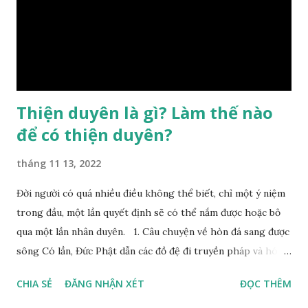
đổi được, nên người xưa bình thản tiếp nhận và chấp nhận
sống chung với nó. Căn cứ vào lý luận của Tử Vi Đẩu số, Tử
Bình, Bát Tự Hà Lạc,… cuộc đời thực tế của con người là được
...
Thiện duyên là gì? Làm thế nào
để có thiện duyên?
tháng 11 13, 2022
Đời người có quá nhiều điều không thể biết, chỉ một ý niệm
trong đầu, một lần quyết định sẽ có thể nắm được hoặc bỏ
qua một lần nhân duyên. 1. Câu chuyện về hòn đá sang được
sông Có lần, Đức Phật dẫn các đồ đệ đi truyền pháp và hóa
duyên, vừa tới một bờ sông lớn, nước chạy cuồn cuộn, Đức
CHIA SẺ
ĐĂNG NHẬN XÉT
ĐỌC THÊM
Phật hỏi các đồ đệ rằng: – Bây giờ nếu ta ném hòn đá này