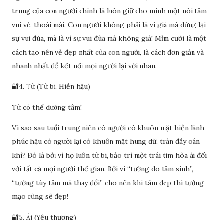
trung của con người chính là luôn giữ cho mình một nôi tâm
vui vẻ, thoái mái. Con người không phải là vì già mà dừng lại
sự vui đùa, mà là vì sự vui đùa mà không già! Mỉm cười là một
cách tạo nên vẻ đẹp nhất của con người, là cách đơn giản và
nhanh nhất để kết nối mọi người lại với nhau.
🔐4. Từ (Từ bi, Hiền hậu)
Từ có thể dưỡng tâm!
Vì sao sau tuổi trung niên có người có khuôn mặt hiền lành
phúc hậu có người lại có khuôn mặt hung dữ, tràn đầy oán
khí? Đó là bởi vì họ luôn từ bi, bảo trì một trái tim hòa ái đối
với tất cả mọi người thế gian. Bởi vì “tướng do tâm sinh”,
“tướng tùy tâm mà thay đổi” cho nên khi tâm đẹp thì tướng
mạo cũng sẽ đẹp!
🔐5. Ái (Yêu thương)