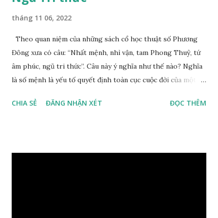
tháng 11 06, 2022
Theo quan niệm của những sách cổ học thuật số Phương
Đông xưa có câu: “Nhất mệnh, nhì vận, tam Phong Thuỷ, tứ
âm phúc, ngũ tri thức”. Câu này ý nghĩa như thế nào? Nghĩa
là số mệnh là yếu tố quyết định toàn cục cuộc đời của một
con người, tiếp đến là ảnh hưởng của thời vận, thứ ba là ảnh
CHIA SẺ
ĐĂNG NHẬN XÉT
ĐỌC THÊM
hưởng của phong thủy. Nói cách khác, số mệnh và sinh ra
gặp thời là yếu tố tiền định thuộc tiên thiên; phong thủy là
hậu thiên, được quyết định bởi hành vi của đương số và sự
điều chỉnh môi trường sinh sống. Ngay từ lúc con người sinh
ra đã được trời ban cho một “Số mệnh”, từ trong “mệnh” đó
sẽ diễn sinh ra “vận” để chi phối cuộc sống sau này. Mệnh là
sinh ra đã có sẵn, không thuộc phạm vi khống chế của bản
thân, ví dụ như xuất thân, tướng mạo, cá tính, số lượng anh
chị em,…, đó chính là “số mệnh” tiên thiên không thể thay