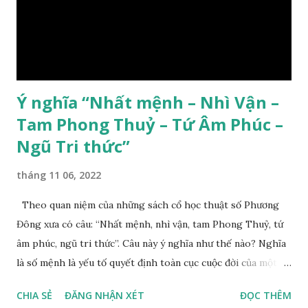
Ý nghĩa “Nhất mệnh – Nhì Vận –
Tam Phong Thuỷ – Tứ Âm Phúc –
Ngũ Tri thức”
tháng 11 06, 2022
Theo quan niệm của những sách cổ học thuật số Phương
Đông xưa có câu: “Nhất mệnh, nhì vận, tam Phong Thuỷ, tứ
âm phúc, ngũ tri thức”. Câu này ý nghĩa như thế nào? Nghĩa
là số mệnh là yếu tố quyết định toàn cục cuộc đời của một
con người, tiếp đến là ảnh hưởng của thời vận, thứ ba là ảnh
CHIA SẺ
ĐĂNG NHẬN XÉT
ĐỌC THÊM
hưởng của phong thủy. Nói cách khác, số mệnh và sinh ra