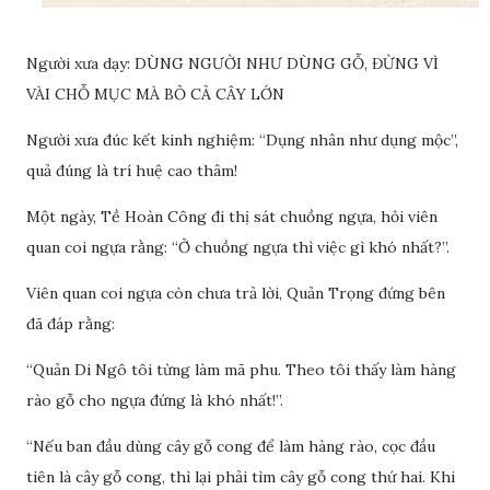
Người xưa dạy: DÙNG NGƯỜI NHƯ DÙNG GỖ, ĐỪNG VÌ
VÀI CHỖ MỤC MÀ BỎ CẢ CÂY LỚN
Người xưa đúc kết kinh nghiệm: “Dụng nhân như dụng mộc”,
quả đúng là trí huệ cao thâm!
Một ngày, Tề Hoàn Công đi thị sát chuồng ngựa, hỏi viên
quan coi ngựa rằng: “Ở chuồng ngựa thì việc gì khó nhất?”.
Viên quan coi ngựa còn chưa trả lời, Quản Trọng đứng bên
đã đáp rằng:
“Quản Di Ngô tôi từng làm mã phu. Theo tôi thấy làm hàng
rào gỗ cho ngựa đứng là khó nhất!”.
“Nếu ban đầu dùng cây gỗ cong để làm hàng rào, cọc đầu
tiên là cây gỗ cong, thì lại phải tìm cây gỗ cong thứ hai. Khi