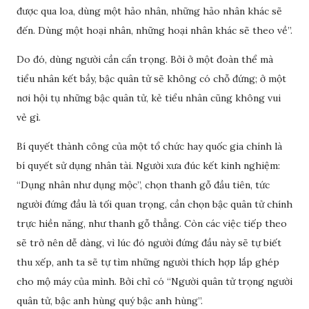
được qua loa, dùng một hảo nhân, những hảo nhân khác sẽ
đến. Dùng một hoại nhân, những hoại nhân khác sẽ theo về”.
Do đó, dùng người cần cẩn trọng. Bởi ở một đoàn thể mà
tiểu nhân kết bầy, bậc quân tử sẽ không có chỗ đứng; ở một
nơi hội tụ những bậc quân tử, kẻ tiểu nhân cũng không vui
vẻ gì.
Bí quyết thành công của một tổ chức hay quốc gia chính là
bí quyết sử dụng nhân tài. Người xưa đúc kết kinh nghiệm:
“Dụng nhân như dụng mộc”, chọn thanh gỗ đầu tiên, tức
người đứng đầu là tối quan trọng, cần chọn bậc quân tử chính
trực hiền năng, như thanh gỗ thẳng. Còn các việc tiếp theo
sẽ trở nên dễ dàng, vì lúc đó người đứng đầu này sẽ tự biết
thu xếp, anh ta sẽ tự tìm những người thích hợp lắp ghép
cho mộ máy của mình. Bởi chỉ có “Người quân tử trọng người
quân tử, bậc anh hùng quý bậc anh hùng”.