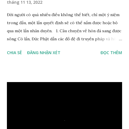
tháng 11 13, 2022
Đời người có quá nhiều điều không thể biết, chỉ một ý niệm
trong đầu, một lần quyết định sẽ có thể nắm được hoặc bỏ
qua một lần nhân duyên. 1. Câu chuyện về hòn đá sang được
sông Có lần, Đức Phật dẫn các đồ đệ đi truyền pháp và hóa
duyên, vừa tới một bờ sông lớn, nước chạy cuồn cuộn, Đức
CHIA SẺ
ĐĂNG NHẬN XÉT
ĐỌC THÊM
Phật hỏi các đồ đệ rằng: – Bây giờ nếu ta ném hòn đá này
xuống sông, nó sẽ chìm hay nổi đây? Các đệ tử đồng thanh
trả lời: – Thưa Đức Thế Tôn, hòn đá sẽ chìm ạ. Đức Phật cho
hay: – Vậy là hòn đá này không có thiện duyên rồi. Đệ tử của
Ngài càng tò mò vì sao Đức Phật lại nhắc chuyện thiện
duyên với một hòn đá vô tri bên sông. Lúc này Ngài tiếp lời:
– Vậy các con hãy cho ta biết vì sao khối đá tảng rộng ba
thước vuông, đặt trên nước mà không bị chìm, không bị dính
một giọt nước nào mà lại còn có thể đi qua sông? Các đệ tử
trầm ngâm suy nghĩ hồi lâu nhưng không ai nói ra được