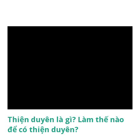
gặp thời là yếu tố tiền định thuộc tiên thiên; phong thủy là
hậu thiên, được quyết định bởi hành vi của đương số và sự
điều chỉnh môi trường sinh sống. Ngay từ lúc con người sinh
ra đã được trời ban cho một “Số mệnh”, từ trong “mệnh” đó
sẽ diễn sinh ra “vận” để chi phối cuộc sống sau này. Mệnh là
sinh ra đã có sẵn, không thuộc phạm vi khống chế của bản
thân, ví dụ như xuất thân, tướng mạo, cá tính, số lượng anh
chị em,…, đó chính là “số mệnh” tiên thiên không thể thay
đổi được, nên người xưa bình thản tiếp nhận và chấp nhận
sống chung với nó. Căn cứ vào lý luận của Tử Vi Đẩu số, Tử
Bình, Bát Tự Hà Lạc,… cuộc đời thực tế của con người là được
...
Thiện duyên là gì? Làm thế nào
để có thiện duyên?