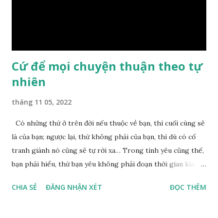
nguyên nhân vì sao cả. Cuối cùng, Đức Phật bèn giải thích: –
Chuyện này xem ra rất đơn giản. Tảng đá ấy có thiện duyên
nên mớ...
Cứ để mọi chuyện thuận theo tự
nhiên
tháng 11 05, 2022
Có những thứ ở trên đời nếu thuộc về bạn, thì cuối cùng sẽ
là của bạn; ngược lại, thứ không phải của bạn, thì dù có cố
tranh giành nó cũng sẽ tự rời xa… Trong tình yêu cũng thế,
bạn phải hiểu, thứ bạn yêu không phải đoạn thời gian kia,
không phải người ấy khiến bạn nhớ mãi không quên, cũng
CHIA SẺ
ĐĂNG NHẬN XÉT
ĐỌC THÊM
không phải yêu cái khoảng thời gian đã từng trải qua, bạn
yêu chỉ là cái phần non trẻ nhưng vẫn chấp mê bất ngộ của