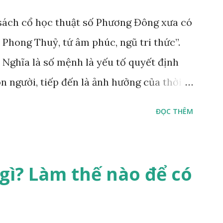
ách cổ học thuật số Phương Đông xưa có
 Phong Thuỷ, tứ âm phúc, ngũ tri thức”.
 Nghĩa là số mệnh là yếu tố quyết định
n người, tiếp đến là ảnh hưởng của thời
 phong thủy. Nói cách khác, số mệnh và
ĐỌC THÊM
n định thuộc tiên thiên; phong thủy là hậu
nh vi của đương số và sự điều chỉnh môi
 con người sinh ra đã được trời ban cho
gì? Làm thế nào để có
” đó sẽ diễn sinh ra “vận” để chi phối
inh ra đã có sẵn, không thuộc phạm vi
 như xuất thân, tướng mạo, cá tính, số