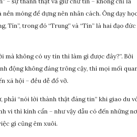
” – sự thành thật và giữ chữ tín – không chỉ là
à nền móng để dựng nên nhân cách. Ông dạy họ
g, Tín”, trong đó “Trung” và “Tín” là hai đạo đức
 mà không có uy tín thì làm gì được đây?”. Bởi
hành động không đáng trông cậy, thì mọi mối qua
ến xã hội – đều dễ đổ vỡ.
phải “nói lời thành thật đáng tin” khi giao du v
hành vi thì kính cẩn – như vậy dẫu có đến những nơ
việc gì cũng êm xuôi.