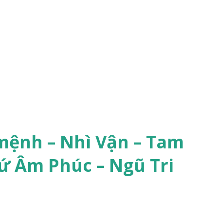
mệnh – Nhì Vận – Tam
ứ Âm Phúc – Ngũ Tri