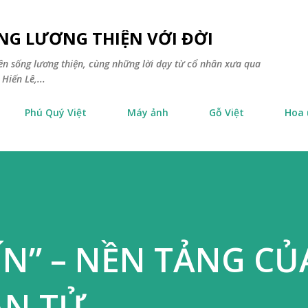
Chuyển đến nội dung chính
NG LƯƠNG THIỆN VỚI ĐỜI
yên sống lương thiện, cùng những lời dạy từ cổ nhân xưa qua
Hiến Lê,...
Phú Quý Việt
Máy ảnh
Gỗ Việt
Hoa
ÍN” – NỀN TẢNG CỦ
ÂN TỬ