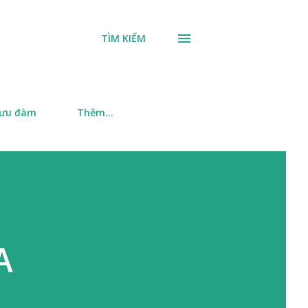
TÌM KIẾM
 ưu đàm
Thêm…
A