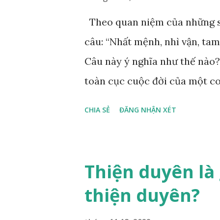
Theo quan niệm của những s
câu: “Nhất mệnh, nhì vận, tam
Câu này ý nghĩa như thế nào?
toàn cục cuộc đời của một co
vận, thứ ba là ảnh hưởng của
CHIA SẺ
ĐĂNG NHẬN XÉT
sinh ra gặp thời là yếu tố tiề
thiên, được quyết định bởi hà
trường sinh sống. Ngay từ lúc
Thiện duyên là 
một “Số mệnh”, từ trong “mệnh
thiện duyên?
cuộc sống sau này. Mệnh là s
khống chế của bản thân, ví dụ