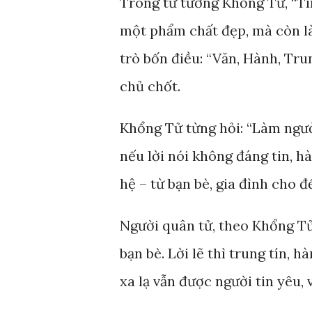
Trong tư tưởng Khổng Tử, “Tín
một phẩm chất đẹp, mà còn l
trò bốn điều: “Văn, Hành, Trun
chủ chốt.
Khổng Tử từng hỏi: “Làm người
nếu lời nói không đáng tin, 
hệ – từ bạn bè, gia đình cho đ
Người quân tử, theo Khổng Tử, 
bạn bè. Lời lẽ thì trung tín, 
xa lạ vẫn được người tin yêu, 