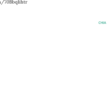
n/70Bbqlihtr
CHIA