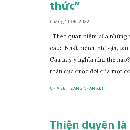
thức”
tháng 11 06, 2022
Theo quan niệm của những s
câu: “Nhất mệnh, nhì vận, tam
Câu này ý nghĩa như thế nào?
toàn cục cuộc đời của một co
vận, thứ ba là ảnh hưởng của
CHIA SẺ
ĐĂNG NHẬN XÉT
sinh ra gặp thời là yếu tố tiề
thiên, được quyết định bởi hà
trường sinh sống. Ngay từ lúc
Thiện duyên là 
một “Số mệnh”, từ trong “mệnh