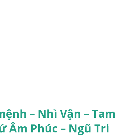
mệnh – Nhì Vận – Tam
ứ Âm Phúc – Ngũ Tri