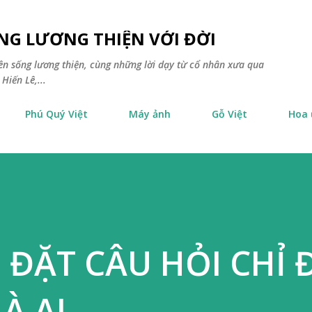
Chuyển đến nội dung chính
NG LƯƠNG THIỆN VỚI ĐỜI
yên sống lương thiện, cùng những lời dạy từ cổ nhân xưa qua
Hiến Lê,...
Phú Quý Việt
Máy ảnh
Gỗ Việt
Hoa
 ĐẶT CÂU HỎI CHỈ 
À AI