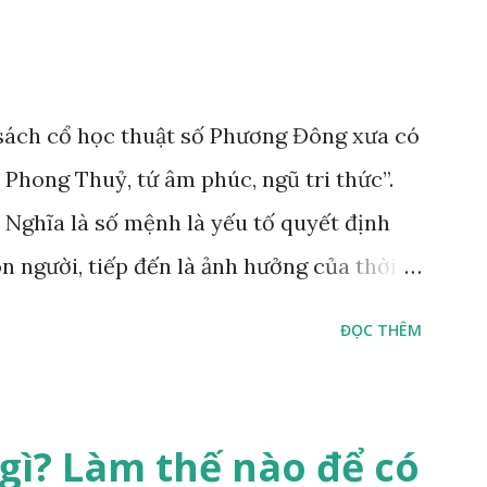
ách cổ học thuật số Phương Đông xưa có
 Phong Thuỷ, tứ âm phúc, ngũ tri thức”.
 Nghĩa là số mệnh là yếu tố quyết định
n người, tiếp đến là ảnh hưởng của thời
 phong thủy. Nói cách khác, số mệnh và
ĐỌC THÊM
n định thuộc tiên thiên; phong thủy là hậu
nh vi của đương số và sự điều chỉnh môi
 con người sinh ra đã được trời ban cho
gì? Làm thế nào để có
” đó sẽ diễn sinh ra “vận” để chi phối