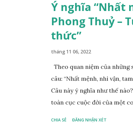
Ý nghĩa “Nhất 
Phong Thuỷ – T
thức”
tháng 11 06, 2022
Theo quan niệm của những s
câu: “Nhất mệnh, nhì vận, tam
Câu này ý nghĩa như thế nào?
toàn cục cuộc đời của một co
vận, thứ ba là ảnh hưởng của
CHIA SẺ
ĐĂNG NHẬN XÉT
sinh ra gặp thời là yếu tố tiề