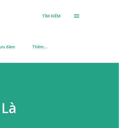
TÌM KIẾM
 ưu đàm
Thêm…
 Là