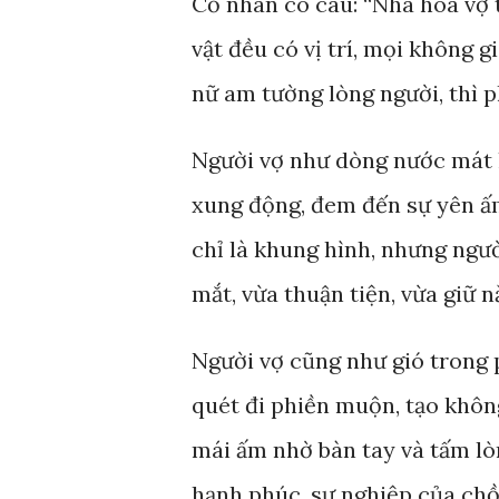
Cổ nhân có câu: “Nhà hòa vợ 
vật đều có vị trí, mọi không 
nữ am tường lòng người, thì p
Người vợ như dòng nước mát l
xung động, đem đến sự yên ấm
chỉ là khung hình, nhưng ngườ
mắt, vừa thuận tiện, vừa giữ n
Người vợ cũng như gió trong 
quét đi phiền muộn, tạo không
mái ấm nhờ bàn tay và tấm lòn
hạnh phúc, sự nghiệp của ch