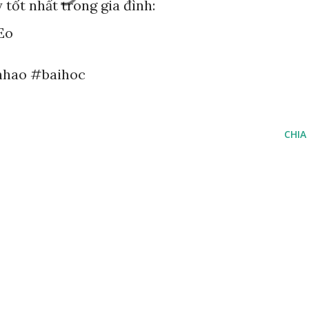
 tốt nhất trong gia đình:
bEo
nhao #baihoc
CHIA