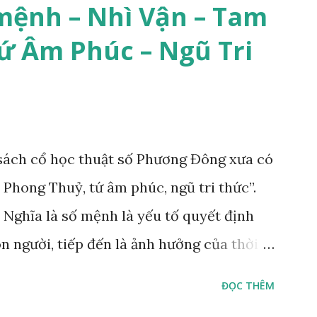
mệnh – Nhì Vận – Tam
ứ Âm Phúc – Ngũ Tri
ách cổ học thuật số Phương Đông xưa có
 Phong Thuỷ, tứ âm phúc, ngũ tri thức”.
 Nghĩa là số mệnh là yếu tố quyết định
n người, tiếp đến là ảnh hưởng của thời
 phong thủy. Nói cách khác, số mệnh và
ĐỌC THÊM
n định thuộc tiên thiên; phong thủy là hậu