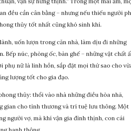
thuận, vạn sự hưng thịnh.” Trong một mái ấm, m
gian đều cần cân bằng – nhưng nếu thiếu người p
hong thủy tốt nhất cũng khó sinh khí.
ành, uốn lượn trong căn nhà, làm dịu đi những
. Bếp núc, phòng ốc, bàn ghế – những vật chất 
i phụ nữ là linh hồn, sắp đặt mọi thứ sao cho vừ
ăng lượng tốt cho gia đạo.
phong thủy: thổi vào nhà những điều hòa nhã,
 gian cho tình thương và trí tuệ lưu thông. Một
g người vợ, mà khí vận gia đình thịnh, con cái
ồng hanh thông.