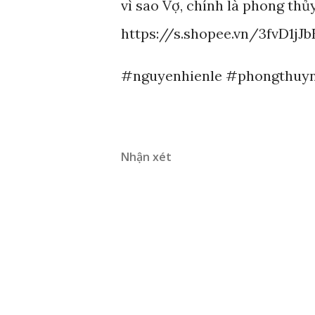
vì sao Vợ, chính là phong thủy
https://s.shopee.vn/3fvD1jJ
#nguyenhienle #phongthuy
Nhận xét