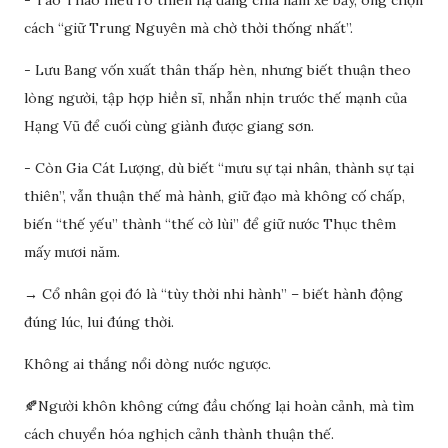
- Tào Tháo hiểu rõ thiên hạ đang chia năm xẻ bảy, ông chọn
cách “giữ Trung Nguyên mà chờ thời thống nhất”.
- Lưu Bang vốn xuất thân thấp hèn, nhưng biết thuận theo
lòng người, tập hợp hiền sĩ, nhẫn nhịn trước thế mạnh của
Hạng Vũ để cuối cùng giành được giang sơn.
- Còn Gia Cát Lượng, dù biết “mưu sự tại nhân, thành sự tại
thiên”, vẫn thuận thế mà hành, giữ đạo mà không cố chấp,
biến “thế yếu” thành “thế cờ lùi” để giữ nước Thục thêm
mấy mươi năm.
→ Cổ nhân gọi đó là “tùy thời nhi hành” – biết hành động
đúng lúc, lui đúng thời.
Không ai thắng nổi dòng nước ngược.
🍂Người khôn không cứng đầu chống lại hoàn cảnh, mà tìm
cách chuyển hóa nghịch cảnh thành thuận thế.