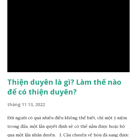
sẽ diễn sinh ra “vận” để chi phối cuộc sống sau này. Mệnh là
sinh ra đã có sẵn, không thuộc phạm vi khống chế của bản
thân, ví dụ như xuất thân, tướng mạo, cá tính, số lượng anh
chị em,…, đó chính là “số mệnh” tiên thiên không thể thay
đổi được, nên người xưa bình thản tiếp nhận và chấp nhận
sống chung với nó. Căn cứ vào lý luận của Tử Vi Đẩu số, Tử
Bình, Bát Tự Hà Lạc,… cuộc đời thực tế của con người là được
...
Thiện duyên là gì? Làm thế nào
để có thiện duyên?
tháng 11 13, 2022
Đời người có quá nhiều điều không thể biết, chỉ một ý niệm
trong đầu, một lần quyết định sẽ có thể nắm được hoặc bỏ
qua một lần nhân duyên. 1. Câu chuyện về hòn đá sang được