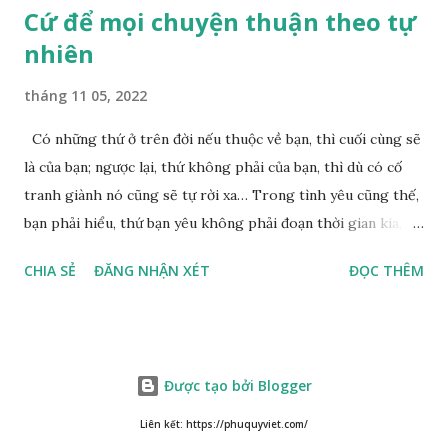
Cứ để mọi chuyện thuận theo tự
nhiên
tháng 11 05, 2022
Có những thứ ở trên đời nếu thuộc về bạn, thì cuối cùng sẽ
là của bạn; ngược lại, thứ không phải của bạn, thì dù có cố
tranh giành nó cũng sẽ tự rời xa… Trong tình yêu cũng thế,
bạn phải hiểu, thứ bạn yêu không phải đoạn thời gian kia,
không phải người ấy khiến bạn nhớ mãi không quên, cũng
CHIA SẺ
ĐĂNG NHẬN XÉT
ĐỌC THÊM
không phải yêu cái khoảng thời gian đã từng trải qua, bạn
yêu chỉ là cái phần non trẻ nhưng vẫn chấp mê bất ngộ của
chính mình. Hãy học cách bình thản với đời, thuận theo tự
nhiên chính là một loại phúc. Mặc kệ mọi người trên thế giới
Được tạo bởi Blogger
nói gì, ta đều nhận thức việc làm của bản thân mình mới là
đúng đắn Cuộc sống của chúng ta, không phải vì lấy sự ưa
Liên kết: https://phuquyviet.com/
thích của người khác mà tồn tại, chúng ta là tự do tự tại,