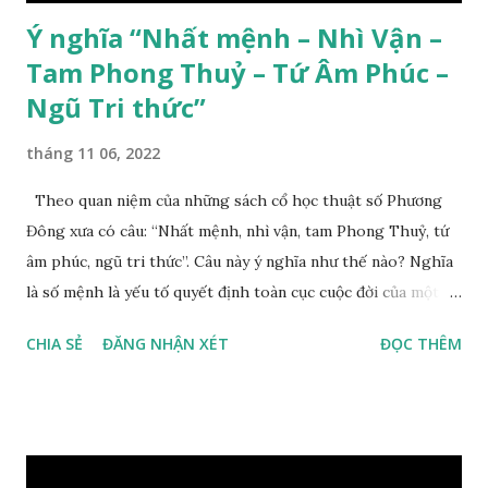
Ý nghĩa “Nhất mệnh – Nhì Vận –
Tam Phong Thuỷ – Tứ Âm Phúc –
Ngũ Tri thức”
tháng 11 06, 2022
Theo quan niệm của những sách cổ học thuật số Phương
Đông xưa có câu: “Nhất mệnh, nhì vận, tam Phong Thuỷ, tứ
âm phúc, ngũ tri thức”. Câu này ý nghĩa như thế nào? Nghĩa
là số mệnh là yếu tố quyết định toàn cục cuộc đời của một
con người, tiếp đến là ảnh hưởng của thời vận, thứ ba là ảnh
CHIA SẺ
ĐĂNG NHẬN XÉT
ĐỌC THÊM
hưởng của phong thủy. Nói cách khác, số mệnh và sinh ra
gặp thời là yếu tố tiền định thuộc tiên thiên; phong thủy là
hậu thiên, được quyết định bởi hành vi của đương số và sự
điều chỉnh môi trường sinh sống. Ngay từ lúc con người sinh
ra đã được trời ban cho một “Số mệnh”, từ trong “mệnh” đó