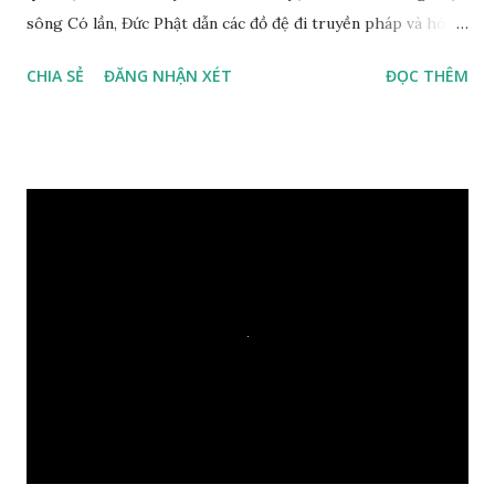
sông Có lần, Đức Phật dẫn các đồ đệ đi truyền pháp và hóa
duyên, vừa tới một bờ sông lớn, nước chạy cuồn cuộn, Đức
CHIA SẺ
ĐĂNG NHẬN XÉT
ĐỌC THÊM
Phật hỏi các đồ đệ rằng: – Bây giờ nếu ta ném hòn đá này
xuống sông, nó sẽ chìm hay nổi đây? Các đệ tử đồng thanh
trả lời: – Thưa Đức Thế Tôn, hòn đá sẽ chìm ạ. Đức Phật cho
hay: – Vậy là hòn đá này không có thiện duyên rồi. Đệ tử của
Ngài càng tò mò vì sao Đức Phật lại nhắc chuyện thiện
duyên với một hòn đá vô tri bên sông. Lúc này Ngài tiếp lời:
– Vậy các con hãy cho ta biết vì sao khối đá tảng rộng ba
thước vuông, đặt trên nước mà không bị chìm, không bị dính
một giọt nước nào mà lại còn có thể đi qua sông? Các đệ tử
trầm ngâm suy nghĩ hồi lâu nhưng không ai nói ra được
nguyên nhân vì sao cả. Cuối cùng, Đức Phật bèn giải thích: –
Chuyện này xem ra rất đơn giản. Tảng đá ấy có thiện duyên
nên mớ...