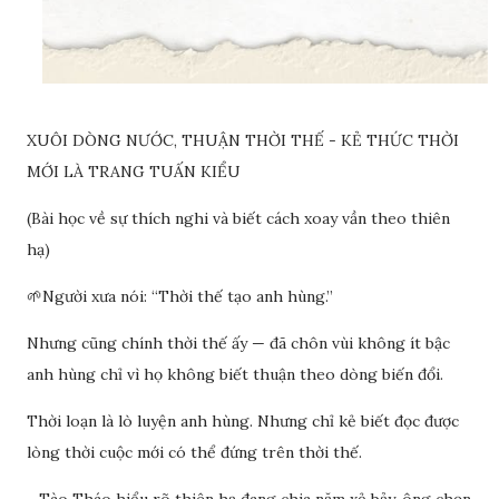
XUÔI DÒNG NƯỚC, THUẬN THỜI THẾ - KẺ THỨC THỜI
MỚI LÀ TRANG TUẤN KIỂU
(Bài học về sự thích nghi và biết cách xoay vần theo thiên
hạ)
🌱Người xưa nói: “Thời thế tạo anh hùng.”
Nhưng cũng chính thời thế ấy — đã chôn vùi không ít bậc
anh hùng chỉ vì họ không biết thuận theo dòng biến đổi.
Thời loạn là lò luyện anh hùng. Nhưng chỉ kẻ biết đọc được
lòng thời cuộc mới có thể đứng trên thời thế.