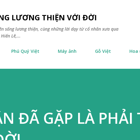
Chuyển đến nội dung chính
NG LƯƠNG THIỆN VỚI ĐỜI
yên sống lương thiện, cùng những lời dạy từ cổ nhân xưa qua
Hiến Lê,...
Phú Quý Việt
Máy ảnh
Gỗ Việt
Hoa
N ĐÃ GẶP LÀ PHẢI
ĐỜI