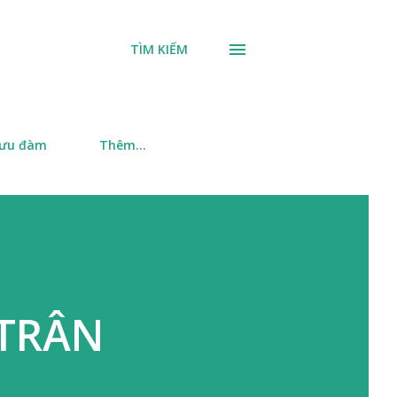
TÌM KIẾM
 ưu đàm
Thêm…
 TRÂN