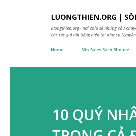
LUONGTHIEN.ORG | SỐ
luongthien.org - nơi chia sẻ những câu chu
các tác giả nổi tiếng hiện tại như cụ Nguyễn 
Home
Săn Sales Sách Shopee
10 QUÝ NHÂ
TRỌNG CẢ 