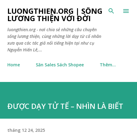
Chuyển đến nội dung chính
LUONGTHIEN.ORG | SỐNG
LƯƠNG THIỆN VỚI ĐỜI
luongthien.org - nơi chia sẻ những câu chuyên
sống lương thiện, cùng những lời dạy từ cổ nhân
xưa qua các tác giả nổi tiếng hiện tại như cụ
Nguyễn Hiến Lê,...
Home
Săn Sales Sách Shopee
Thêm…
ĐƯỢC DẠY TỬ TẾ – NHÌN LÀ BIẾT
tháng 12 24, 2025