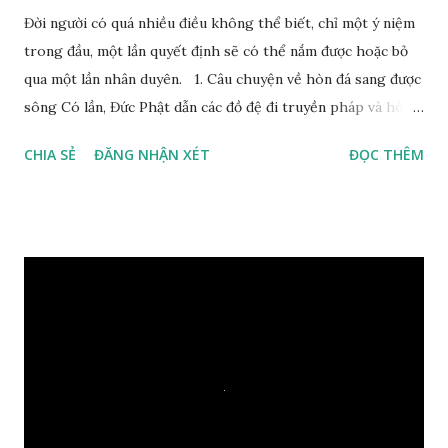
Đời người có quá nhiều điều không thể biết, chỉ một ý niệm
trong đầu, một lần quyết định sẽ có thể nắm được hoặc bỏ
qua một lần nhân duyên. 1. Câu chuyện về hòn đá sang được
sông Có lần, Đức Phật dẫn các đồ đệ đi truyền pháp và hóa
duyên, vừa tới một bờ sông lớn, nước chạy cuồn cuộn, Đức
CHIA SẺ
ĐĂNG NHẬN XÉT
ĐỌC THÊM
Phật hỏi các đồ đệ rằng: – Bây giờ nếu ta ném hòn đá này
xuống sông, nó sẽ chìm hay nổi đây? Các đệ tử đồng thanh
trả lời: – Thưa Đức Thế Tôn, hòn đá sẽ chìm ạ. Đức Phật cho
hay: – Vậy là hòn đá này không có thiện duyên rồi. Đệ tử của
Ngài càng tò mò vì sao Đức Phật lại nhắc chuyện thiện
duyên với một hòn đá vô tri bên sông. Lúc này Ngài tiếp lời:
– Vậy các con hãy cho ta biết vì sao khối đá tảng rộng ba
thước vuông, đặt trên nước mà không bị chìm, không bị dính
một giọt nước nào mà lại còn có thể đi qua sông? Các đệ tử
trầm ngâm suy nghĩ hồi lâu nhưng không ai nói ra được
nguyên nhân vì sao cả. Cuối cùng, Đức Phật bèn giải thích: –