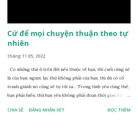
Chuyện này xem ra rất đơn giản. Tảng đá ấy có thiện duyên
nên mớ...
Cứ để mọi chuyện thuận theo tự
nhiên
tháng 11 05, 2022
Có những thứ ở trên đời nếu thuộc về bạn, thì cuối cùng sẽ
là của bạn; ngược lại, thứ không phải của bạn, thì dù có cố
tranh giành nó cũng sẽ tự rời xa… Trong tình yêu cũng thế,
bạn phải hiểu, thứ bạn yêu không phải đoạn thời gian kia,
không phải người ấy khiến bạn nhớ mãi không quên, cũng
CHIA SẺ
ĐĂNG NHẬN XÉT
ĐỌC THÊM
không phải yêu cái khoảng thời gian đã từng trải qua, bạn
yêu chỉ là cái phần non trẻ nhưng vẫn chấp mê bất ngộ của
chính mình. Hãy học cách bình thản với đời, thuận theo tự