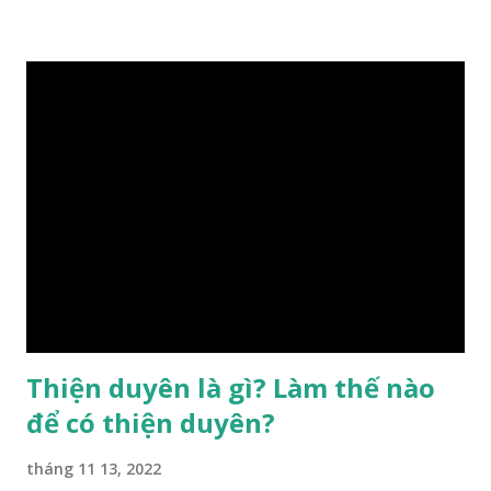
hậu thiên, được quyết định bởi hành vi của đương số và sự
điều chỉnh môi trường sinh sống. Ngay từ lúc con người sinh
ra đã được trời ban cho một “Số mệnh”, từ trong “mệnh” đó
sẽ diễn sinh ra “vận” để chi phối cuộc sống sau này. Mệnh là
sinh ra đã có sẵn, không thuộc phạm vi khống chế của bản
thân, ví dụ như xuất thân, tướng mạo, cá tính, số lượng anh
chị em,…, đó chính là “số mệnh” tiên thiên không thể thay
đổi được, nên người xưa bình thản tiếp nhận và chấp nhận
sống chung với nó. Căn cứ vào lý luận của Tử Vi Đẩu số, Tử
Bình, Bát Tự Hà Lạc,… cuộc đời thực tế của con người là được
...
Thiện duyên là gì? Làm thế nào
để có thiện duyên?
tháng 11 13, 2022