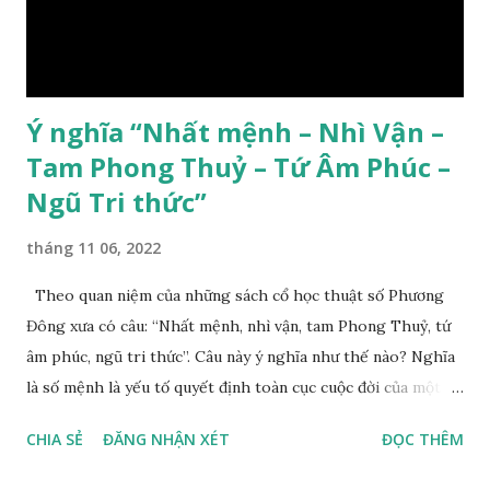
Ý nghĩa “Nhất mệnh – Nhì Vận –
Tam Phong Thuỷ – Tứ Âm Phúc –
Ngũ Tri thức”
tháng 11 06, 2022
Theo quan niệm của những sách cổ học thuật số Phương
Đông xưa có câu: “Nhất mệnh, nhì vận, tam Phong Thuỷ, tứ
âm phúc, ngũ tri thức”. Câu này ý nghĩa như thế nào? Nghĩa
là số mệnh là yếu tố quyết định toàn cục cuộc đời của một
con người, tiếp đến là ảnh hưởng của thời vận, thứ ba là ảnh
CHIA SẺ
ĐĂNG NHẬN XÉT
ĐỌC THÊM
hưởng của phong thủy. Nói cách khác, số mệnh và sinh ra
gặp thời là yếu tố tiền định thuộc tiên thiên; phong thủy là