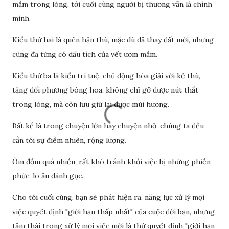
mầm trong lòng, tới cuối cùng người bị thương vẫn là chính
mình.
Kiểu thứ hai là quên hận thù, mặc dù đã thay đất mới, nhưng
cũng đã từng có dấu tích của vết ươm mầm.
Kiểu thứ ba là kiểu trí tuệ, chủ động hòa giải với kẻ thù,
tặng đối phương bông hoa, không chỉ gỡ được nút thắt
trong lòng, mà còn lưu giữ lại được mùi hương.
Bất kể là trong chuyện lớn hay chuyện nhỏ, chúng ta đều
cần tới sự điềm nhiên, rộng lượng.
Ôm đồm quá nhiều, rất khó tránh khỏi việc bị những phiền
phức, lo âu đánh gục.
Cho tới cuối cùng, bạn sẽ phát hiện ra, năng lực xử lý mọi
việc quyết định "giới hạn thấp nhất" của cuộc đời bạn, nhưng
tâm thái trong xử lý mọi việc mới là thứ quyết định "giới hạn