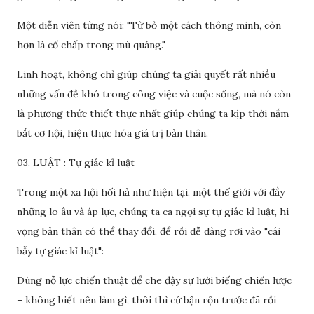
Một diễn viên từng nói: "Từ bỏ một cách thông minh, còn
hơn là cố chấp trong mù quáng."
Linh hoạt, không chỉ giúp chúng ta giải quyết rất nhiều
những vấn đề khó trong công việc và cuộc sống, mà nó còn
là phương thức thiết thực nhất giúp chúng ta kịp thời nắm
bắt cơ hội, hiện thực hóa giá trị bản thân.
03. LUẬT : Tự giác kỉ luật
Trong một xã hội hối hả như hiện tại, một thế giới với đầy
những lo âu và áp lực, chúng ta ca ngợi sự tự giác kỉ luật, hi
vọng bản thân có thể thay đổi, để rồi dễ dàng rơi vào "cái
bẫy tự giác kỉ luật":
Dùng nỗ lực chiến thuật để che đậy sự lười biếng chiến lược
– không biết nên làm gì, thôi thì cứ bận rộn trước đã rồi