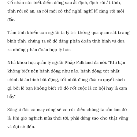
Cổ nhân nói: biết điểm dừng sau ắt định, định rồi ắt tĩnh,
tĩnh rồi sẽ an, an rồi mới có thể nghĩ, nghĩ kĩ càng rồi mới
đắc.
Tâm tĩnh khiến con người ta lý trí, thông qua quan sát trong
bình tĩnh, chúng ta sẽ dễ dàng phán đoán tình hình và đưa
ra những phán đoán hợp lý hơn.
Nhà khoa học quản lý người Pháp Falkland đã nói: "Khi bạn
không biết nên hành động như nào, hành động tốt nhất
chính là án binh bất động, tốt nhất đừng đưa ra quyết sách
gì, bởi lẽ bạn không biết rõ đó rốt cuộc là cơ hội hay là cạm
bẫy."
Sống ở đời, có may cũng sẽ có rủi, điều chúng ta cần làm đó
là, khi gió nghịch mùa thổi tới, phải đứng sao cho thật vững
và đợi nó đến.