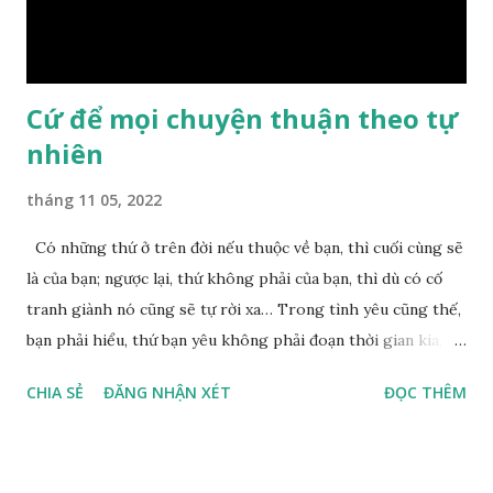
Chuyện này xem ra rất đơn giản. Tảng đá ấy có thiện duyên
nên mớ...
Cứ để mọi chuyện thuận theo tự
nhiên
tháng 11 05, 2022
Có những thứ ở trên đời nếu thuộc về bạn, thì cuối cùng sẽ
là của bạn; ngược lại, thứ không phải của bạn, thì dù có cố
tranh giành nó cũng sẽ tự rời xa… Trong tình yêu cũng thế,
bạn phải hiểu, thứ bạn yêu không phải đoạn thời gian kia,
không phải người ấy khiến bạn nhớ mãi không quên, cũng
CHIA SẺ
ĐĂNG NHẬN XÉT
ĐỌC THÊM
không phải yêu cái khoảng thời gian đã từng trải qua, bạn
yêu chỉ là cái phần non trẻ nhưng vẫn chấp mê bất ngộ của
chính mình. Hãy học cách bình thản với đời, thuận theo tự