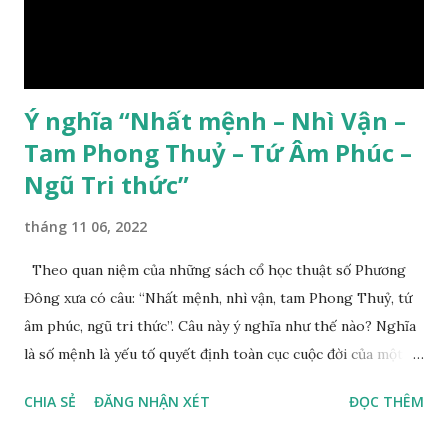
Ý nghĩa “Nhất mệnh – Nhì Vận –
Tam Phong Thuỷ – Tứ Âm Phúc –
Ngũ Tri thức”
tháng 11 06, 2022
Theo quan niệm của những sách cổ học thuật số Phương
Đông xưa có câu: “Nhất mệnh, nhì vận, tam Phong Thuỷ, tứ
âm phúc, ngũ tri thức”. Câu này ý nghĩa như thế nào? Nghĩa
là số mệnh là yếu tố quyết định toàn cục cuộc đời của một
con người, tiếp đến là ảnh hưởng của thời vận, thứ ba là ảnh
CHIA SẺ
ĐĂNG NHẬN XÉT
ĐỌC THÊM
hưởng của phong thủy. Nói cách khác, số mệnh và sinh ra
gặp thời là yếu tố tiền định thuộc tiên thiên; phong thủy là