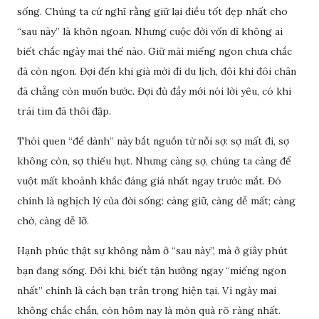
sống. Chúng ta cứ nghĩ rằng giữ lại điều tốt đẹp nhất cho
“sau này” là khôn ngoan. Nhưng cuộc đời vốn dĩ không ai
biết chắc ngày mai thế nào. Giữ mãi miếng ngon chưa chắc
đã còn ngon. Đợi đến khi già mới đi du lịch, đôi khi đôi chân
đã chẳng còn muốn bước. Đợi đủ đầy mới nói lời yêu, có khi
trái tim đã thôi đập.
Thói quen “để dành” này bắt nguồn từ nỗi sợ: sợ mất đi, sợ
không còn, sợ thiếu hụt. Nhưng càng sợ, chúng ta càng để
vuột mất khoảnh khắc đáng giá nhất ngay trước mắt. Đó
chính là nghịch lý của đời sống: càng giữ, càng dễ mất; càng
chờ, càng dễ lỡ.
Hạnh phúc thật sự không nằm ở “sau này”, mà ở giây phút
bạn đang sống. Đôi khi, biết tận hưởng ngay “miếng ngon
nhất” chính là cách bạn trân trọng hiện tại. Vì ngày mai
không chắc chắn, còn hôm nay là món quà rõ ràng nhất.