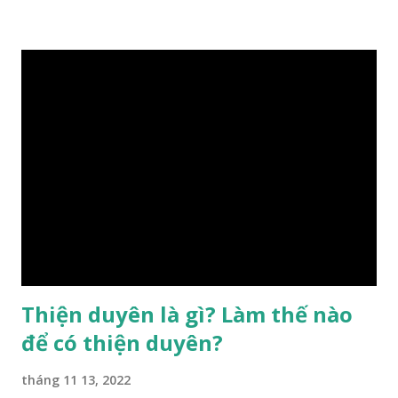
hậu thiên, được quyết định bởi hành vi của đương số và sự
điều chỉnh môi trường sinh sống. Ngay từ lúc con người sinh
ra đã được trời ban cho một “Số mệnh”, từ trong “mệnh” đó
sẽ diễn sinh ra “vận” để chi phối cuộc sống sau này. Mệnh là
sinh ra đã có sẵn, không thuộc phạm vi khống chế của bản
thân, ví dụ như xuất thân, tướng mạo, cá tính, số lượng anh
chị em,…, đó chính là “số mệnh” tiên thiên không thể thay
đổi được, nên người xưa bình thản tiếp nhận và chấp nhận
sống chung với nó. Căn cứ vào lý luận của Tử Vi Đẩu số, Tử
Bình, Bát Tự Hà Lạc,… cuộc đời thực tế của con người là được
...
Thiện duyên là gì? Làm thế nào
để có thiện duyên?
tháng 11 13, 2022