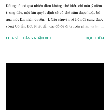
Đời người có quá nhiều điều không thể biết, chỉ một ý niệm
trong đầu, một lần quyết định sẽ có thể nắm được hoặc bỏ
qua một lần nhân duyên. 1. Câu chuyện về hòn đá sang được
sông Có lần, Đức Phật dẫn các đồ đệ đi truyền pháp và hóa
duyên, vừa tới một bờ sông lớn, nước chạy cuồn cuộn, Đức
CHIA SẺ
ĐĂNG NHẬN XÉT
ĐỌC THÊM
Phật hỏi các đồ đệ rằng: – Bây giờ nếu ta ném hòn đá này
xuống sông, nó sẽ chìm hay nổi đây? Các đệ tử đồng thanh
trả lời: – Thưa Đức Thế Tôn, hòn đá sẽ chìm ạ. Đức Phật cho
hay: – Vậy là hòn đá này không có thiện duyên rồi. Đệ tử của
Ngài càng tò mò vì sao Đức Phật lại nhắc chuyện thiện
duyên với một hòn đá vô tri bên sông. Lúc này Ngài tiếp lời:
– Vậy các con hãy cho ta biết vì sao khối đá tảng rộng ba
thước vuông, đặt trên nước mà không bị chìm, không bị dính
một giọt nước nào mà lại còn có thể đi qua sông? Các đệ tử
trầm ngâm suy nghĩ hồi lâu nhưng không ai nói ra được
nguyên nhân vì sao cả. Cuối cùng, Đức Phật bèn giải thích: –